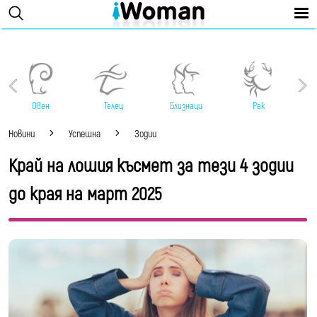
Овен
Телец
Близнаци
Рак
Новини
Успешна
Зодии
Край на лошия късмет за тези 4 зодии
до края на март 2025