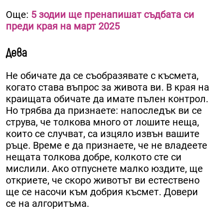
Още:
5 зодии ще пренапишат съдбата си
преди края на март 2025
Дева
Не обичате да се съобразявате с късмета,
когато става въпрос за живота ви. В края на
краищата обичате да имате пълен контрол.
Но трябва да признаете: напоследък ви се
струва, че толкова много от лошите неща,
които се случват, са изцяло извън вашите
ръце. Време е да признаете, че не владеете
нещата толкова добре, колкото сте си
мислили. Ако отпуснете малко юздите, ще
откриете, че скоро животът ви естествено
ще се насочи към добрия късмет. Довери
се на алгоритъма.