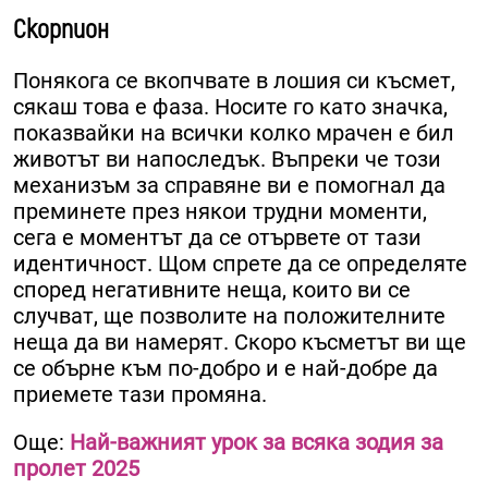
Скорпион
Понякога се вкопчвате в лошия си късмет,
сякаш това е фаза. Носите го като значка,
показвайки на всички колко мрачен е бил
животът ви напоследък. Въпреки че този
механизъм за справяне ви е помогнал да
преминете през някои трудни моменти,
сега е моментът да се отървете от тази
идентичност. Щом спрете да се определяте
според негативните неща, които ви се
случват, ще позволите на положителните
неща да ви намерят. Скоро късметът ви ще
се обърне към по-добро и е най-добре да
приемете тази промяна.
Още:
Най-важният урок за всяка зодия за
пролет 2025