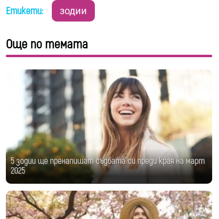
Етикети:
зодии
Още по темата
5 зодии ще пренапишат съдбата си преди края на март
2025