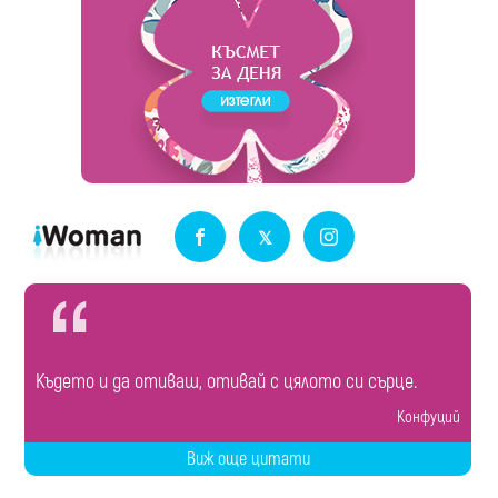
Където и да отиваш, отивай с цялото си сърце.
Конфуций
Виж още цитати