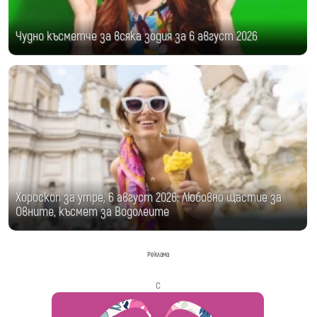
Чудно късметче за всяка зодия за 6 август 2026
Хороскоп за утре, 6 август 2026: Любовно щастие за
Овните, късмет за Водолеите
Реклама
с