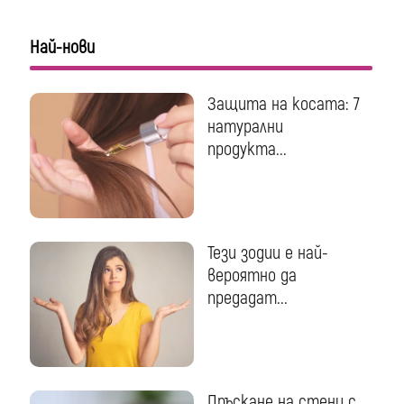
Най-нови
Защита на косата: 7
натурални
продукта...
Тези зодии е най-
вероятно да
предадат...
Пръскане на стени с