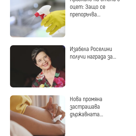
оцет: Защо се
препоръчва...
Изабела Роселини
получи награда за...
Нова промяна
застрашава
държавната...