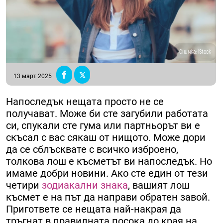
Снимка: iStock
13 март 2025
Напоследък нещата просто не се
получават. Може би сте загубили работата
си, спукали сте гума или партньорът ви е
скъсал с вас сякаш от нищото. Mоже дори
да се сблъсквате с всичко изброено,
толкова лош е късметът ви напоследък. Но
имаме добри новини. Ако сте един от тези
четири
зодиакални знака
, вашият лош
късмет е на път да направи обратен завой.
Пригответе се нещата най-накрая да
тръгнат в правилната посока до края на