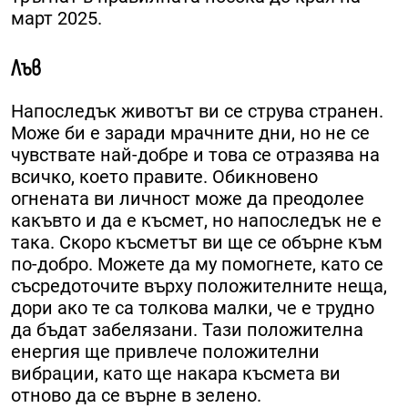
март 2025.
Лъв
Напоследък животът ви се струва странен.
Може би е заради мрачните дни, но не се
чувствате най-добре и това се отразява на
всичко, което правите. Обикновено
огнената ви личност може да преодолее
какъвто и да е късмет, но напоследък не е
така. Скоро късметът ви ще се обърне към
по-добро. Можете да му помогнете, като се
съсредоточите върху положителните неща,
дори ако те са толкова малки, че е трудно
да бъдат забелязани. Тази положителна
енергия ще привлече положителни
вибрации, като ще накара късмета ви
отново да се върне в зелено.