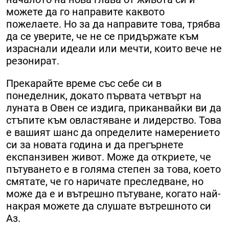
можете да го направите каквото
пожелаете. Но за да направите това, трябва
да се уверите, че не се придържате към
израснали идеали или мечти, които вече не
резонират.
Прекарайте време със себе си в
понеделник, докато първата четвърт на
луната в Овен се издига, приканвайки ви да
стъпите към овластяване и лидерство. Това
е вашият шанс да определите намерението
си за новата година и да прегърнете
експанзивен живот. Може да откриете, че
пътуването е в голяма степен за това, което
смятате, че го наричате преследване, но
може да е и вътрешно пътуване, когато най-
накрая можете да слушате вътрешното си
Аз.