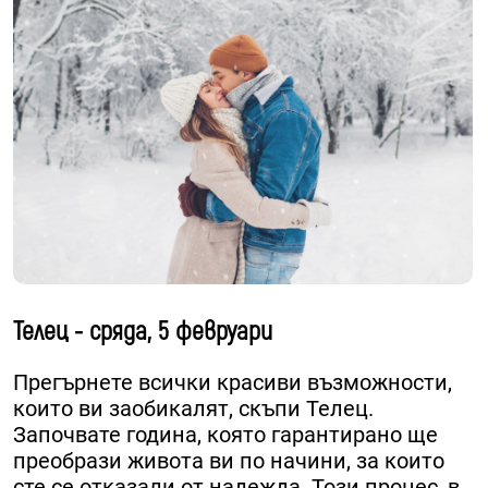
Телец - сряда, 5 февруари
Прегърнете всички красиви възможности,
които ви заобикалят, скъпи Телец.
Започвате година, която гарантирано ще
преобрази живота ви по начини, за които
сте се отказали от надежда. Този процес, в