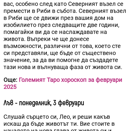
вас, особено след като Северният възел се
премести в Риби в събота. Северният възел
в Риби ще се движи през вашия дом на
изобилието през следващите две години,
помагайки ви да се наслаждавате на
живота. Въпреки че ще донесе
възможности, различни от това, което сте
си представяли, ще бъде от съществено
значение, за да ви помогне да създадете
тази нова и вълнуваща фаза от живота си.
Още:
Големият Таро хороскоп за февруари
2025
Лъв - понеделник, 3 февруари
Слушай сърцето си, Лео, и реши какъв
искаш да бъде животът ти. Вие стоите в
началото на нова глава от живота си и