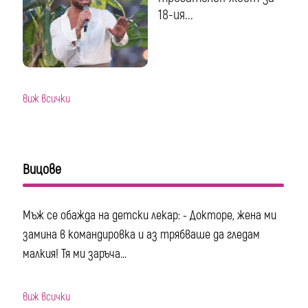
18-ия...
виж всички
Вицове
Мъж се обажда на детски лекар: - Докторе, жена ми
замина в командировка и аз трябваше да гледам
малкия! Тя ми заръча...
виж всички