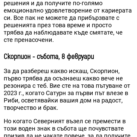
решения и да получите по-голямо
емоционално удовлетворение от кариерата
си. Все пак не можете да прибързвате с
решенията през това време и просто
трябва да наблюдавате къде смятате, че
сте пренасочени.
Скорпион - събота, 8 февруари
За да разбереш какво искаш, Скорпион,
първо трябва да осъзнаеш какво вече не
резонира с теб. Вие сте на това пътуване от
2023 г., когато Сатурн за първи път влезе в
Риби, осветявайки вашия дом на радост,
творчество и брак.
Но когато Северният възел се премести в
този воден знак в събота ще почувствате
призив да не чакате повече, за да получите