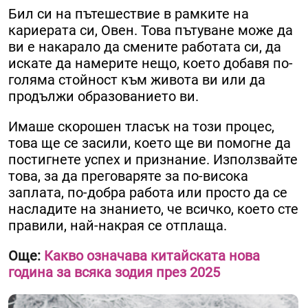
Бил си на пътешествие в рамките на
кариерата си, Овен. Това пътуване може да
ви е накарало да смените работата си, да
искате да намерите нещо, което добавя по-
голяма стойност към живота ви или да
продължи образованието ви.
Имаше скорошен тласък на този процес,
това ще се засили, което ще ви помогне да
постигнете успех и признание. Използвайте
това, за да преговаряте за по-висока
заплата, по-добра работа или просто да се
насладите на знанието, че всичко, което сте
правили, най-накрая се отплаща.
Още:
Какво означава китайската нова
година за всяка зодия през 2025