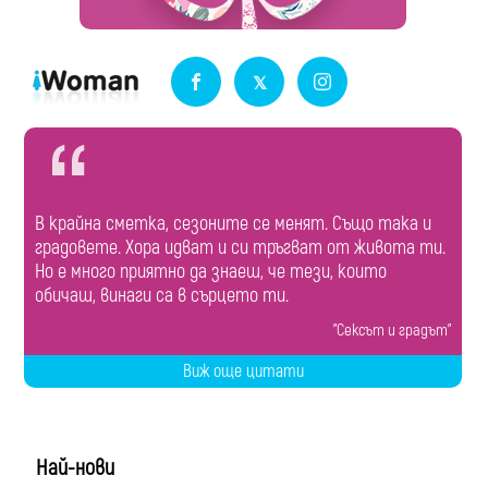
В крайна сметка, сезоните се менят. Също така и
градовете. Хора идват и си тръгват от живота ти.
Но е много приятно да знаеш, че тези, които
обичаш, винаги са в сърцето ти.
"Сексът и градът"
Виж още цитати
Най-нови