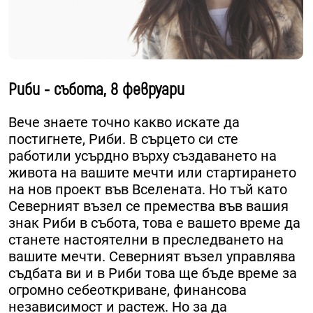
Риби - събота, 8 февруари
Вече знаете точно какво искате да
постигнете, Риби. В сърцето си сте
работили усърдно върху създаването на
живота на вашите мечти или стартирането
на нов проект във Вселената. Но тъй като
Северният възел се премества във вашия
знак Риби в събота, това е вашето време да
станете настоятелни в преследването на
вашите мечти. Северният възел управлява
съдбата ви и в Риби това ще бъде време за
огромно себеоткриване, финансова
независимост и растеж. Но за да