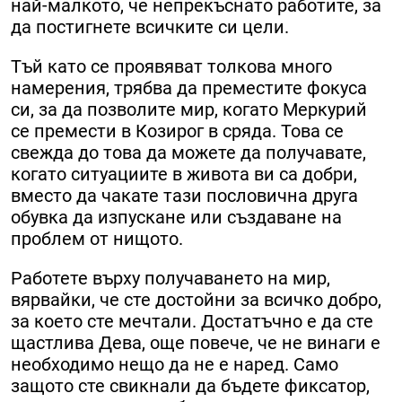
най-малкото, че непрекъснато работите, за
да постигнете всичките си цели.
Тъй като се проявяват толкова много
намерения, трябва да преместите фокуса
си, за да позволите мир, когато Меркурий
се премести в Козирог в сряда. Това се
свежда до това да можете да получавате,
когато ситуациите в живота ви са добри,
вместо да чакате тази пословична друга
обувка да изпускане или създаване на
проблем от нищото.
Работете върху получаването на мир,
вярвайки, че сте достойни за всичко добро,
за което сте мечтали. Достатъчно е да сте
щастлива Дева, още повече, че не винаги е
необходимо нещо да не е наред. Само
защото сте свикнали да бъдете фиксатор,