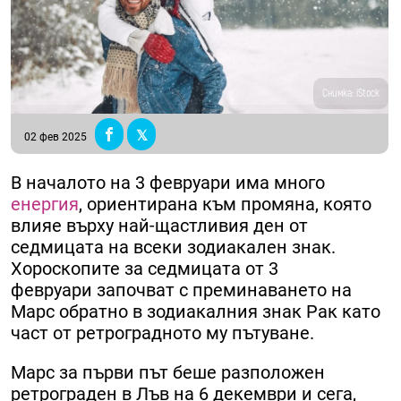
Снимка: iStock
02 фев 2025
В началото на 3 февруари има много
енергия
, ориентирана към промяна, която
влияе върху най-щастливия ден от
седмицата на всеки зодиакален знак.
Хороскопите за седмицата от 3
февруари започват с преминаването на
Марс обратно в зодиакалния знак Рак като
част от ретроградното му пътуване.
Марс за първи път беше разположен
ретрограден в Лъв на 6 декември и сега,