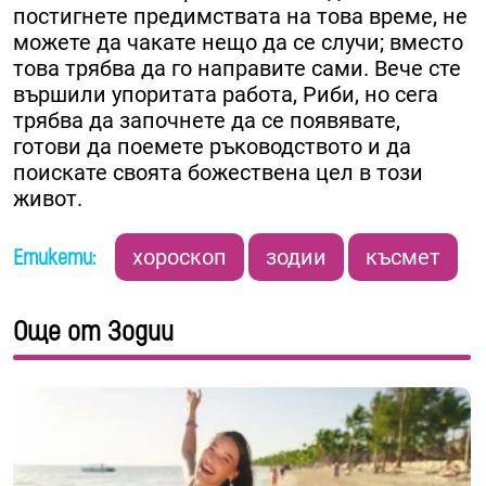
постигнете предимствата на това време, не
можете да чакате нещо да се случи; вместо
това трябва да го направите сами. Вече сте
вършили упоритата работа, Риби, но сега
трябва да започнете да се появявате,
готови да поемете ръководството и да
поискате своята божествена цел в този
живот.
Етикети:
хороскоп
зодии
късмет
Още от Зодии