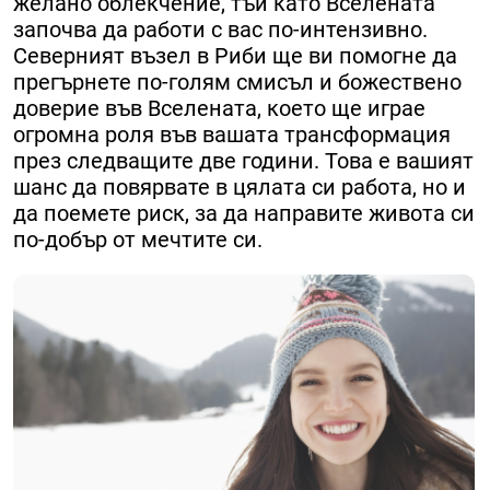
желано облекчение, тъй като Вселената
започва да работи с вас по-интензивно.
Северният възел в Риби ще ви помогне да
прегърнете по-голям смисъл и божествено
доверие във Вселената, което ще играе
огромна роля във вашата трансформация
през следващите две години. Това е вашият
шанс да повярвате в цялата си работа, но и
да поемете риск, за да направите живота си
по-добър от мечтите си.