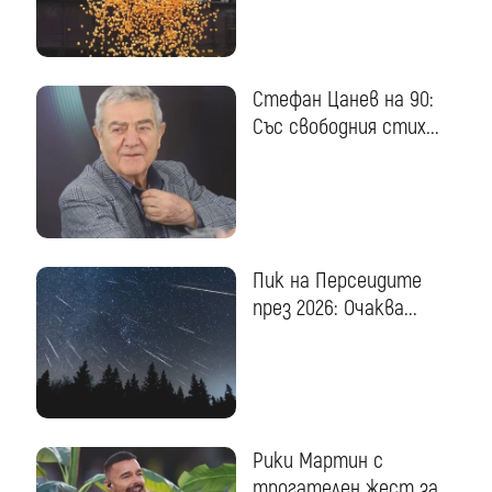
Стефан Цанев на 90:
Със свободния стих...
Пик на Персеидите
през 2026: Очаква...
Рики Мартин с
трогателен жест за