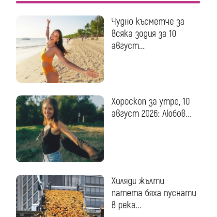
Чудно късметче за
всяка зодия за 10
август...
Хороскоп за утре, 10
август 2026: Любов...
Хиляди жълти
патета бяха пуснати
в река...