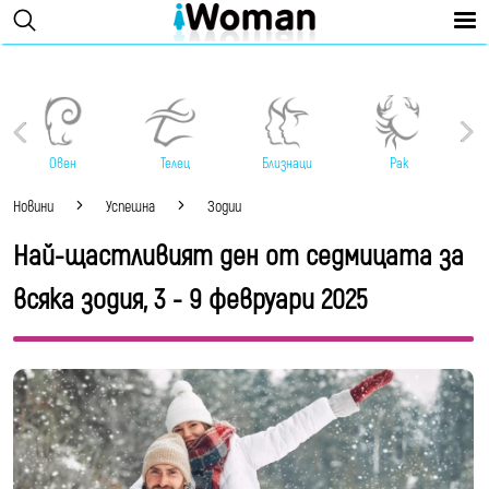
Овен
Телец
Близнаци
Рак
Новини
Успешна
Зодии
Най-щастливият ден от седмицата за
всяка зодия, 3 - 9 февруари 2025