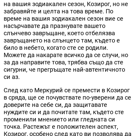
на вашия зодиакален сезон, Козирог, но не
забравяйте и целта на това време. По
време на вашия зодиакален сезон вие се
насърчавате да празнувате вашето
слънчево завръщане, което отбелязва
завръщането на слънцето там, където е
било в небето, когато сте се родили.
Можете да накарате всичко да се случи, но
за да направите това, трябва също да сте
сигурни, че прегръщате най-автентичното
си аз.
След като Меркурий се премести в Козирог
в сряда, ще се почувствате по-уверени да се
доверите на себе си, да защитавате
нуждите си и да почитате там, където сте
променили мнението или гледната си
точка. Растежът е положителен аспект,
Козирог, особено след като ви позволява да