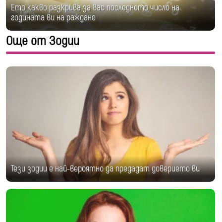
Ето какво разкрива за вас последното число на
годината ви на раждане
Още от Зодии
Тези зодии е най-вероятно да предадат доверието ви