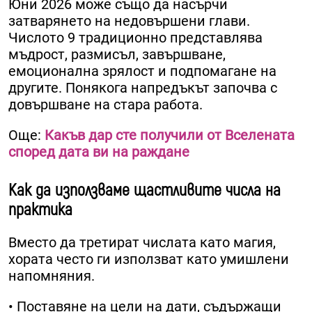
Юни 2026 може също да насърчи
затварянето на недовършени глави.
Числото 9 традиционно представлява
мъдрост, размисъл, завършване,
емоционална зрялост и подпомагане на
другите. Понякога напредъкът започва с
довършване на стара работа.
Още:
Какъв дар сте получили от Вселената
според дата ви на раждане
Как да използваме щастливите числа на
практика
Вместо да третират числата като магия,
хората често ги използват като умишлени
напомняния.
• Поставяне на цели на дати, съдържащи