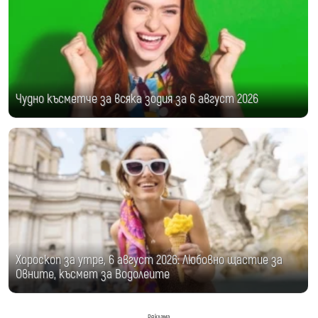
Чудно късметче за всяка зодия за 6 август 2026
Хороскоп за утре, 6 август 2026: Любовно щастие за
Овните, късмет за Водолеите
Реклама