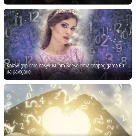
Какъв дар сте получили от Вселената според дата ви
на раждане