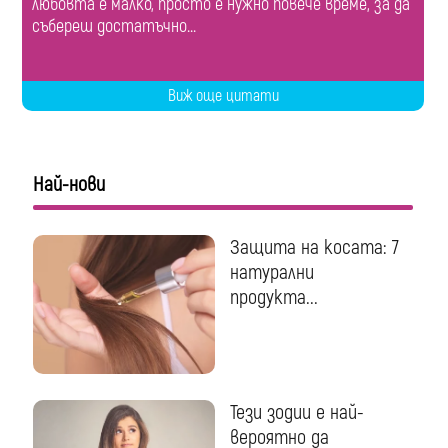
любовта е малко, просто е нужно повече време, за да
събереш достатъчно...
Виж още цитати
Най-нови
Защита на косата: 7
натурални
продукта...
Тези зодии е най-
вероятно да