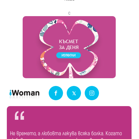
с
Не времето, а любовта лекува всяка болка. Когато