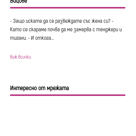
Вицове
- Защо искате да се развеждате със жена си? -
Като се скараме почва да ме замерва с тенджери и
тигани. - И откога...
виж всички
Интересно от мрежата