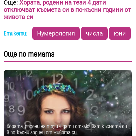
Още:
Хората, родени на тези 4 дати
отключват късмета си в по-късни години от
живота си
Етикети:
Нумерология
числа
юни
Още по темата
Хората, родени на тези 4 дати отключват късмета си
в по-късни години от живота си