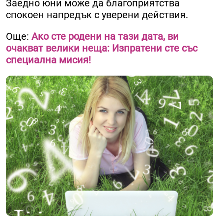
Заедно юни може да благоприятства
спокоен напредък с уверени действия.
Още:
Ако сте родени на тази дата, ви
очакват велики неща: Изпратени сте със
специална мисия!