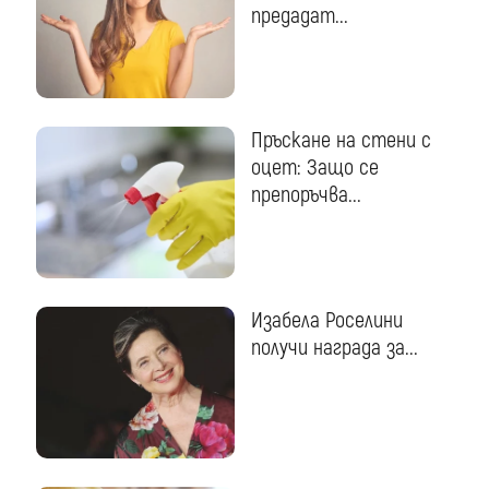
предадат...
Пръскане на стени с
оцет: Защо се
препоръчва...
Изабела Роселини
получи награда за...