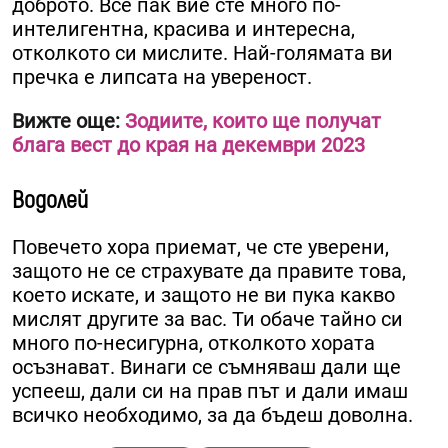
доброто. Все пак вие сте много по-
интелигентна, красива и интересна,
отколкото си мислите. Най-голямата ви
пречка е липсата на увереност.
Вижте още:
Зодиите, които ще получат
блага вест до края на декември 2023
Водолей
Повечето хора приемат, че сте уверени,
защото не се страхувате да правите това,
което искате, и защото не ви пука какво
мислят другите за вас. Ти обаче тайно си
много по-несигурна, отколкото хората
осъзнават. Винаги се съмняваш дали ще
успееш, дали си на прав път и дали имаш
всичко необходимо, за да бъдеш доволна.