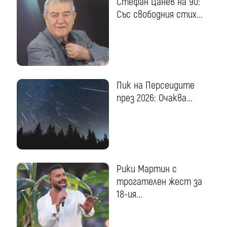
Стефан Цанев на 90:
Със свободния стих...
Пик на Персеидите
през 2026: Очаква...
Рики Мартин с
трогателен жест за
18-ия...