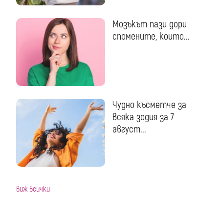
Мозъкът пази дори
спомените, които...
Чудно късметче за
всяка зодия за 7
август...
виж всички