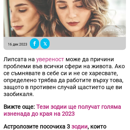
Снимка: iStock
16 дек 2023
Липсата на
увереност
може да причини
проблеми във всички сфери на живота. Ако
се съмнявате в себе си и не се харесвате,
определено трябва да работите върху това,
защото в противен случай щастието ще ви
заобикаля.
Вижте още:
Тези зодии ще получат голяма
изненада до края на 2023
Астролозите посочиха 3
зодии
, които