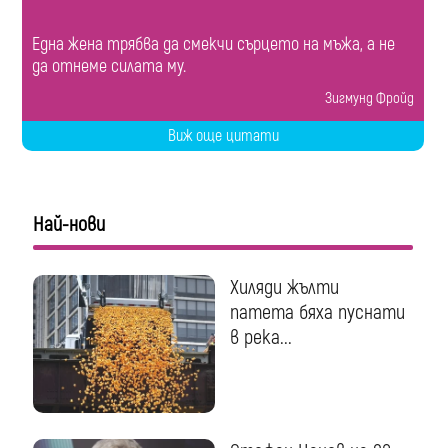
Една жена трябва да смекчи сърцето на мъжа, а не
да отнеме силата му.
Зигмунд Фройд
Виж още цитати
Най-нови
Хиляди жълти
патета бяха пуснати
в река...