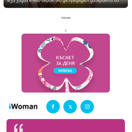
Тези зодии е най-вероятно да предадат доверието ви
Реклама
с