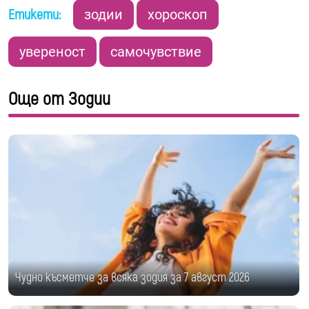
Етикети:
зодии
хороскоп
увереност
самочувствие
Още от Зодии
Чудно късметче за всяка зодия за 7 август 2026