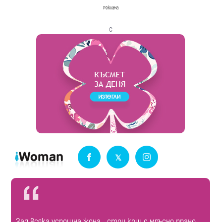
Реклама
с
Зад всяка успешна жена... стои кош с мръсно пране.