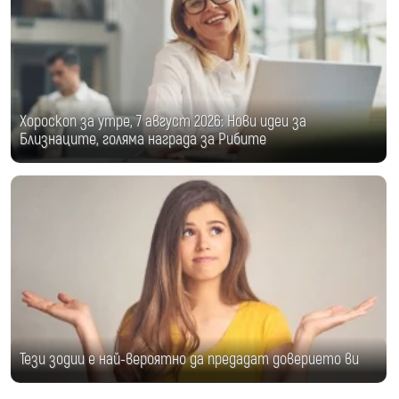
Хороскоп за утре, 7 август 2026: Нови идеи за
Близнаците, голяма награда за Рибите
Тези зодии е най-вероятно да предадат доверието ви