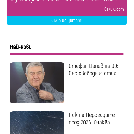
Сали Форт
Виж още цитати
Най-нови
Стефан Цанев на 90:
Със свободния стих...
Пик на Персеидите
през 2026: Очаква...