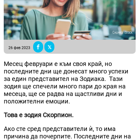
Снимка: iStock
26 фев 2023
Месец февруари е към своя край, но
последните дни ще донесат много успехи
за един представител на Зодиака. Тази
зодия ще спечели много пари до края на
месеца, ще се радва на щастливи дни и
положителни емоции.
Това е зодия Скорпион.
Ако сте сред представители ѝ, то има
причина да почерпите. Последните дни на