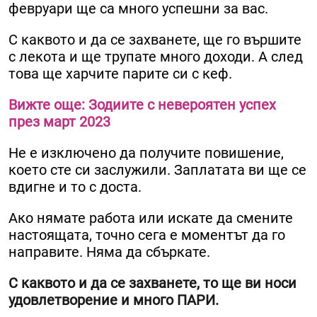
февруари ще са много успешни за вас.
С каквото и да се захванете, ще го вършите
с лекота и ще трупате много доходи. А след
това ще харчите парите си с кеф.
Вижте още: Зодиите с невероятен успех
през март 2023
Не е изключено да получите повишение,
което сте си заслужили. Заплатата ви ще се
вдигне и то с доста.
Ако нямате работа или искате да смените
настоящата, точно сега е моментът да го
направите. Няма да сбъркате.
С каквото и да се захванете, то ще ви носи
удовлетворение и много ПАРИ.