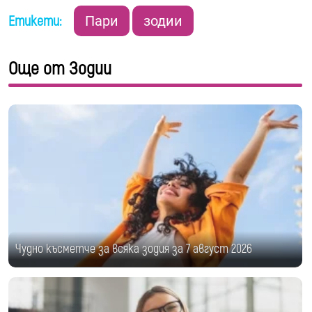
Етикети:
Пари
зодии
Още от Зодии
Чудно късметче за всяка зодия за 7 август 2026