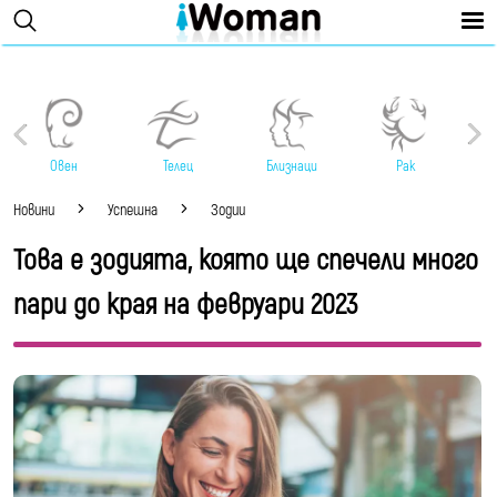
Овен
Телец
Близнаци
Рак
Новини
Успешна
Зодии
Това е зодията, която ще спечели много
пари до края на февруари 2023