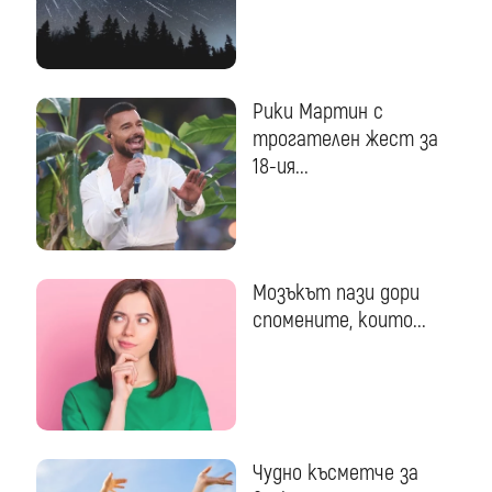
Рики Мартин с
трогателен жест за
18-ия...
Мозъкът пази дори
спомените, които...
Чудно късметче за