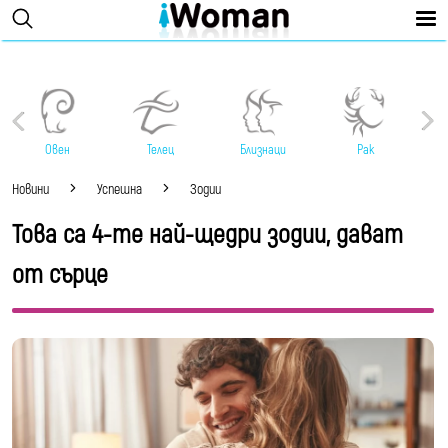
Овен
Телец
Близнаци
Рак
Новини
Успешна
Зодии
Това са 4-те най-щедри зодии, дават
от сърце