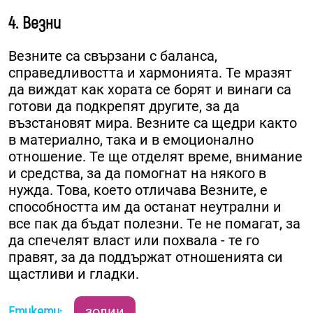
4. Везни
Везните са свързани с баланса,
справедливостта и хармонията. Те мразят
да виждат как хората се борят и винаги са
готови да подкрепят другите, за да
възстановят мира. Везните са щедри както
в материално, така и в емоционално
отношение. Те ще отделят време, внимание
и средства, за да помогнат на някого в
нужда. Това, което отличава Везните, е
способността им да останат неутрални и
все пак да бъдат полезни. Те не помагат, за
да спечелят власт или похвала - те го
правят, за да поддържат отношенията си
щастливи и гладки.
Етикети:
зодии