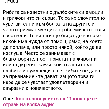
1. Риби
Рибите са известни с дълбоките си емоции
и грижовните си сърца. Те са изключително
чувствителни към болката на другите и
често приемат чуждите проблеми като свои
собствени. Те винаги ще бъдат до вас, ако
някой има нужда от помощ, рамо, на което
да поплаче, или просто някой, който да ви
изслуша. Често се занимават с
благотворителност, помагат на животни
или подкрепят каузи, които защитават
слабите и нуждаещите се. Рибите не дават
за признание - те дават, защото това ги
кара да се чувстват удовлетворени и
свързани с човечеството.
Още:
Как пълнолунието на 11 юни ще се
отрази на всяка зодия