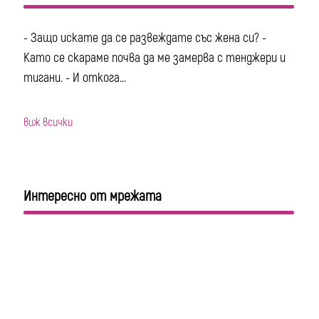
- Защо искате да се развеждате със жена си? -
Като се скараме почва да ме замерва с тенджери и
тигани. - И откога...
виж всички
Интересно от мрежата