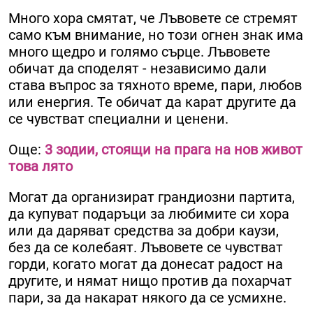
Много хора смятат, че Лъвовете се стремят
само към внимание, но този огнен знак има
много щедро и голямо сърце. Лъвовете
обичат да споделят - независимо дали
става въпрос за тяхното време, пари, любов
или енергия. Те обичат да карат другите да
се чувстват специални и ценени.
Още:
3 зодии, стоящи на прага на нов живот
това лято
Могат да организират грандиозни партита,
да купуват подаръци за любимите си хора
или да даряват средства за добри каузи,
без да се колебаят. Лъвовете се чувстват
горди, когато могат да донесат радост на
другите, и нямат нищо против да похарчат
пари, за да накарат някого да се усмихне.