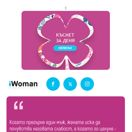
с
Когато прегърне един мъж, жената иска да
почувства неговата слабост, а когато го целуне -