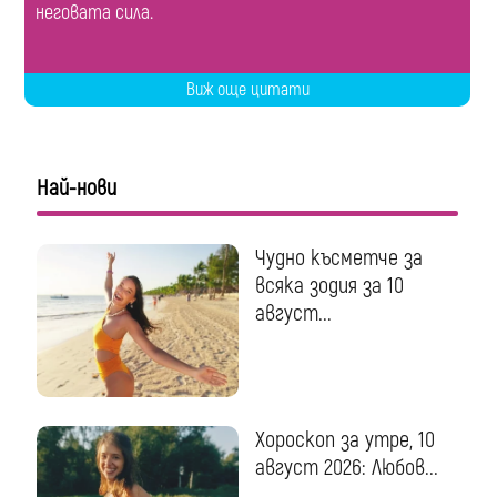
неговата сила.
Виж още цитати
Най-нови
Чудно късметче за
всяка зодия за 10
август...
Хороскоп за утре, 10
август 2026: Любов...