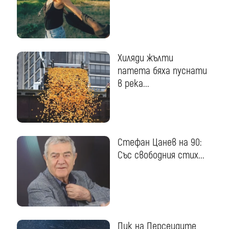
Хиляди жълти
патета бяха пуснати
в река...
Стефан Цанев на 90:
Със свободния стих...
Пик на Персеидите