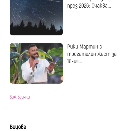
през 2026: Очаква...
Рики Мартин с
трогателен жест за
18-ия...
виж всички
Вицове