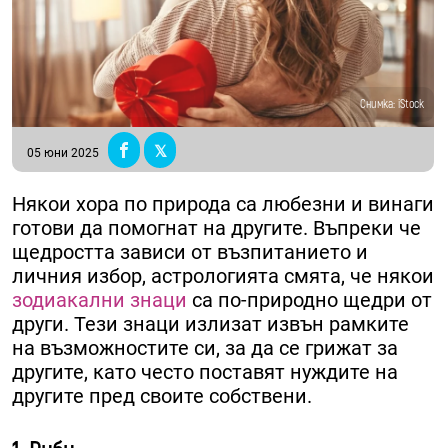
Снимка: iStock
05 юни 2025
Някои хора по природа са любезни и винаги
готови да помогнат на другите. Въпреки че
щедростта зависи от възпитанието и
личния избор, астрологията смята, че някои
зодиакални знаци
са по-природно щедри от
други. Тези знаци излизат извън рамките
на възможностите си, за да се грижат за
другите, като често поставят нуждите на
другите пред своите собствени.