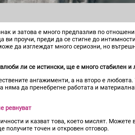
знак и затова е много предпазлив по отношени
а ви проучи, преди да се стигне до интимност
 може да изглеждат много сериозни, но вътреш
 влюби ли се истински, ще е много стабилен и 
ествените ангажименти, а на второ е любовта.
ога няма да пренебрегне работата и материална
не ревнуват
ичности и казват това, което мислят. Можете 
е получите точен и откровен отговор.