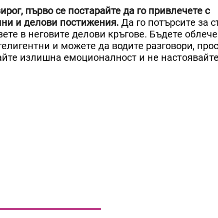
рог, първо се постарайте да го привлечете с
лни и делови постижения.
Да го потърсите за с
зете в неговите делови кръгове. Бъдете облеч
нтелигентни и можете да водите разговори, про
айте излишна емоционалност и не настоявайте