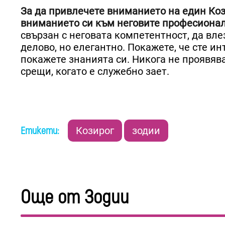
За да привлечете вниманието на един Кози
вниманието си към неговите професиона
свързан с неговата компетентност, да вле
делово, но елегантно. Покажете, че сте и
покажете знанията си. Никога не проявяв
срещи, когато е служебно зает.
Етикети:
Козирог
зодии
Още от Зодии