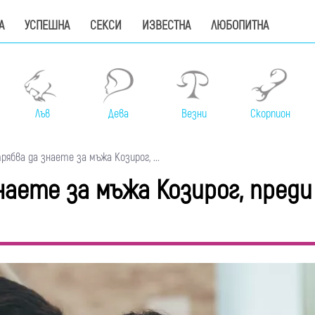
А
УСПЕШНА
СЕКСИ
ИЗВЕСТНА
ЛЮБОПИТНА
Лъв
Дева
Везни
Скорпион
ябва да знаете за мъжа Козирог, ...
наете за мъжа Козирог, преди