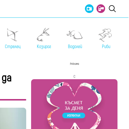
Стрелец
Козирог
Водолей
Риби
Реклама
 да
с