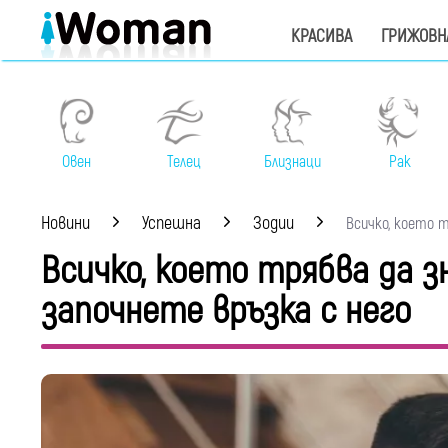
КРАСИВА
ГРИЖОВН
Овен
Телец
Близнаци
Рак
Новини
Успешна
Зодии
Всичко, което тр
Всичко, което трябва да з
започнете връзка с него