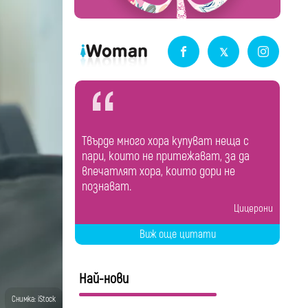
Твърде много хора купуват неща с
пари, които не притежават, за да
впечатлят хора, които дори не
познават.
Цицерони
Виж още цитати
Най-нови
Снимка: iStock