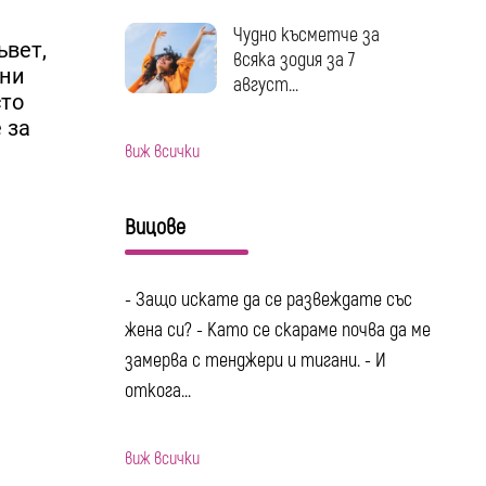
Чудно късметче за
ъвет,
всяка зодия за 7
ени
август...
сто
 за
виж всички
Вицове
- Защо искате да се развеждате със
жена си? - Като се скараме почва да ме
замерва с тенджери и тигани. - И
откога...
виж всички