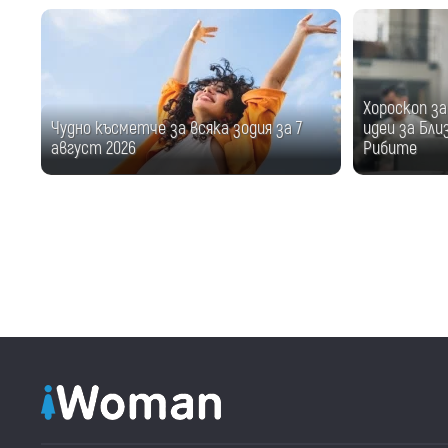
Хороскоп за
Чудно късметче за всяка зодия за 7
идеи за Бли
август 2026
Рибите