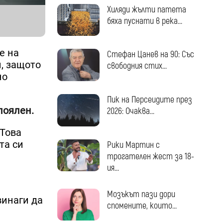
Хиляди жълти патета
бяха пуснати в река...
е на
Стефан Цанев на 90: Със
и, защото
свободния стих...
но
Пик на Персеидите през
лоялен.
2026: Очаква...
 Това
та си
Рики Мартин с
трогателен жест за 18-
ия...
Мозъкът пази дори
винаги да
спомените, които...