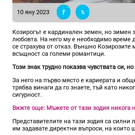
10 яну 2023
Козирогът е кардинален земен, но зимен 
любовта. На него му е необходимо време д
се страхува от отказ. Външно Козирозите
всъщност са големи романтици.
Този знак трудно показва чувствата си, но
За него на първо място е кариерата и общ
трябва винаги да го знаете, тъй като ник
сигурност.
Вижте още: Мъжете от тази зодия никога 
Представителите на тази зодия са силни л
им задавате директни въпроси, на които щ