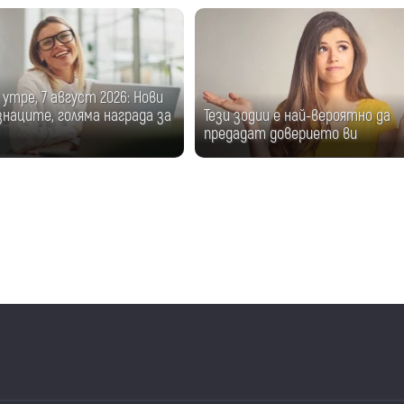
 утре, 7 август 2026: Нови
знаците, голяма награда за
Тези зодии е най-вероятно да
предадат доверието ви