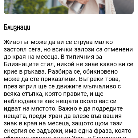
Близнаци
Животът може да ви се струва малко
застоял сега, но всички залози са отменени
до края на месеца. В типичния за
Близнаците стил, никой не знае какво ви се
крие в ръкава. Разбира се, обикновено
може да сте приказливи. Въпреки това,
през април ще се движите мълчаливо с
всяка стъпка, която правите, и ще
наблюдавате как нещата около вас си
идват на мястото. Важно е да подредите
нещата, преди Уран да влезе във вашия
знак в края на месеца, защото щом тази
енергия се задържи, има една фраза, която