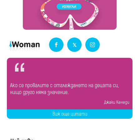
Ако се провалите с отглеждането на децата си,
нищо друго няма значение.
Джаки Кенеди
Виж още цитати