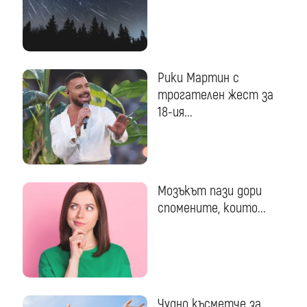
Рики Мартин с
трогателен жест за
18-ия...
Мозъкът пази дори
спомените, които...
Чудно късметче за