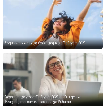
Чудно късметче за всяка зодия за 7 август 2026
Хороскоп за утре, 7 август 2026: Нови идеи за
Близнаците, голяма награда за Рибите