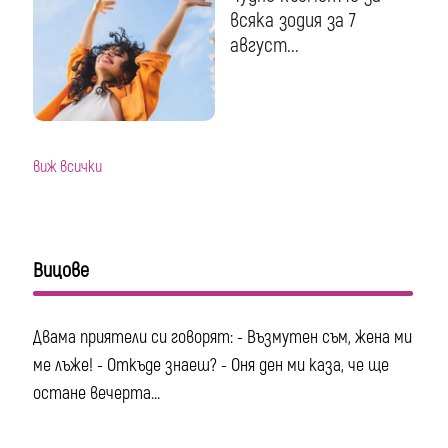
всяка зодия за 7
август...
виж всички
Вицове
Двама приятели си говорят: - Възмутен съм, жена ми
ме лъже! - Откъде знаеш? - Оня ден ми каза, че ще
остане вечерта...