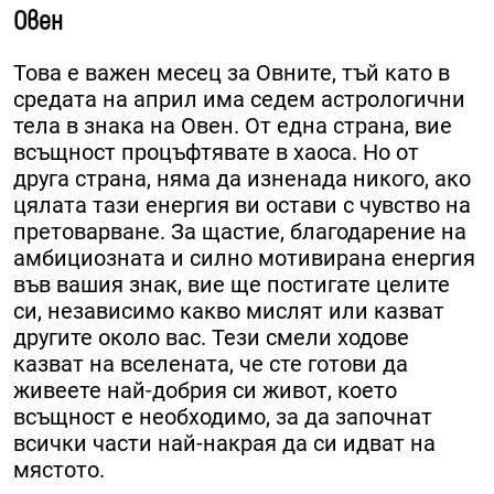
Овен
Това е важен месец за Овните, тъй като в
средата на април има седем астрологични
тела в знака на Овен. От една страна, вие
всъщност процъфтявате в хаоса. Но от
друга страна, няма да изненада никого, ако
цялата тази енергия ви остави с чувство на
претоварване. За щастие, благодарение на
амбициозната и силно мотивирана енергия
във вашия знак, вие ще постигате целите
си, независимо какво мислят или казват
другите около вас. Тези смели ходове
казват на вселената, че сте готови да
живеете най-добрия си живот, което
всъщност е необходимо, за да започнат
всички части най-накрая да си идват на
мястото.