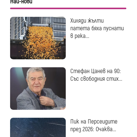
Най-нови
Хиляди жълти
патета бяха пуснати
в река...
Стефан Цанев на 90:
Със свободния стих...
Пик на Персеидите
през 2026: Очаква...