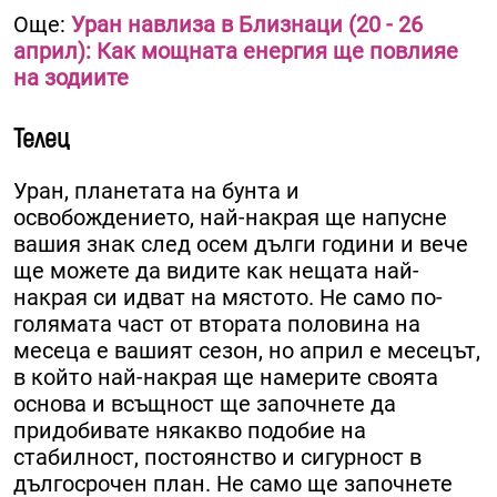
Още:
Уран навлиза в Близнаци (20 - 26
април): Как мощната енергия ще повлияе
на зодиите
Телец
Уран, планетата на бунта и
освобождението, най-накрая ще напусне
вашия знак след осем дълги години и вече
ще можете да видите как нещата най-
накрая си идват на мястото. Не само по-
голямата част от втората половина на
месеца е вашият сезон, но април е месецът,
в който най-накрая ще намерите своята
основа и всъщност ще започнете да
придобивате някакво подобие на
стабилност, постоянство и сигурност в
дългосрочен план. Не само ще започнете