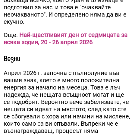
обхваща всичко, което Уран в Близнаци е
подготвил за нас, и това е "очаквайте
неочакваното". И определено няма да ви е
скучно.
Още:
Най-щастливият ден от седмицата за
всяка зодия, 20 - 26 април 2026
Везни
Април 2026 г. започна с пълнолуние във
вашия знак, което е много положителна
енергия за начало на месеца. Това е лъч
надежда, че нещата всъщност могат и ще
се подобрят. Вероятно вече забелязвате, че
нещата си идват на мястото, след като сте
се сбогували с хора или начини на мислене,
които само са ви спъвали. Въпреки че е
възнаграждаващ, процесът няма