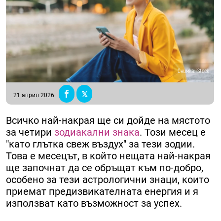
Снимка: iStock
21 април 2026
Всичко най-накрая ще си дойде на мястото
за четири
зодиакални знака
. Този месец е
"като глътка свеж въздух" за тези зодии.
Това е месецът, в който нещата най-накрая
ще започнат да се обръщат към по-добро,
особено за тези астрологични знаци, които
приемат предизвикателната енергия и я
използват като възможност за успех.