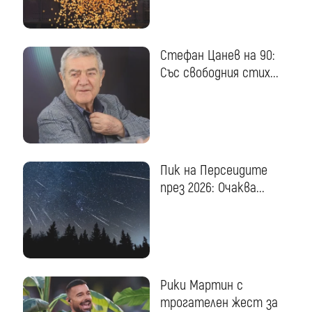
Стефан Цанев на 90:
Със свободния стих...
Пик на Персеидите
през 2026: Очаква...
Рики Мартин с
трогателен жест за