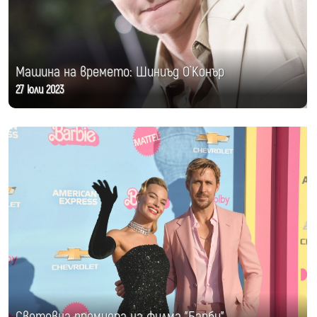
Машина на времето: Шиниъд О`Конър
27 юли 2023
Световна премиера на филма "Барби"