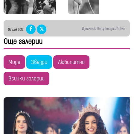
Източник: Getty Images/Guliver
05 фев 2019
Още галерии
Мода
Звезди
Любопитно
Всички галерии