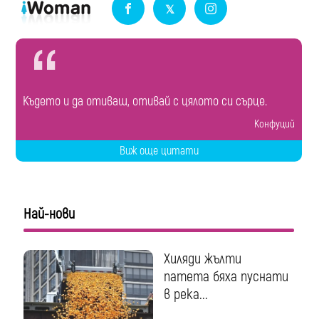
Където и да отиваш, отивай с цялото си сърце.
Конфуций
Виж още цитати
Най-нови
Хиляди жълти
патета бяха пуснати
в река...