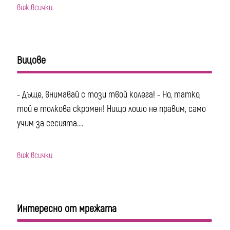
виж всички
Вицове
- Дъще, внимавай с този твой колега! - Но, татко,
той е толкова скромен! Нищо лошо не правим, само
учим за сесията....
виж всички
Интересно от мрежата