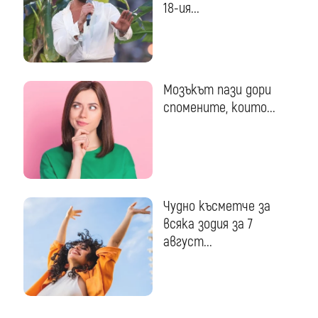
18-ия...
Мозъкът пази дори
спомените, които...
Чудно късметче за
всяка зодия за 7
август...