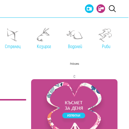
Стрелец
Козирог
Водолей
Риби
Реклама
с