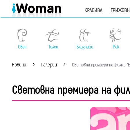
КРАСИВА
ГРИЖОВН
Овен
Телец
Близнаци
Рак
Новини
Галерии
Световна премиера на филма "Ба
Световна премиера на фил