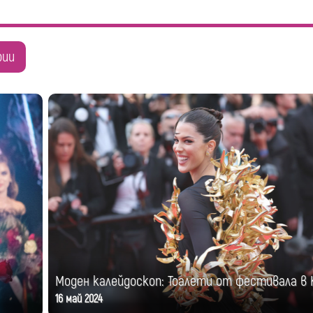
рии
Моден калейдоскоп: Тоалети от фестивала в 
16 май 2024