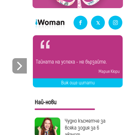
Tайната на успеха - не бързайте.
Мария Кюри
Виж още цитати
Най-нови
Чудно късметче за
всяка зодия за 6
август...