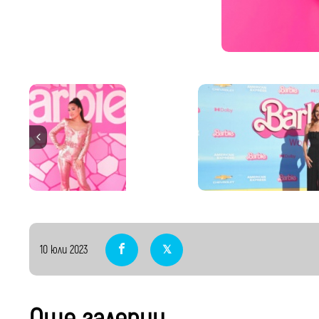
Световната премиера на филма "Барби" се съст
Анджелис. Снимки: Getty Images
10 юли 2023