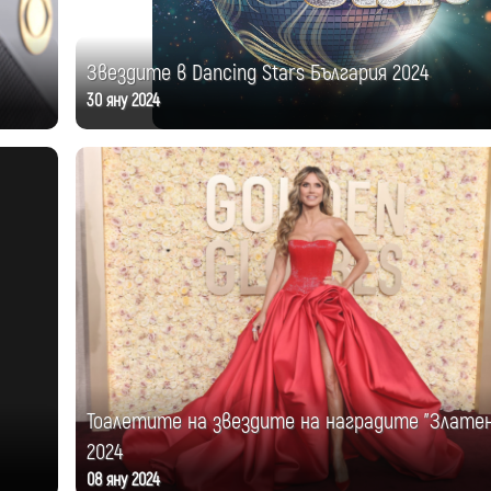
Звездите в Dancing Stars България 2024
30 яну 2024
Тоалетите на звездите на наградите "Златен
2024
08 яну 2024