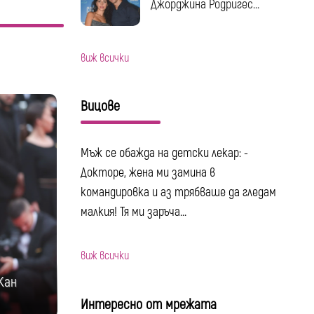
Джорджина Родригес...
виж всички
Вицове
Мъж се обажда на детски лекар: -
Докторе, жена ми замина в
командировка и аз трябваше да гледам
малкия! Тя ми заръча...
виж всички
Кан
Интересно от мрежата