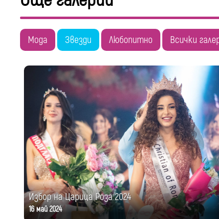
Още галерии
Мода
Звезди
Любопитно
Всички гале
Избор на Царица Роза 2024
16 май 2024