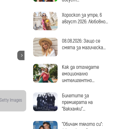
 Лос
Хороскоп за утре, 6
август 2026: Любовно...
08.08.2026: Защо се
смята за магическа...
Как да отгледате
емоционално
интелигентно...
Билетите за
Getty Images
премиерата на
"Вакханки"...
"Обичам тялото си":