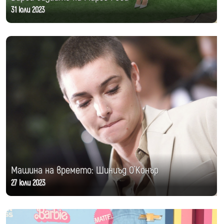
31 юли 2023
Машина на времето: Шиниъд О`Конър
27 юли 2023