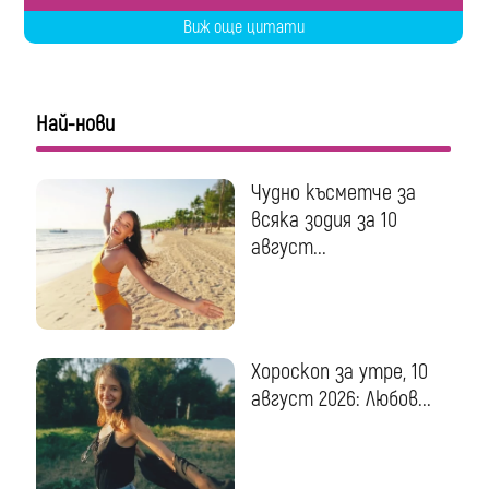
Виж още цитати
Най-нови
Чудно късметче за
всяка зодия за 10
август...
Хороскоп за утре, 10
август 2026: Любов...