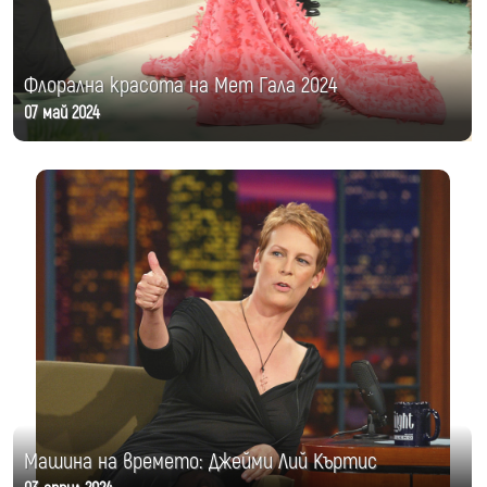
Флорална красота на Мет Гала 2024
07 май 2024
Машина на времето: Джейми Лий Къртис