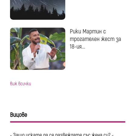
Рики Мартин с
трогателен жест за
18-ия...
виж всички
Вицове
- Защо искате да се развеждате със жена си? -