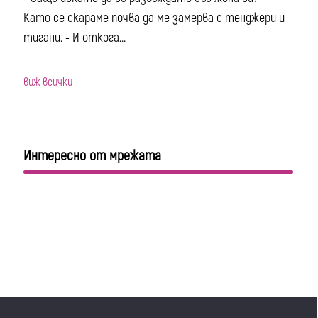
Като се скараме почва да ме замерва с тенджери и
тигани. - И откога...
виж всички
Интересно от мрежата