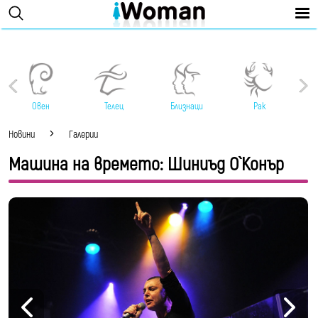
Овен
Телец
Близнаци
Рак
Новини
Галерии
Машина на времето: Шиниъд О`Конър