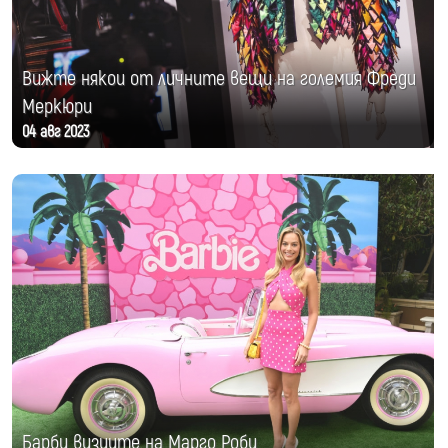
Вижте някои от личните вещи на големия Фреди
Меркюри
04 авг 2023
Барби визиите на Марго Роби