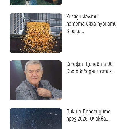
Хиляди жълти
патета бяха пуснати
в река...
Стефан Цанев на 90:
Със свободния стих...
Пик на Персеидите
през 2026: Очаква...