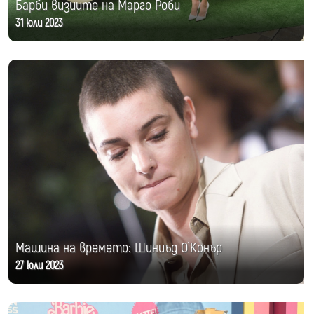
Барби визиите на Марго Роби
31 юли 2023
Машина на времето: Шиниъд О`Конър
27 юли 2023