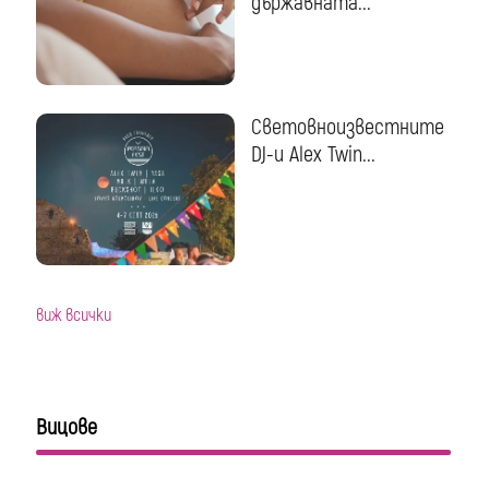
държавната...
Световноизвестните
DJ-и Alex Twin...
виж всички
Вицове