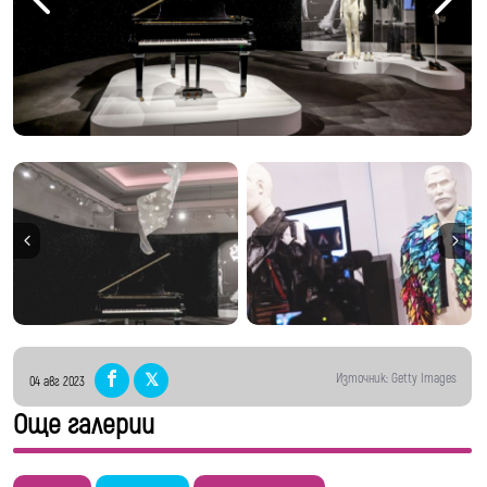
преди продажбата им. Бройката им е над
1400, а сред тях са негови сценични костюми,
ръкописните чернови на "Bohemian Rhapsody"
и любимото му пиано, на което е композирал
някои от най-големите хитове на група
Queen. Снимки: Getty Images
Източник: Getty Images
04 авг 2023
Още галерии