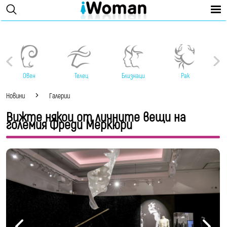
Овен
Телец
Близнаци
Рак
Новини
Галерии
Вижте някои от личните вещи на
големия Фреди Меркюри
Лични вещи на покойния Фреди Меркюри ще
бъдат показани на безплатна изложба в
лондонския офис на тръжна къща "Сотбис"