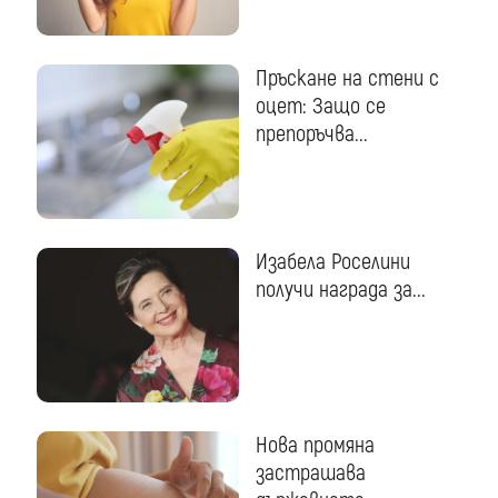
Пръскане на стени с
оцет: Защо се
препоръчва...
Изабела Роселини
получи награда за...
Нова промяна
застрашава