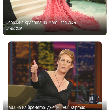
Флорална красота на Мет Гала 2024
07 май 2024
Машина на времето: Джейми Лий Къртис