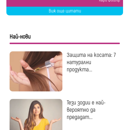
Кари Фишър
Виж още цитати
Най-нови
Защита на косата: 7
натурални
продукта...
Тези зодии е най-
вероятно да
предадат...