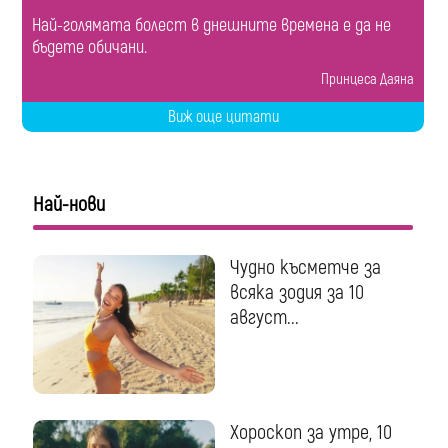
Най-голямата болест в днешните времена е да не
бъдете обичани.
Принцеса Даяна
Виж още цитати
Най-нови
Чудно късметче за
всяка зодия за 10
август...
Хороскоп за утре, 10