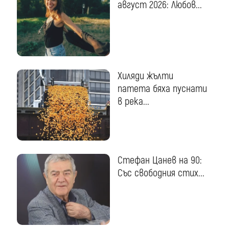
август 2026: Любов...
Хиляди жълти
патета бяха пуснати
в река...
Стефан Цанев на 90:
Със свободния стих...