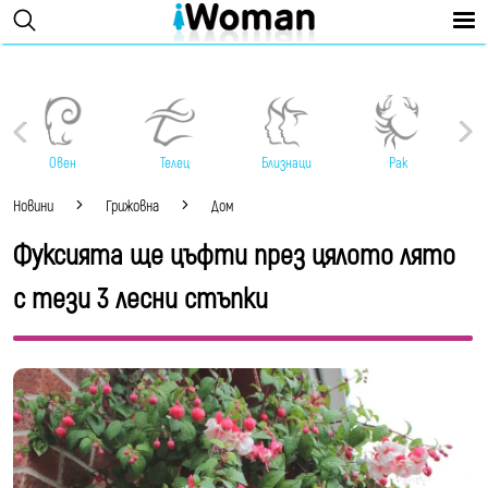
Овен
Телец
Близнаци
Рак
Новини
Грижовна
Дом
Фуксията ще цъфти през цялото лято
с тези 3 лесни стъпки