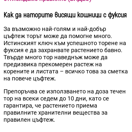
Как да наторите висящи кошници с фуксия
За възможно най-голям и най-добър
цъфтеж торът може да помогне много.
Истинският ключ към успешното торене на
фуксия е да захранвате растението бавно.
Твърде много тор наведнъж може да
предизвика прекомерен растеж на
корените и листата – всичко това за сметка
на повече цъфтеж.
Препоръчва се използването на доза течен
тор на всеки седем до 10 дни, като се
гарантира, че растението приема
правилните хранителни вещества за
правилен цъфтеж.