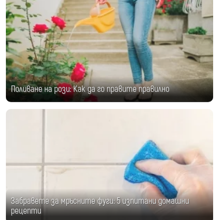
Поливане на рози: Как да го правите правилно
Забравете за мръсните фуги: 5 изпитани домашни
рецепти