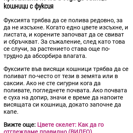
кошници с фуксия
Фуксията трябва да се полива редовно, за
да не изсъхне. Когато едно цвете изсъхне, и
листата, и корените започват да се свиват
и сбръчкват. За съжаление, след като това
се случи, за растението става още по-
трудно да абсорбира влагата.
Фуксиите във висящи кошници трябва да се
поливат по-често от тези в земята или в
саксии. Ако не сте сигурни кога да
поливате, погледнете почвата. Ако почвата
е суха на допир, значи е време да напоите
висящата си кошница, докато започне да
капе.
Вижте още:
Цвете скелет: Как да го
отглеждаме правилно (ВИДЕО)