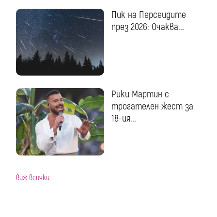
Пик на Персеидите
през 2026: Очаква...
Рики Мартин с
трогателен жест за
18-ия...
виж всички