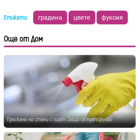
Етикети:
градина
цвете
фуксия
Още от Дом
Пръскане на стени с оцет: Защо се препоръчва