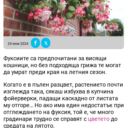
Снимка: iStock
24 юни 2024
Фуксиите са предпочитани за висящи
кошници, но без подходяща грижа те могат
да умрат преди края на летния сезон.
Когато е в пълен разцвет, растението почти
изглежда така, сякаш избухва в купчина
фойерверки, падащи каскадно от листата
му отгоре… Но ако има един недостатък при
отглеждането на фуксия, той е, че много
градинари трудно се справят с
цветето
до
средата на лятото.