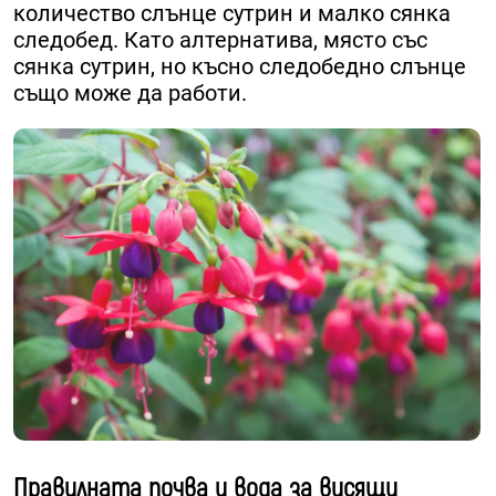
количество слънце сутрин и малко сянка
следобед. Като алтернатива, място със
сянка сутрин, но късно следобедно слънце
също може да работи.
Правилната почва и вода за висящи