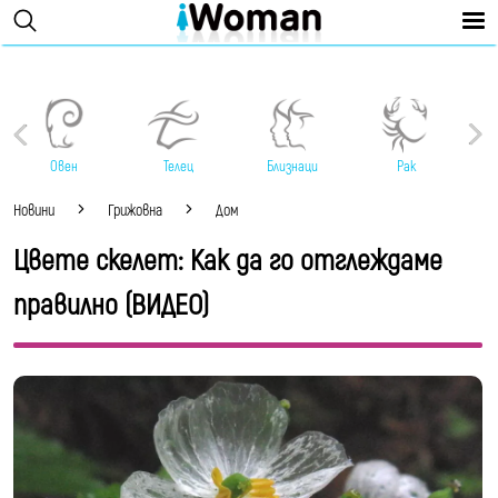
Овен
Телец
Близнаци
Рак
Новини
Грижовна
Дом
Цвете скелет: Как да го отглеждаме
правилно (ВИДЕО)