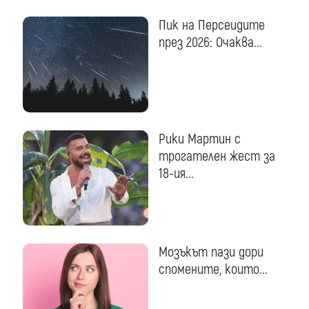
Пик на Персеидите
през 2026: Очаква...
Рики Мартин с
трогателен жест за
18-ия...
Мозъкът пази дори
спомените, които...