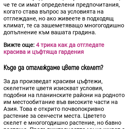
че те си имат определени предпочитания,
когато става въпрос за условията на
отглеждане, но ако живеете в подходящ
климат, те са зашеметяващо многогодишно
допълнение към вашата градина.
Вижте още:
4 трика как да отгледате
красива и цъфтяща гардения
Къде да отглеждаме цвете скелет?
За да произведат красиви цъфтежи,
скелетните цветя изискват условия,
подобни на планинските райони на родното
им местообитание във високите части на
Азия. Това е открито почвопокривно
растение за сенчести места. Цветето
скелет е многогодишно растение, но бавно