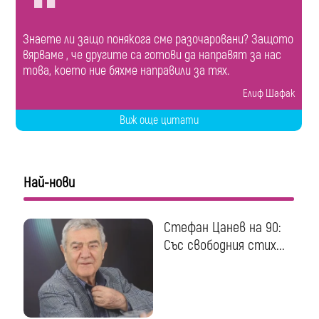
Знаете ли защо понякога сме разочаровани? Защото
вярваме , че другите са готови да направят за нас
това, което ние бяхме направили за тях.
Елиф Шафак
Виж още цитати
Най-нови
Стефан Цанев на 90:
Със свободния стих...