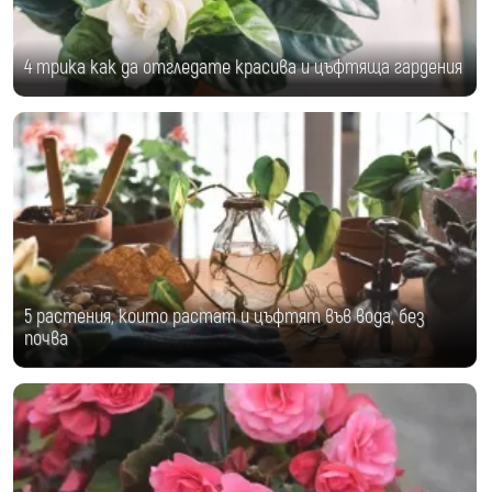
4 трика как да отгледате красива и цъфтяща гардения
5 растения, които растат и цъфтят във вода, без
почва