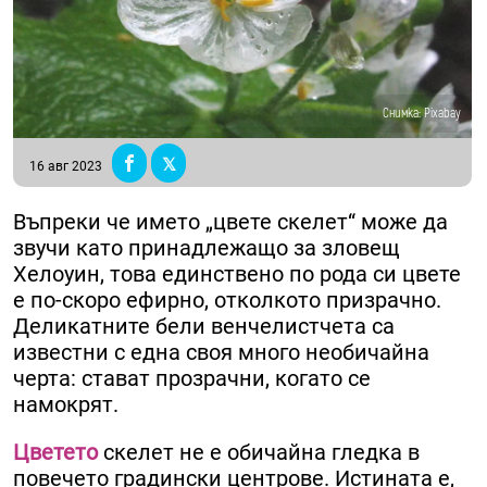
Снимка: Pixabay
16 авг 2023
Въпреки че името „цвете скелет“ може да
звучи като принадлежащо за зловещ
Хелоуин, това единствено по рода си цвете
е по-скоро ефирно, отколкото призрачно.
Деликатните бели венчелистчета са
известни с една своя много необичайна
черта: стават прозрачни, когато се
намокрят.
Цветето
скелет не е обичайна гледка в
повечето градински центрове. Истината е,