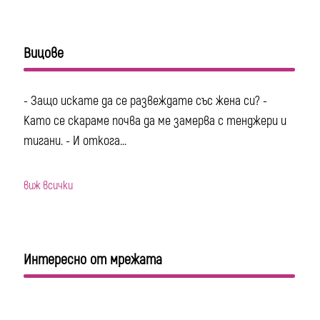
Вицове
- Защо искате да се развеждате със жена си? -
Като се скараме почва да ме замерва с тенджери и
тигани. - И откога...
виж всички
Интересно от мрежата