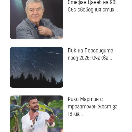
Стефан Цанев на 90:
Със свободния стих...
Пик на Персеидите
през 2026: Очаква...
Рики Мартин с
трогателен жест за
18-ия...