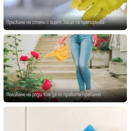
Пръскане на стени с оцет: Защо се препоръчва
Поливане на рози: Как да го правите правилно