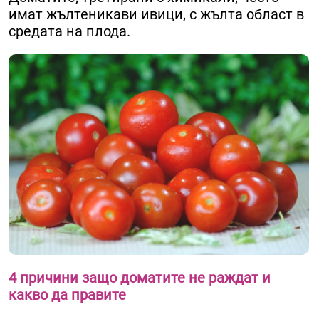
имат жълтеникави ивици, с жълта област в
средата на плода.
4 причини защо доматите не раждат и
какво да правите