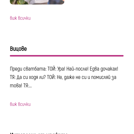
виж всички
Вицове
Преди сватбата: ТОЙ: Ура! Най-после! Едва дочаках!
ТЯ: Да си ходя ли? ТОЙ: Не, даже не си и помисляй за
това! ТЯ:...
виж всички