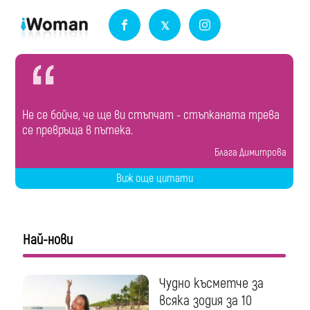
Не се бойче, че ще ви стъпчат - стъпканата трева
се превръща в пътека.
Блага Димитрова
Виж още цитати
Най-нови
Чудно късметче за
всяка зодия за 10