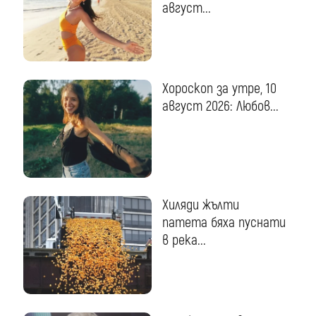
август...
Хороскоп за утре, 10
август 2026: Любов...
Хиляди жълти
патета бяха пуснати
в река...