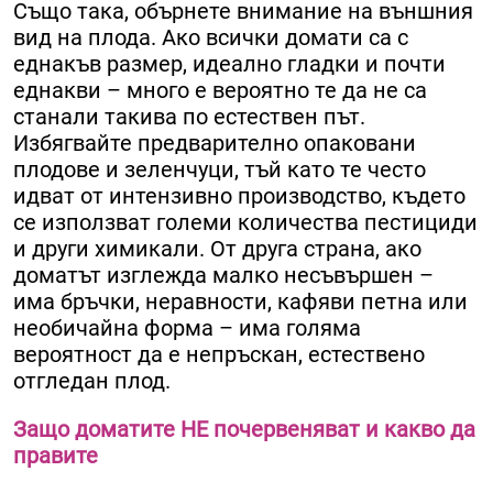
Също така, обърнете внимание на външния
вид на плода. Ако всички домати са с
еднакъв размер, идеално гладки и почти
еднакви – много е вероятно те да не са
станали такива по естествен път.
Избягвайте предварително опаковани
плодове и зеленчуци, тъй като те често
идват от интензивно производство, където
се използват големи количества пестициди
и други химикали. От друга страна, ако
доматът изглежда малко несъвършен –
има бръчки, неравности, кафяви петна или
необичайна форма – има голяма
вероятност да е непръскан, естествено
отгледан плод.
Защо доматите НЕ почервеняват и какво да
правите