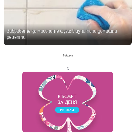
Забравете за мръсните фуги: 5 изпитани домашни
рецепти
Реклама
с