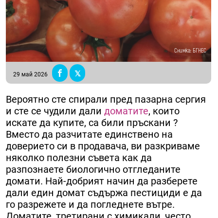
Снимка: БГНЕС
29 май 2026
Вероятно сте спирали пред пазарна сергия
и сте се чудили дали
доматите
, които
искате да купите, са били пръскани ?
Вместо да разчитате единствено на
доверието си в продавача, ви разкриваме
няколко полезни съвета как да
разпознаете биологично отгледаните
домати. Най-добрият начин да разберете
дали един домат съдържа пестициди е да
го разрежете и да погледнете вътре.
Доматите, третирани с химикали, често