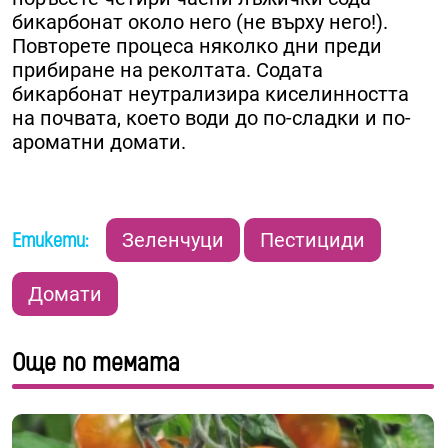
бикарбонат около него (не върху него!).
Повторете процеса няколко дни преди
прибиране на реколтата. Содата
бикарбонат неутрализира киселинността
на почвата, което води до по-сладки и по-
ароматни домати.
Етикети:
Зеленчуци
Пестициди
Домати
Още по темата