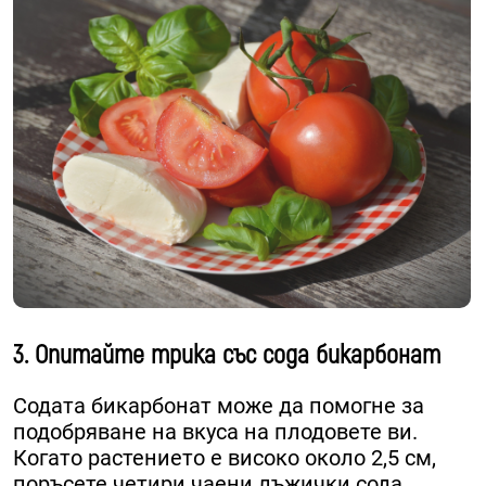
3. Опитайте трика със сода бикарбонат
Содата бикарбонат може да помогне за
подобряване на вкуса на плодовете ви.
Когато растението е високо около 2,5 см,
поръсете четири чаени лъжички сода