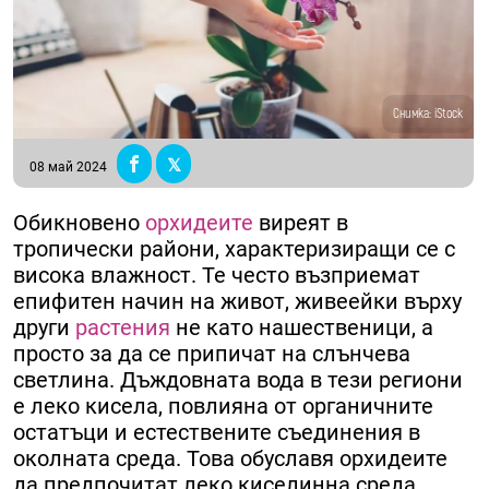
Снимка: iStock
08 май 2024
Обикновено
орхидеите
виреят в
тропически райони, характеризиращи се с
висока влажност. Те често възприемат
епифитен начин на живот, живеейки върху
други
растения
не като нашественици, а
просто за да се припичат на слънчева
светлина. Дъждовната вода в тези региони
е леко кисела, повлияна от органичните
остатъци и естествените съединения в
околната среда. Това обуславя орхидеите
да предпочитат леко киселинна среда.