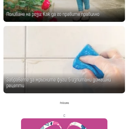
Поливане на рози: Как да го правите правилно
Забравете за мръсните фуги: 5 изпитани домашни
рецепти
Реклама
с