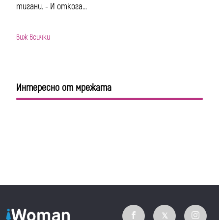
тигани. - И откога...
виж всички
Интересно от мрежата