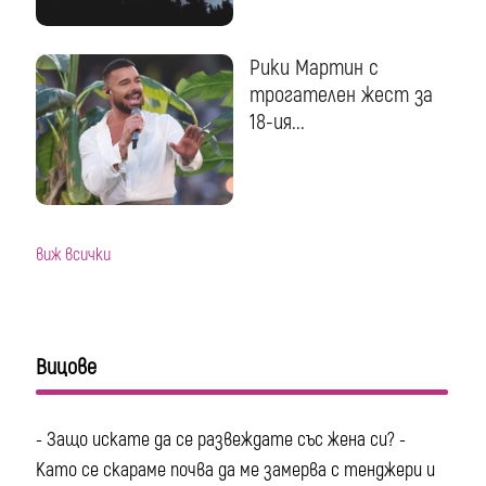
Рики Мартин с
трогателен жест за
18-ия...
виж всички
Вицове
- Защо искате да се развеждате със жена си? -
Като се скараме почва да ме замерва с тенджери и