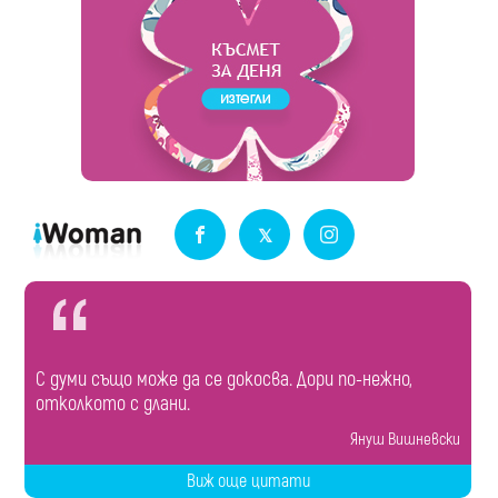
С думи също може да се докосва. Дори по-нежно,
отколкото с длани.
Януш Вишневски
Виж още цитати