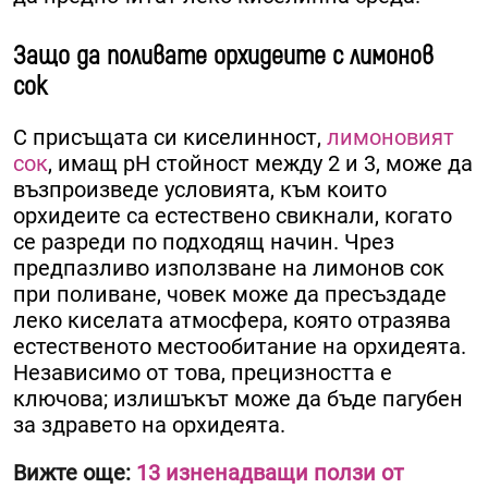
Защо да поливате орхидеите с лимонов
сок
С присъщата си киселинност,
лимоновият
сок
, имащ pH стойност между 2 и 3, може да
възпроизведе условията, към които
орхидеите са естествено свикнали, когато
се разреди по подходящ начин. Чрез
предпазливо използване на лимонов сок
при поливане, човек може да пресъздаде
леко киселата атмосфера, която отразява
естественото местообитание на орхидеята.
Независимо от това, прецизността е
ключова; излишъкът може да бъде пагубен
за здравето на орхидеята.
Вижте още:
13 изненадващи ползи от