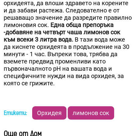
орхидеята, да влоши здравето на корените
и да забави растежа. Следователно е от
решаващо значение да разредите правилно
лимоновия сок.
Една обща препоръка
-добавяне на четвърт чаша лимонов сок
към всеки 3 литра вода.
В тази вода може
да киснете орхидеята в продължение на 30
минути - 1 час. Въпреки това, трябва да
вземете предвид променливи като
първоначалното pH на вашата вода и
специфичните нужди на вида орхидея, за
която се грижите.
Етикети:
Орхидея
лимонов сок
Още от Дом