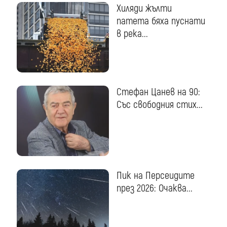
Хиляди жълти
патета бяха пуснати
в река...
Стефан Цанев на 90:
Със свободния стих...
Пик на Персеидите
през 2026: Очаква...