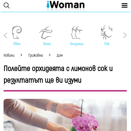
Овен
Телец
Близнаци
Рак
Новини
Грижовна
Дом
Полейте орхидеята с лимонов сок и
резултатът ще ви изуми