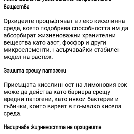
вещества
Орхидеите процъфтяват в леко киселинна
среда, което подобрява способността им да
абсорбират жизненоважни хранителни
вещества като азот, фосфор и други
микроелементи, насърчавайки стабилен
модел на растеж.
Защита срещу патогени
Присъщата киселинност на лимоновия сок
може да действа като бариера срещу
вредни патогени, като някои бактерии и
гъбички, които виреят в по-малко кисела
среда.
Насърчава жизнеността на орхидеите