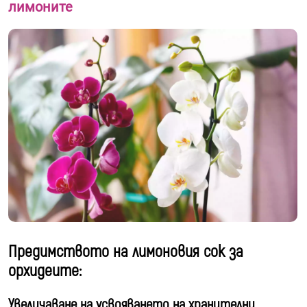
лимоните
Предимството на лимоновия сок за
орхидеите:
Увеличаване на усвояването на хранителни