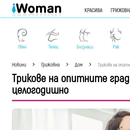
КРАСИВА
ГРИЖОВН
Овен
Телец
Близнаци
Рак
Новини
Грижовна
Дом
Tрикове на опитни
Tрикове на опитните град
целогодишно