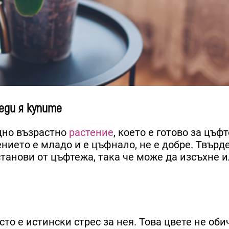
еди я купите
Едно възрастно
растение
, което е готово за цъфт
тението е младо и е цъфнало, не е добре. Твър
танови от цъфтежа, така че може да изсъхне и
то е истински стрес за нея. Това цвете не оби