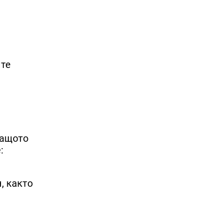
йте
защото
:
, както