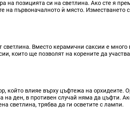
а на позицията си на светлина. Ако сте я пре
ете на първоначалното ѝ място. Изместването с
т светлина. Вместо керамични саксии е много
ии, които ще позволят на корените да участва
р, който влияе върху цъфтежа на орхидеите. 
а на ден, в противен случай няма да цъфти. Ак
на светлина, трябва да ги осветите с лампи.