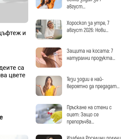
август...
Хороскоп за утре, 7
август 2026: Нови...
цъфтеж и
Защита на косата: 7
натурални продукта...
деите са
ова цвете
Тези зодии е най-
вероятно да предадат...
Пръскане на стени с
оцет: Защо се
е
препоръчва...
Изабела Роселини получи