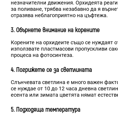
незначителни движения. Орхидеята реагир
за поливане, трябва незабавно да я върн
отразява неблагоприятно на цъфтежа.
3. Обърнете внимание на корените
Корените на орхидеите също се нуждаят о
използвате пластмасови пропускливи сакс
процеса на фотосинтеза.
4. Погрижете се за светлината
Слънчевата светлина е много важен факто
се нуждае от 10 до 12 часа дневна светлин
есента или зимата цветята нямат естестве
5. Подходяща температура