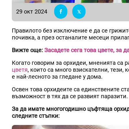
29 окт 2024
Правилото без изключение е да се грижит
почивка, а през останалите месеци прила
Вижте още:
Засадете сега това цвете, за 
Когато говорим за орхидеи, мненията са р
цветя
, които са много взискателни, тези, 
е най-лесното за гледане у дома.
Освен това орхидеите са единствените ста
възможност в тях да се развият паразити.
За да имате многогодишно цъфтяща орхид
следните стъпки: