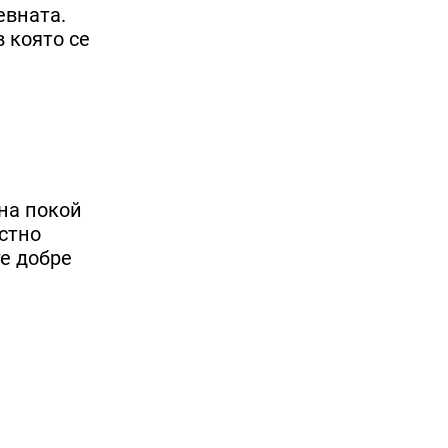
евната.
в която се
на покой
естно
те добре