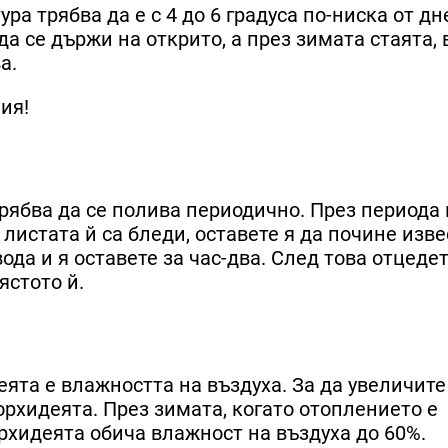
а трябва да е с 4 до 6 градуса по-ниска от дн
а се държи на открито, а през зимата стаята, 
а.
ия!
рябва да се полива периодично. През периода 
 листата й са бледи, оставете я да почине изв
вода и я оставете за час-два. След това отцеде
ястото й.
ята е влажността на въздуха. За да увеличите
орхидеята. През зимата, когато отоплението е
рхидеята обича влажност на въздуха до 60%.