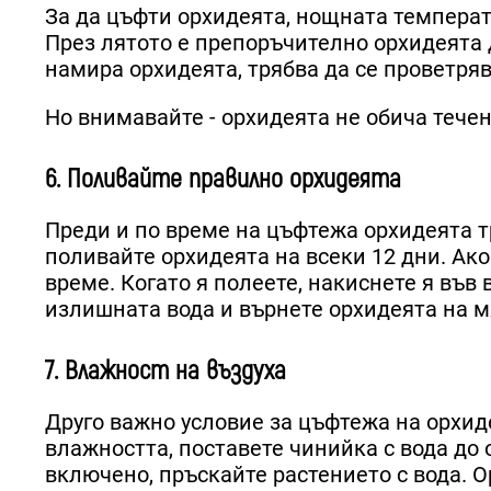
За да цъфти орхидеята, нощната температур
През лятото е препоръчително орхидеята д
намира орхидеята, трябва да се проветряв
Но внимавайте - орхидеята не обича течен
6. Поливайте правилно орхидеята
Преди и по време на цъфтежа орхидеята т
поливайте орхидеята на всеки 12 дни. Ако
време. Когато я полеете, накиснете я във 
излишната вода и върнете орхидеята на м
7. Влажност на въздуха
Друго важно условие за цъфтежа на орхиде
влажността, поставете чинийка с вода до 
включено, пръскайте растението с вода. О