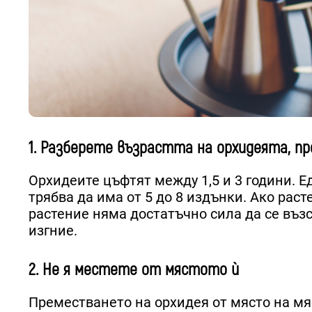
1. Разберете възрастта на орхидеята, пр
Орхидеите цъфтят между 1,5 и 3 години. 
трябва да има от 5 до 8 издънки. Ако рас
растение няма достатъчно сила да се възс
изгние.
2. Не я местете от мястото ѝ
Преместването на орхидея от място на мяс