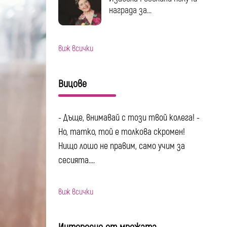
награда за...
виж всички
Вицове
- Дъще, внимавай с този твой колега! -
Но, татко, той е толкова скромен!
Нищо лошо не правим, само учим за
сесията....
виж всички