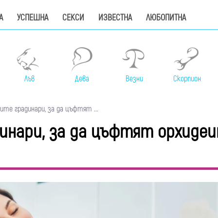
А
УСПЕШНА
СЕКСИ
ИЗВЕСТНА
ЛЮБОПИТНА
Лъв
Дева
Везни
Скорпион
те градинари, за да цъфтят ...
инари, за да цъфтят орхиде