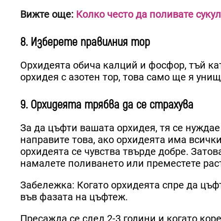
Вижте още:
Колко често да поливате суку
8. Изберете правилния тор
Орхидеята обича калций и фосфор, тъй ка
орхидея с азотен тор, това само ще я уни
9. Орхидеята трябва да се страхува
За да цъфти вашата орхидея, тя се нуждае 
направите това, ако орхидеята има всички
орхидеята се чувства твърде добре. Затова
намалете поливането или преместете раст
Забележка: Когато орхидеята спре да цъфт
във фазата на цъфтеж.
Пресажда се след 2-3 години и когато коре