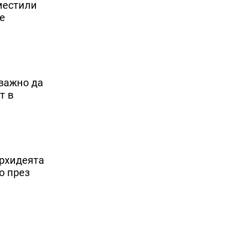
местили
е
 важно да
т в
Орхидеята
о през