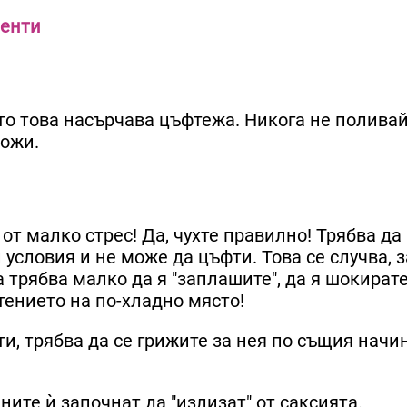
ленти
то това насърчава цъфтежа. Никога не полива
щожи.
от малко стрес! Да, чухте правилно! Трябва да
 условия и не може да цъфти. Това се случва, 
 трябва малко да я "заплашите", да я шокирате
ението на по-хладно място!
и, трябва да се грижите за нея по същия начин
ните ѝ започнат да "излизат" от саксията.