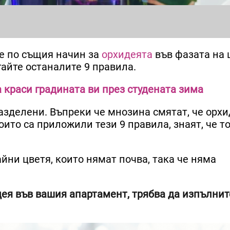
е по същия начин за
орхидеята
във фазата на 
гайте останалите 9 правила.
да краси градината ви през студената зима
азделени. Въпреки че мнозина смятат, че орхи
които са приложили тези 9 правила, знаят, че т
йни цветя, които нямат почва, така че няма
ея във вашия апартамент, трябва да изпълнит