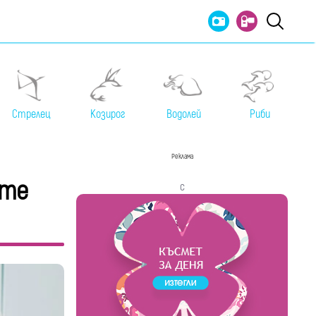
Стрелец
Козирог
Водолей
Риби
Реклама
ите
с