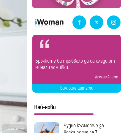
Бръчките би трябвало да са следи от
минали усмивки.
Дъглас Адамс
Виж още цитати
Най-нови
Чудно късметче за
Снимка: Istock
всяка зодия за 7