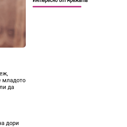
Интересно от мрежата
еж,
де младото
ли да
ча дори