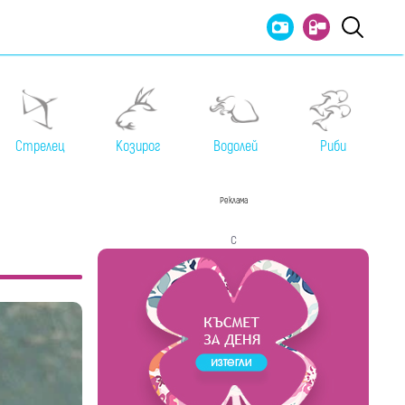
Стрелец
Козирог
Водолей
Риби
Реклама
с