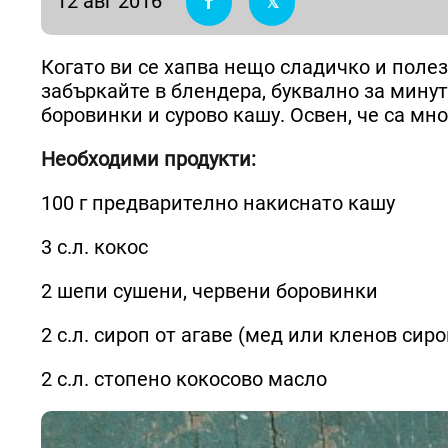
12 авг 2016
Когато ви се хапва нещо сладичко и поле
забъркайте в блендера, буквално за минут
боровинки и сурово кашу. Освен, че са мно
Необходими продукти:
100 г предварително накиснато кашу
3 с.л. кокос
2 шепи сушени, червени боровинки
2 с.л. сироп от агаве (мед или кленов сиро
2 с.л. стопено кокосово масло