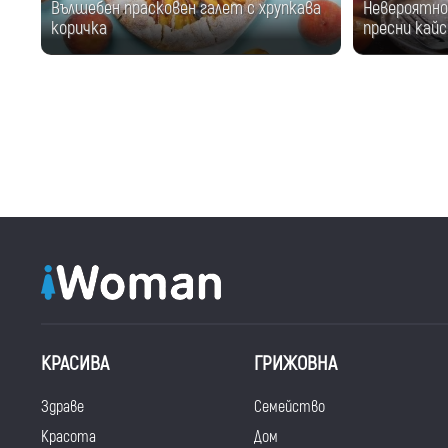
Вълшебен прасковен галет с хрупкава
Невероятно 
коричка
пресни кайс
КРАСИВА
ГРИЖОВНА
Здраве
Семейство
Красота
Дом