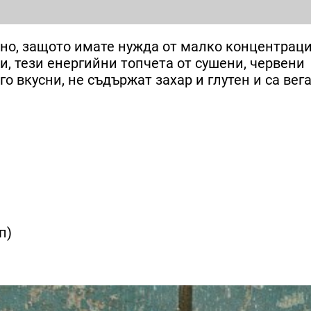
зно, защото имате нужда от малко концентраци
и, тези енергийни топчета от сушени, червени
го вкусни, не съдържат захар и глутен и са вега
п)