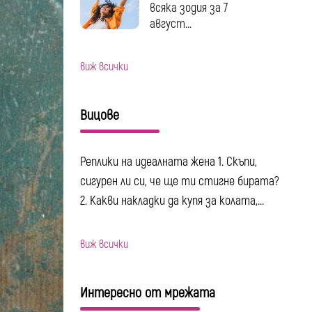
всяка зодия за 7
август...
виж всички
Вицове
Реплики на идеалната жена 1. Скъпи,
сигурен ли си, че ще ти стигне бирата?
2. Какви накладки да купя за колата,...
виж всички
Интересно от мрежата