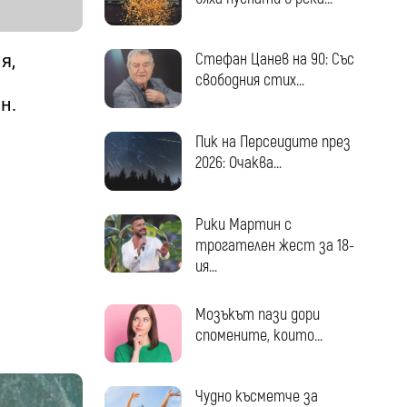
Стефан Цанев на 90: Със
я,
свободния стих...
н.
Пик на Персеидите през
2026: Очаква...
Рики Мартин с
трогателен жест за 18-
ия...
Мозъкът пази дори
спомените, които...
Чудно късметче за