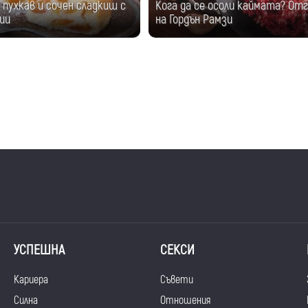
пухкав и сочен сладкиш с
Кога да се осоли каймата? От
ии
на Гордън Рамзи
УСПЕШНА
СЕКСИ
Кариера
Съвети
Силна
Отношения