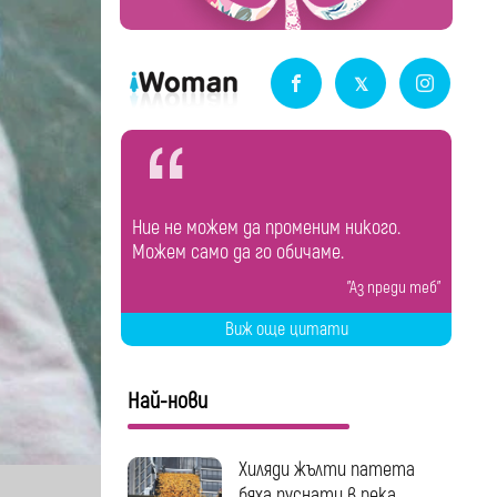
Ние не можем да променим никого.
Можем само да го обичаме.
"Аз преди теб"
Виж още цитати
Най-нови
Хиляди жълти патета
бяха пуснати в река...