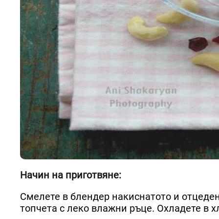
Начин на приготвяне:
Смелете в блендер накиснатото и отцеден
топчета с леко влажни ръце. Охладете в х