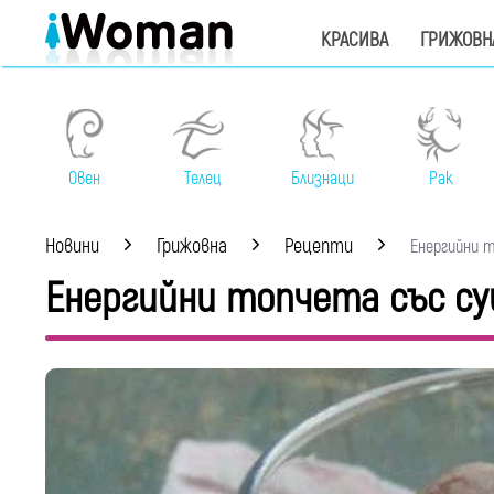
КРАСИВА
ГРИЖОВН
Овен
Телец
Близнаци
Рак
Новини
Грижовна
Рецепти
Енергийни т
Енергийни топчета със су