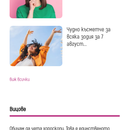
Чудно късметче за
всяка зодия за 7
август...
виж всички
Вицове
Обичам да чета хороскопи. Това е единственото