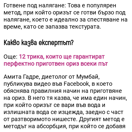
Готвене под налягане: Това е популярен
метод, при който оризът се готви бързо под
налягане, което е идеално за спестяване на
време, като се запазва текстурата.
Какво казва експертът?
Още:
12 трика, които ще гарантират
перфектно приготвен ориз всеки път
Амита Гадре, диетолог от Мумбай,
публикува видео във Facebook, в което
обяснява правилния начин на приготвяне
на ориз. В него тя казва, че има един начин,
при който оризът се вари във вода и
излишната вода се изцежда, заедно с част
от разтворимото нишесте. Другият метод е
методът на абсорбция, при който се добавя