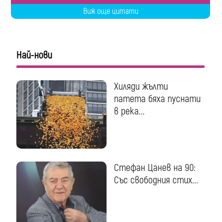
Виж още цитати
Най-нови
Хиляди жълти
патета бяха пуснати
в река...
Стефан Цанев на 90:
Със свободния стих...