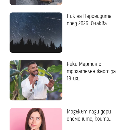
Пик на Персеидите
през 2026: Очаква...
Рики Мартин с
трогателен жест за
18-ия...
Мозъкът пази дори
спомените, които...