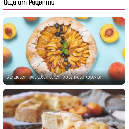
Още от Рецепти
Вълшебен прасковен галет с хрупкава коричка