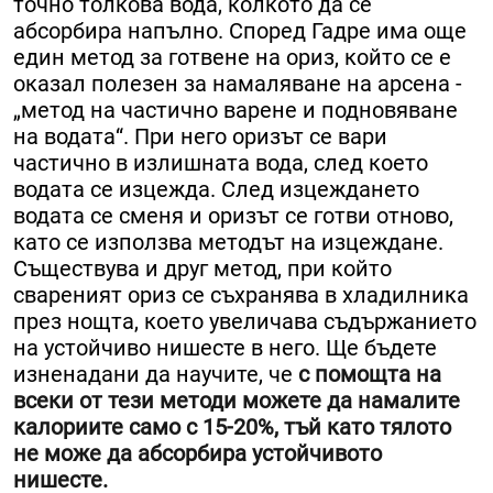
точно толкова вода, колкото да се
абсорбира напълно. Според Гадре има още
един метод за готвене на ориз, който се е
оказал полезен за намаляване на арсена -
„метод на частично варене и подновяване
на водата“. При него оризът се вари
частично в излишната вода, след което
водата се изцежда. След изцеждането
водата се сменя и оризът се готви отново,
като се използва методът на изцеждане.
Съществува и друг метод, при който
свареният ориз се съхранява в хладилника
през нощта, което увеличава съдържанието
на устойчиво нишесте в него. Ще бъдете
изненадани да научите, че
с помощта на
всеки от тези методи можете да намалите
калориите само с 15-20%, тъй като тялото
не може да абсорбира устойчивото
нишесте.