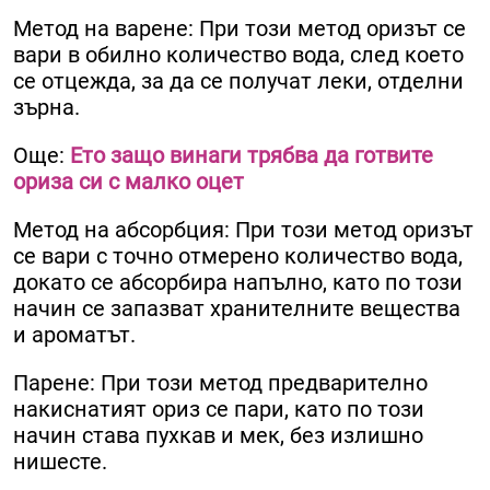
Метод на варене: При този метод оризът се
вари в обилно количество вода, след което
се отцежда, за да се получат леки, отделни
зърна.
Още:
Ето защо винаги трябва да готвите
ориза си с малко оцет
Метод на абсорбция: При този метод оризът
се вари с точно отмерено количество вода,
докато се абсорбира напълно, като по този
начин се запазват хранителните вещества
и ароматът.
Парене: При този метод предварително
накиснатият ориз се пари, като по този
начин става пухкав и мек, без излишно
нишесте.