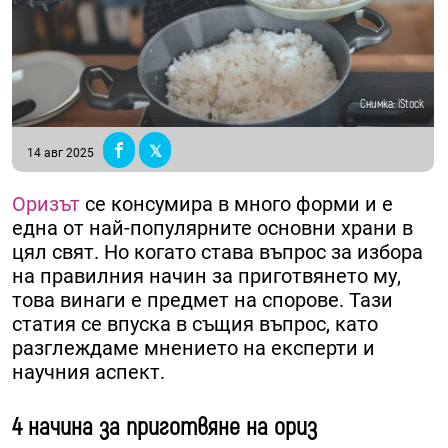
Снимка: iStock
14 авг 2025
Оризът
се консумира в много форми и е
една от най-популярните основни храни в
цял свят. Но когато става въпрос за избора
на правилния начин за приготвянето му,
това винаги е предмет на спорове. Тази
статия се впуска в същия въпрос, като
разглеждаме мнението на експерти и
научния аспект.
4 начина за приготвяне на ориз