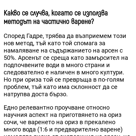
Какво се случва, когато се използва
методът на частично варене?
Според Гадре, трябва да възприемем този
нов метод, тъй като той спомага за
намаляване на съдържанието на арсен с
50%. Арсенът се среща като замърсител на
подпочвените води в много страни и
следователно е наличен в много култури.
Но при ориза той се превръща в по-голям
проблем, тъй като има склонност да се
натрупва доста бързо.
Едно релевантно проучване относно
научния аспект на приготвянето на ориз
сочи, че варенето на ориз в прекалено
много вода (1:6 и предварително варене)