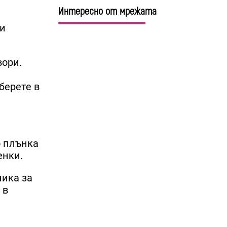
Интересно от мрежата
ви
вори.
берете в
о плънка
енки.
ника за
 в