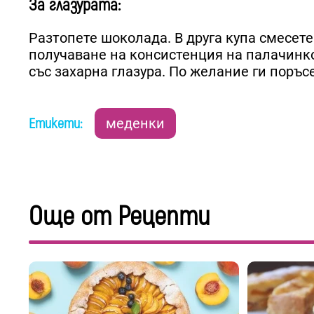
За глазурата:
Разтопете шоколада. В друга купа смесете
получаване на консистенция на палачинков
със захарна глазура. По желание ги поръс
Етикети:
меденки
Още от Рецепти