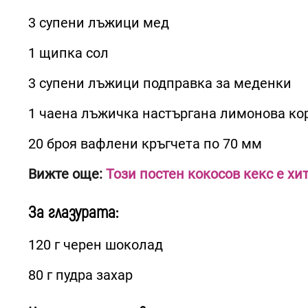
3 супени лъжици мед
1 щипка сол
3 супени лъжици подправка за меденки
1 чаена лъжичка настъргана лимонова ко
20 броя вафлени кръгчета по 70 мм
Вижте още:
Този постен кокосов кекс е хи
За глазурата:
120 г черен шоколад
80 г пудра захар