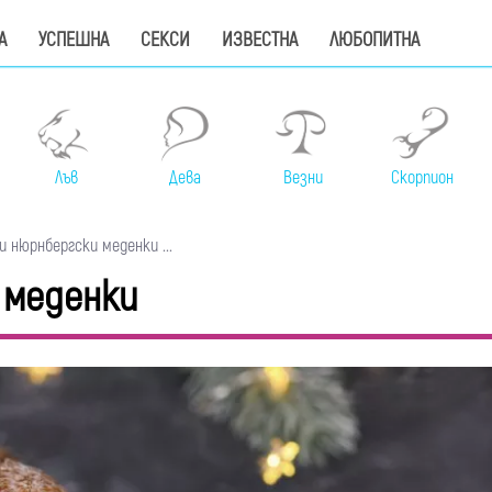
А
УСПЕШНА
СЕКСИ
ИЗВЕСТНА
ЛЮБОПИТНА
Лъв
Дева
Везни
Скорпион
 нюрнбергски меденки ...
 меденки