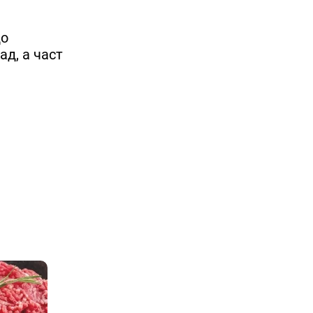
до
д, а част