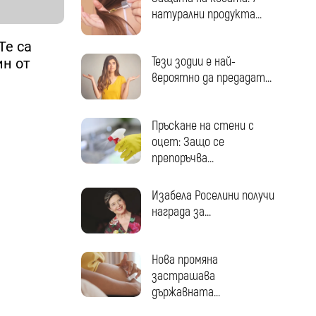
натурални продукта...
Те са
Тези зодии е най-
ин от
вероятно да предадат...
Пръскане на стени с
оцет: Защо се
препоръчва...
Изабела Роселини получи
награда за...
Нова промяна
застрашава
държавната...