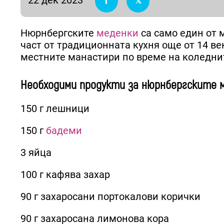
Нюрнбергските
меденки
са само един от 
част от традиционната кухня още от 14 век
местните манастири по време на коледни
Необходими продукти за нюрнбергските м
150 г лешници
150 г
бадеми
3 яйца
100 г кафява захар
90 г захаросани портокалови корички
90 г захаросана лимонова кора