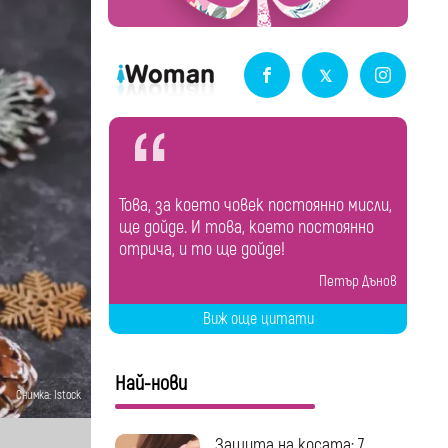
Това, за което човек постоянно мисли,
ще дойде. И това, което постоянно
отрича, и то ще дойде!
Петър Дънов
Виж още цитати
Най-нови
Снимка: Istock
Защита на косата: 7