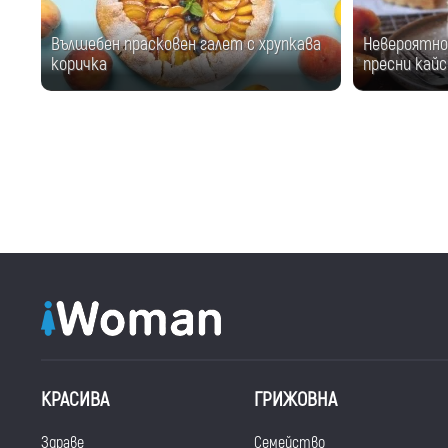
Вълшебен прасковен галет с хрупкава
Невероятно 
коричка
пресни кайс
КРАСИВА
ГРИЖОВНА
Здраве
Семейство