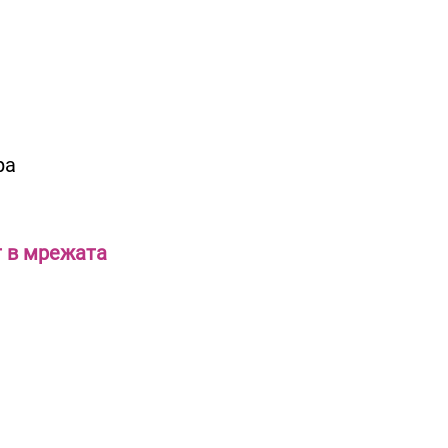
ра
т в мрежата