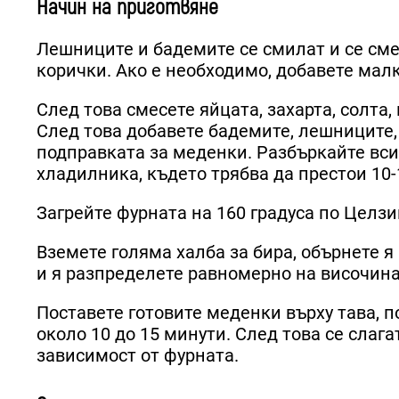
Начин на приготвяне
Лешниците и бадемите се смилат и се сме
корички. Ако е необходимо, добавете малк
След това смесете яйцата, захарта, солта,
След това добавете бадемите, лешниците,
подправката за меденки. Разбъркайте всич
хладилника, където трябва да престои 10-
Загрейте фурната на 160 градуса по Целзи
Вземете голяма халба за бира, обърнете я
и я разпределете равномерно на височина
Поставете готовите меденки върху тава, п
около 10 до 15 минути. След това се слага
зависимост от фурната.