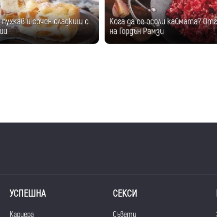
пухкав и сочен сладкиш с
Кога да се осоли каймата? От
ии
на Гордън Рамзи
УСПЕШНА
СЕКСИ
Кариера
Съвети