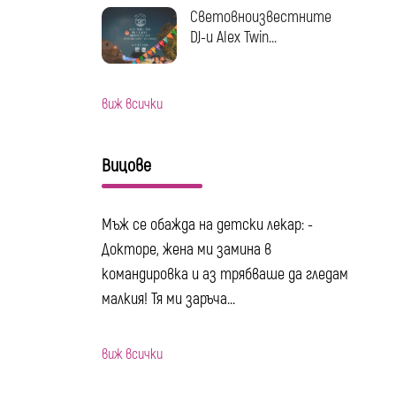
Световноизвестните
DJ-и Alex Twin...
виж всички
Вицове
Мъж се обажда на детски лекар: -
Докторе, жена ми замина в
командировка и аз трябваше да гледам
малкия! Тя ми заръча...
виж всички