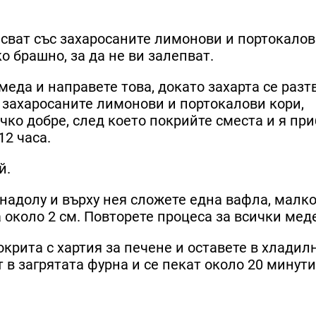
сват със захаросаните лимонови и портокало
о брашно, за да не ви залепват.
 меда и направете това, докато захарта се разт
 захаросаните лимонови и портокалови кори,
ко добре, след което покрийте сместа и я при
12 часа.
й.
 надолу и върху нея сложете една вафла, малк
 около 2 см. Повторете процеса за всички мед
окрита с хартия за печене и оставете в хладил
т в загрятата фурна и се пекат около 20 минути