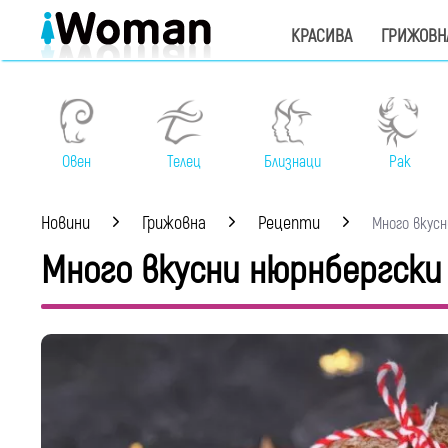
КРАСИВА
ГРИЖОВН
Овен
Телец
Близнаци
Рак
Новини
Грижовна
Рецепти
Много вкусни
Много вкусни нюрнбергски