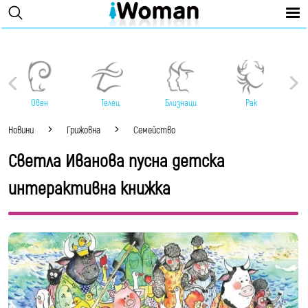
Овен
Телец
Близнаци
Рак
Новини
Грижовна
Семейство
Светла Иванова пусна детска
интерактивна книжка