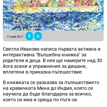
17 май 2017
Светла Иванова написа първата активна и
интерактивна "Вълшебна книжка" за
родители и деца. В нея ще намерите над 30
йога асани и упражнения за дишане,
вплетени в приказка-пътешествие.
В книжката се разказва за пътешествието
на кравичката Мина до Индия, която се
научила да бъде благодарна за всичко,
което си има и среща по пътя си.