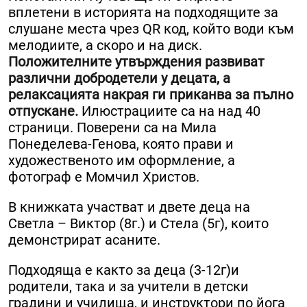
вплетени в историята на подходящите за
слушане места чрез QR код, който води към
мелодиите, а скоро и на диск.
Положителните утвърждения развиват
различни добродетели у децата, а
релаксацията накрая ги приканва за пълно
отпускане.
Илюстрациите са на над 40
страници. Поверени са на Мила
Понеделева-Генова, която прави и
художественото им оформление, а
фотограф е Момчил Христов.
В книжката участват и двете деца на
Светла – Виктор (8г.) и Стела (5г), които
демонстрират асаните.
Подходяща е както за деца (3-12г)и
родители, така и за учители в детски
градини и училища, и инструктори по йога