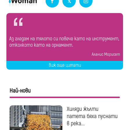
Аз гледам на тялото си повече като на инструмент,
отколкото като на орнамент.
Аланис Морисет
Виж още цитати
Най-нови
Хиляди жълти
патета бяха пуснати
в река...