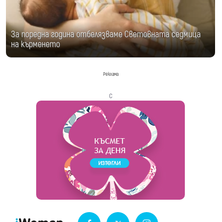
За поредна година отбелязваме Световната седмица
на кърменето
Реклама
с