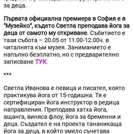
за деца.
Първата официална премиера в София е в
"Музейко“, където Светла преподава йога за
деца от самото му откриване
. Събитието е
тази събота – 20.05 от 11.00-12.00ч. в
читалнята към музея. Заниманието е
напълно безплатно, но с предварително
записване
ТУК
.
***
Светла Иванова е певица и писател, която
практикува йога от 15-годишна. Тя е
сертифициран йога инструктор в редица
направления. Преподава хатха йога,
ащанга, виняса флоу, йога за бременни и
деца. Създател е на проекта тананикаща
йога за деца, в който умело съчетава