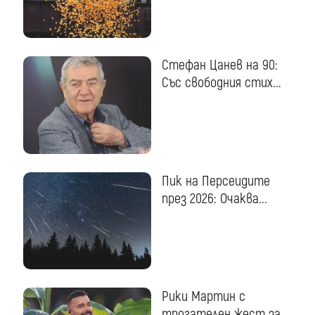
Стефан Цанев на 90:
Със свободния стих...
Пик на Персеидите
през 2026: Очаква...
Рики Мартин с
трогателен жест за