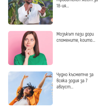
18-ия...
Мозъкът пази дори
спомените, които...
Чудно късметче за
всяка зодия за 7
август...