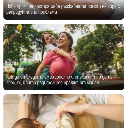
Нова промяна застрашава държавната помощ на хора с
репродуктивни проблеми
Как да отгледате емоционално интелигентно дете: 4
грешки, които родителите правят от любов