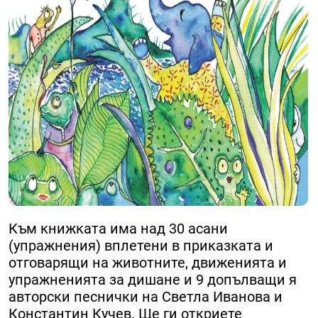
Към книжката има над 30 асани
(упражнения) вплетени в приказката и
отговарящи на животните, движенията и
упражненията за дишане и 9 допълващи я
авторски песнички на Светла Иванова и
Константин Кучев. Ще ги откриете