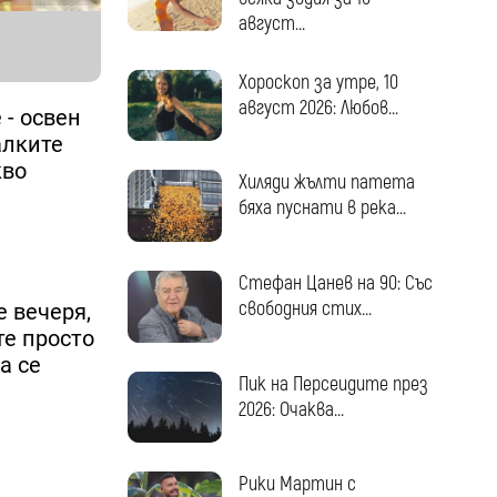
август...
Хороскоп за утре, 10
август 2026: Любов...
 - освен
алките
кво
Хиляди жълти патета
бяха пуснати в река...
Стефан Цанев на 90: Със
свободния стих...
 вечеря,
те просто
а се
Пик на Персеидите през
2026: Очаква...
Рики Мартин с