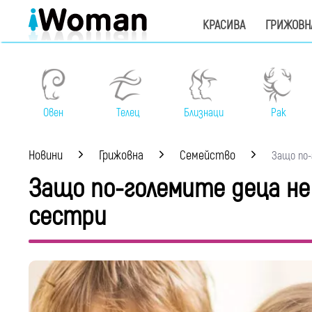
КРАСИВА
ГРИЖОВН
Овен
Телец
Близнаци
Рак
Новини
Грижовна
Семейство
Защо по-г
Защо по-големите деца не
сестри