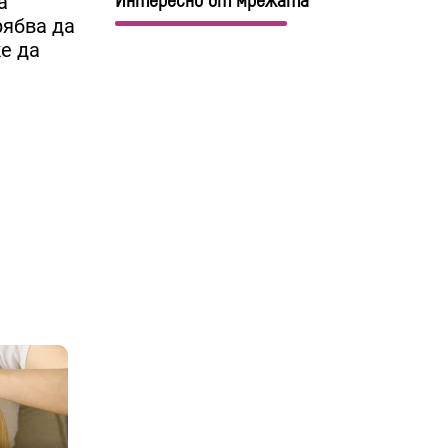
Интересно от мрежата
а
рябва да
е да