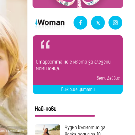
Старостта не е място за глезени
момиченца.
Бети Дейвис
Виж още цитати
Най-нови
Чудно късметче за
ка: iStock/Guliver
всяка зодия за 10