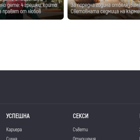
но дете: 4 грешки, които
За поредна година отбелязвам
 правят от любов
Световната седмица на кърм
УСПЕШНА
СЕКСИ
Кариера
Съвети
Силна
Отношения