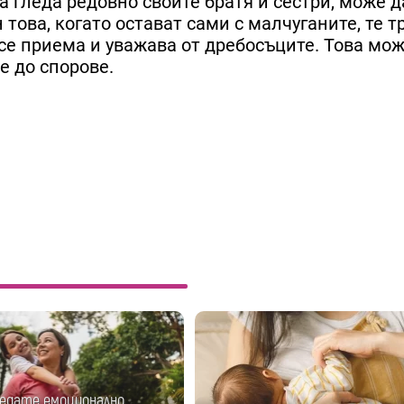
 гледа редовно своите братя и сестри, може д
това, когато остават сами с малчуганите, те т
 се приема и уважава от дребосъците. Това мож
е до спорове.
ледате емоционално