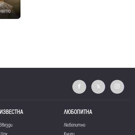
е
енето
ИЗВЕСТНА
ЛЮБОПИТНА
Звезди
Любопитно
Шоу
Книги