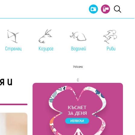
Стрелец
Козирог
Водолей
Риби
Реклама
я и
с