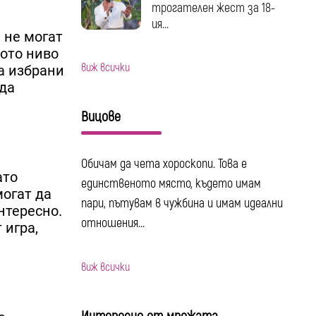
трогателен жест за 18-
ия...
 не могат
щото ниво
виж всички
са избрани
 да
Вицове
Обичам да чета хороскопи. Това е
ато
единственото място, където имам
могат да
пари, пътувам в чужбина и имам идеални
нтересно.
отношения...
 игра,
виж всички