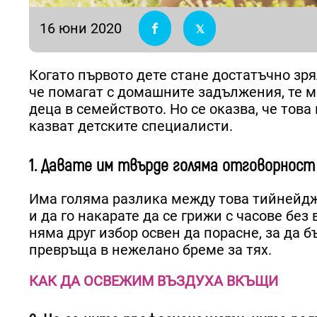
16 юни 2020
Когато първото дете стане достатъчно зря
че помагат с домашните задължения, те мо
деца в семейството. Но се оказва, че това
казват детските специалисти.
1. Давате им твърде голяма отговорност
Има голяма разлика между това тийнейджъ
и да го накарате да се грижи с часове бе
няма друг избор освен да порасне, за да б
превръща в нежелано бреме за тях.
КАК ДА ОСВЕЖИМ ВЪЗДУХА ВКЪЩИ