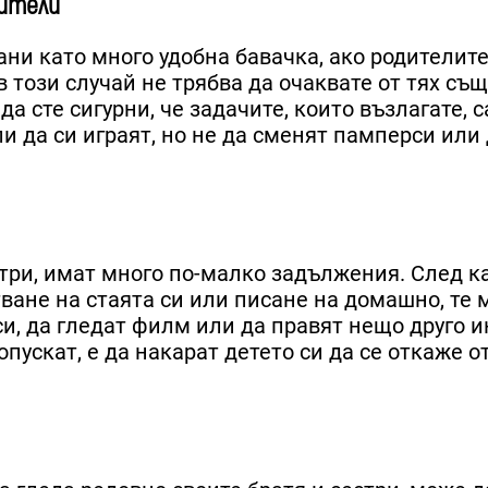
дители
ни като много удобна бавачка, ако родителите
 този случай не трябва да очаквате от тях съ
а сте сигурни, че задачите, които възлагате, 
и да си играят, но не да сменят памперси или
стри, имат много по-малко задължения. След к
ване на стаята си или писане на домашно, те 
си, да гледат филм или да правят нещо друго и
ускат, е да накарат детето си да се откаже от