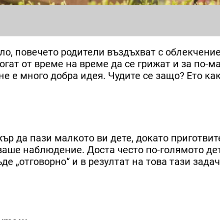
ло, повечето родители въздъхват с облекчение
гат от време на време да се грижат и за по-м
 не е много добра идея. Чудите се защо? Ето ка
р да пази малкото ви дете, докато приготвите
з ваше наблюдение. Доста често по-голямото де
ъде „отговорно“ и в резултат на това тази задач