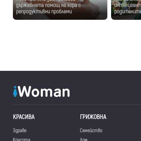
държавната помощ на хора с
интелигент
репродуктивни проблеми
родителите
КРАСИВА
ГРИЖОВНА
Здраве
Семейство
Красота
Дом