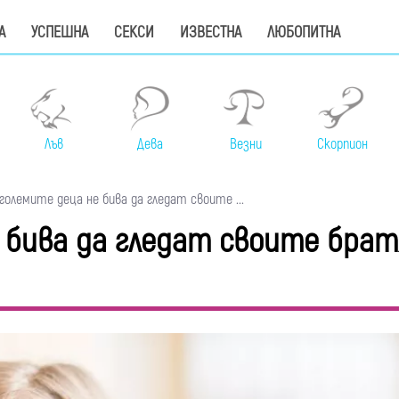
А
УСПЕШНА
СЕКСИ
ИЗВЕСТНА
ЛЮБОПИТНА
Лъв
Дева
Везни
Скорпион
олемите деца не бива да гледат своите ...
 бива да гледат своите брат