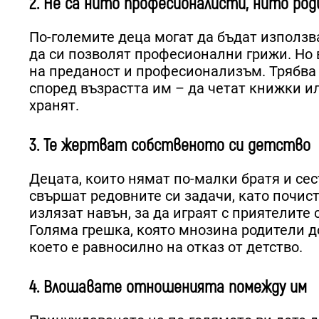
2. Не са нито професионалисти, нито ро
По-големите деца могат да бъдат използва
да си позволят професионални грижи. Но в
на преданост и професионализъм. Трябва д
според възрастта им – да четат книжки ил
хранят.
3. Те жертват собственото си детство
Децата, които нямат по-малки братя и се
свършат редовните си задачи, като почист
излязат навън, за да играят с приятелите 
Голяма грешка, която мнозина родители доп
което е равносилно на отказ от детство.
4. Влошавате отношенията помежду им