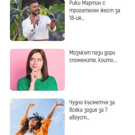
Рики Мартин с
трогателен жест за
18-ия...
Мозъкът пази дори
спомените, които...
Чудно късметче за
всяка зодия за 7
август...