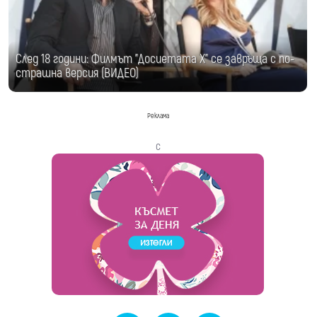
След 18 години: Филмът "Досиетата Х" се завръща с по-
страшна версия (ВИДЕО)
Реклама
с