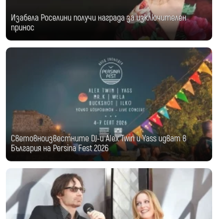
Изабела Роселини получи награда за изключителен
принос
Световноизвестните DJ-и Alex Twin и Yass идват в
България на Persina Fest 2026