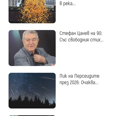
в река...
Стефан Цанев на 90:
Със свободния стих...
Пик на Персеидите
през 2026: Очаква...