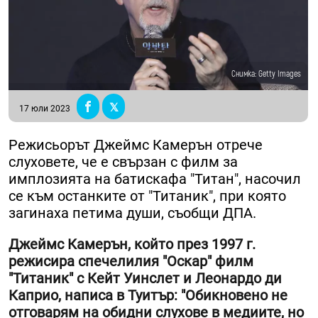
Снимка: Getty Images
17 юли 2023
Режисьорът Джеймс Камерън отрече
слуховете, че е свързан с филм за
имплозията на батискафа "Титан", насочил
се към останките от "Титаник", при която
загинаха петима души, съобщи ДПА.
Джеймс Камерън, който през 1997 г.
режисира спечелилия "Оскар" филм
"Титаник" с Кейт Уинслет и Леонардо ди
Каприо, написа в Туитър: "Обикновено не
отговарям на обидни слухове в медиите, но