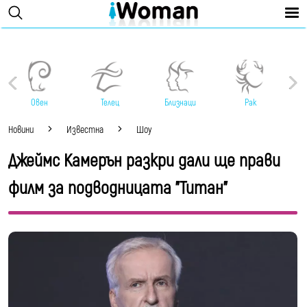
Овен
Телец
Близнаци
Рак
Новини
Известна
Шоу
Джеймс Камерън разкри дали ще прави
филм за подводницата "Титан"