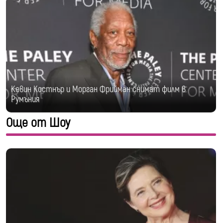
Кевин Костнър и Морган Фрийман снимат филм в
Румъния
Още от Шоу