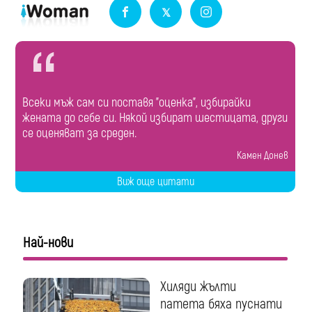
Всеки мъж сам си поставя "оценка", избирайки
жената до себе си. Някой избират шестицата, други
се оценяват за среден.
Камен Донев
Виж още цитати
Най-нови
Хиляди жълти
патета бяха пуснати