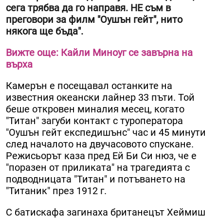
сега трябва да го направя. НЕ съм в
преговори за филм "Оушън гейт", нито
някога ще бъда".
Вижте още: Кайли Миноуг се завърна на
върха
Камерън е посещавал останките на
известния океански лайнер 33 пъти. Той
беше откровен миналия месец, когато
"Титан" загуби контакт с туроператора
"Оушън гейт експедишънс" час и 45 минути
след началото на двучасовото спускане.
Режисьорът каза пред Ей Би Си нюз, че е
"поразен от приликата" на трагедията с
подводницата "Титан" и потъването на
"Титаник" през 1912 г.
С батискафа загинаха британецът Хеймиш