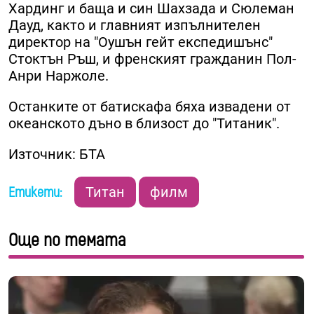
Хардинг и баща и син Шахзада и Сюлеман
Дауд, както и главният изпълнителен
директор на "Оушън гейт експедишънс"
Стоктън Ръш, и френският гражданин Пол-
Анри Наржоле.
Останките от батискафа бяха извадени от
океанското дъно в близост до "Титаник".
Източник: БТА
Етикети:
Титан
филм
Още по темата