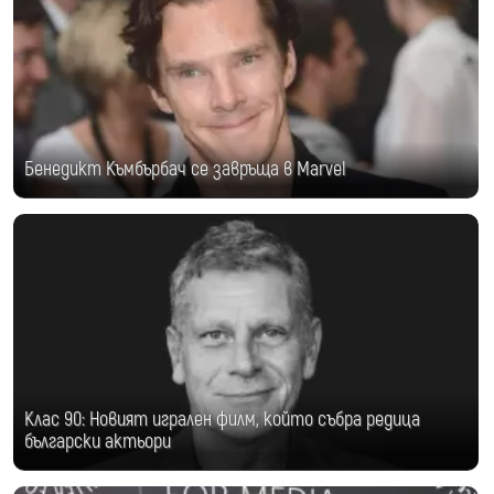
Бенедикт Къмбърбач се завръща в Marvel
Клас 90: Новият игрален филм, който събра редица
български актьори