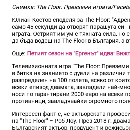
Снимка: The Floor: Превземи играта/Faceb
Юлиан Костов споделя за The Floor: "Адре
само 45 секунди да отворят парашута си - 
играта. Острият им ум е тяхната сила, но
да бъда водещ на The Floor в България, а 
Още:
Петият сезон на "Ергенът" идва: Ви
Телевизионната игра "The Floor: Превземи
в битка на знанието с дуели на различни 
разпределен на 100 полета, всяко от коит
всеки епизод двамата, завладели най-мно
носи по гарантирани 2000 евро на всеки 
противници, завладявайки огромното поле,
Интересен факт е, че актьорската профес
на "The Floor" – Роб Лоу. През 2018 г. двам
Българският актьор, продуцент и режись