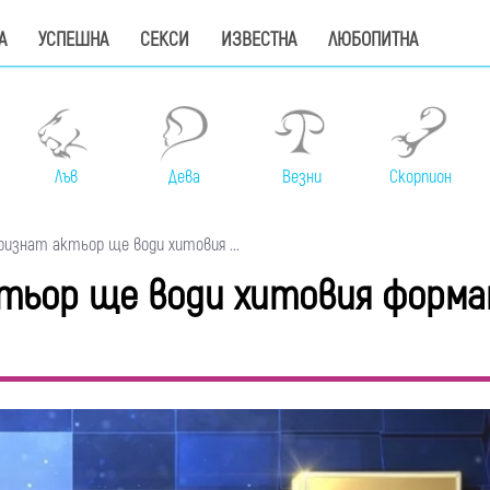
А
УСПЕШНА
СЕКСИ
ИЗВЕСТНА
ЛЮБОПИТНА
Лъв
Дева
Везни
Скорпион
изнат актьор ще води хитовия ...
тьор ще води хитовия форма