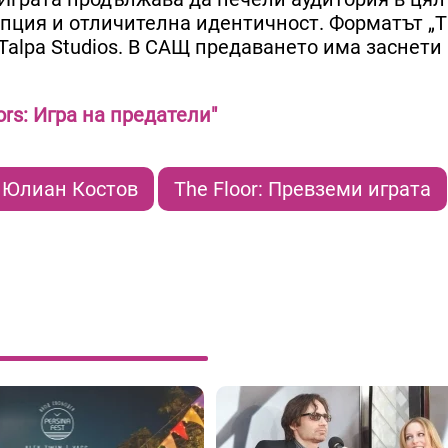
пция и отличителна идентичност. Форматът „Th
 Talpa Studios. В САЩ предаването има заснети
ors: Игра на предатели"
Юлиан Костов
The Floor: Превземи играта