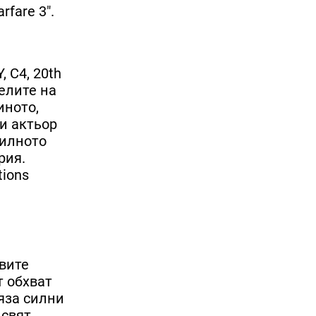
rfare 3".
 C4, 20th
телите на
иното,
и актьор
силното
рия.
tions
овите
т обхват
яза силни
свят,