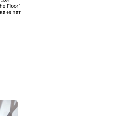
e Floor“
 вече пет