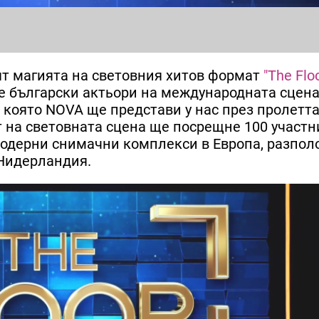
ят магията на световния хитов формат
"The Floo
е български актьори на международната сцен
 която NOVA ще представи у нас през пролетта
т на световната сцена ще посрещне 100 участн
модерни снимачни комплекси в Европа, разпол
Нидерландия.