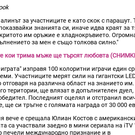
ook
налинът за участниците е като скок с парашут. 
показвайки знанията си, иначе идва краят за т
 скритото им оръжие е хладнокръвието. Огромна
вълнението за мен e също толкова силно."
жте кои трима мъже ще търсят любовта (СНИМК
 играта" изправя 100 колоритни играчи един с
теми. Участниците мерят сили на гигантски LED
о отговаря на различна област на знанието им.
го територии, ще влязат в допълнителен дуел,
победител. Последният оцелял и отстранил вси
 ще си тръгне с голямата награда от 30 000 ев
ия вече е срещала Юлиан Костов с американс
ата са участвали заедно в мини сериала на iTV "W
ор печели международно признание и в