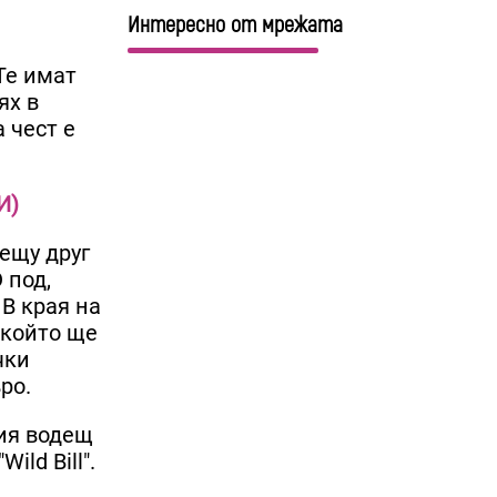
Интересно от мрежата
Те имат
ях в
 чест е
И)
рещу друг
 под,
 В края на
 който ще
чки
ро.
кия водещ
ild Bill".