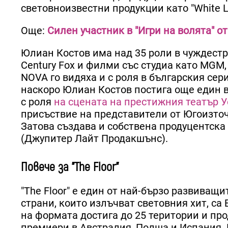
световноизвестни продукции като "White Lotu
Още:
Силен участник в "Игри на волята" 
Юлиан Костов има над 35 роли в чуждестран
Century Fox и филми със студиа като MGM, 
NOVA го видяха и с роля в българския сер
наскоро Юлиан Костов постига още един в
с роля
на сцената на престижния театър У
присъствие на представители от Югоизточ
Затова създава и собствена продуцентска 
(Джупитер Лайт Продакшънс).
Повече за "The Floor"
"The Floor" е един от най-бързо развиващ
страни, които излъчват световния хит, са 
на формата достига до 25 територии и пр
премиери в Австралия, Полша и Испания. 