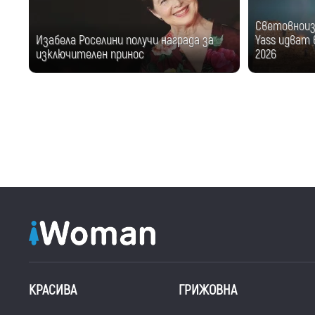
Световноизв
Изабела Роселини получи награда за
Yass идват в
изключителен принос
2026
КРАСИВА
ГРИЖОВНА