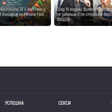
естните DJ-и Alex Twin и
След 18 години: Филмът "Досие
 България на Persina Fest
се завръща с по-страшна верс
(ВИДЕО)
УСПЕШНА
СЕКСИ