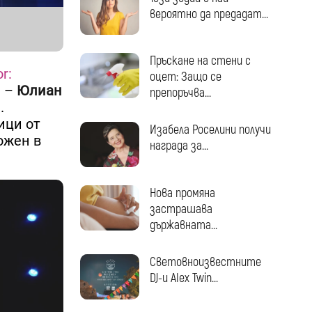
вероятно да предадат...
Пръскане на стени с
r:
оцет: Защо се
а –
Юлиан
препоръчва...
.
ици от
Изабела Роселини получи
ожен в
награда за...
Нова промяна
застрашава
държавната...
Световноизвестните
DJ-и Alex Twin...