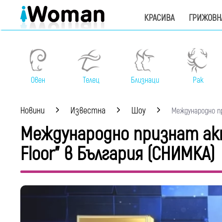
КРАСИВА
ГРИЖОВН
Овен
Телец
Близнаци
Рак
Новини
Известна
Шоу
Международно пр
Международно признат ак
Floor" в България (СНИМКА)