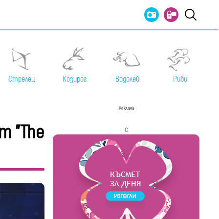
Стрелец
Козирог
Водолей
Риби
Реклама
т "The
с