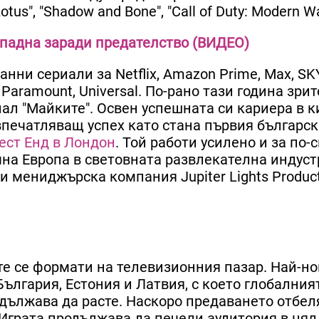
s", "Shadow and Bone", "Call of Duty: Modern Wa
отпадна заради предателство (ВИДЕО)
ни сериали за Netflix, Amazon Prime, Max, SKY,
Paramount, Universal. По-рано тази година зри
иал "Майките". Освен успешната си кариера в к
печатляващ успех като стана първия българск
ест Енд в Лондон
. Той работи усилено и за по-
на Европа в световната развлекателна индуст
и мениджърска компания Jupiter Lights Produc
ите се формати на телевизионния пазар. Най-н
България, Естония и Латвия, с което глобалния
одължава да расте. Наскоро предаването отбел
Играта продължава да печели аудитория в цял 