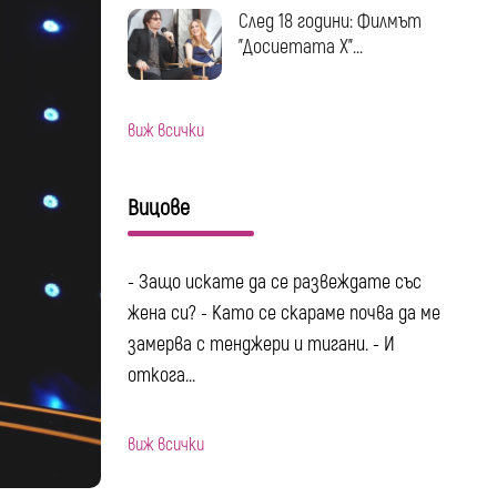
След 18 години: Филмът
"Досиетата Х"...
виж всички
Вицове
- Защо искате да се развеждате със
жена си? - Като се скараме почва да ме
замерва с тенджери и тигани. - И
откога...
виж всички