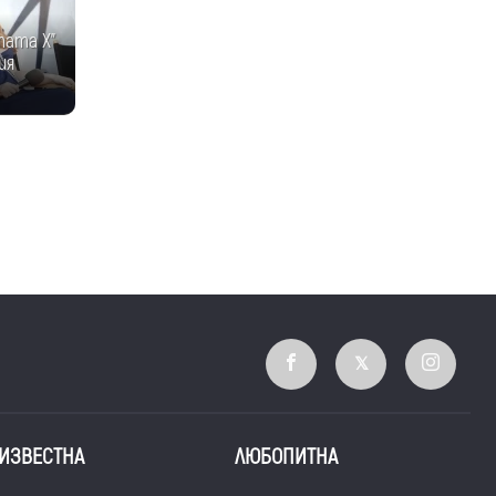
тата Х"
ия
ИЗВЕСТНА
ЛЮБОПИТНА