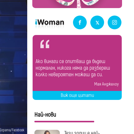
Ако винаги се опитваш да бъдеш
нормален, никога няма да разбереш
колко невероятен можеш да си.
Мая Анджелоу
Виж още цитати
Най-нови
и играта/Facebook
Тези зодии е най-