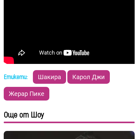
Етикети:
Шакира
Карол Джи
Жерар Пике
Още от Шоу