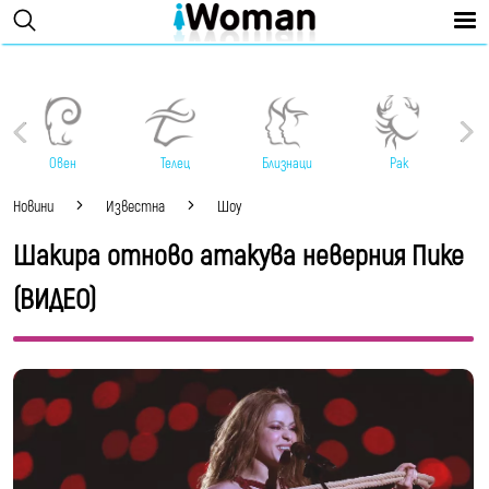
Овен
Телец
Близнаци
Рак
Новини
Известна
Шоу
Шакира отново атакува неверния Пике
(ВИДЕО)