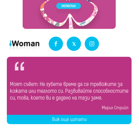
Моят съвет: Не губете време да се тревожите за
кожата или теглото си. Развивайте способностите
си, това, което ви е дадено на тази земя.
Мерил Стрийп
Виж още цитати