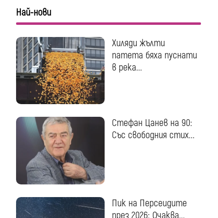
Най-нови
Хиляди жълти
патета бяха пуснати
в река...
Стефан Цанев на 90:
Със свободния стих...
Пик на Персеидите
през 2026: Очаква...