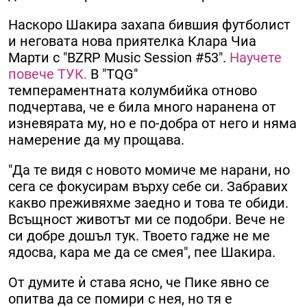
Наскоро Шакира захапа бившия футболист
и неговата нова приятелка Клара Чиа
Марти с "BZRP Music Session #53".
Научете
повече ТУК.
В "TQG"
темпераментната колумбийка отново
подчертава, че е била много наранена от
изневярата му, но е по-добра от него и няма
намерение да му прощава.
"Да те видя с новото момиче ме нарани, но
сега се фокусирам върху себе си. Забравих
какво преживяхме заедно и това те обиди.
Всъщност животът ми се подобри. Вече не
си добре дошъл тук. Твоето гадже не ме
ядосва, кара ме да се смея", пее Шакира.
От думите ѝ става ясно, че Пике явно се
опитва да се помири с нея, но тя е