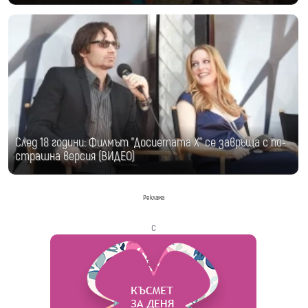
След 18 години: Филмът "Досиетата Х" се завръща с по-
страшна версия (ВИДЕО)
Реклама
с