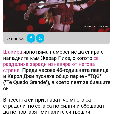
Снимка: Getty Images
25 фев 2023
Шакира
явно няма намерение да спира с
нападките към Жерар Пике, с когото
се
разделиха заради изневяра от негова
страна
.
Преди часове 46-годишната певица
и Карол Джи пуснаха общо парче - "TQG"
("Te Quedo Grande"), в което пеят за бившите
си.
В песента си признават, че много са
страдали, но сега са по-силни и обещават
да не повтарят миналите си грешки.