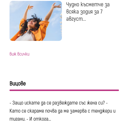
Чудно късметче за
всяка зодия за 7
август...
виж всички
Вицове
- Защо искате да се развеждате със жена си? -
Като се скараме почва да ме замерва с тенджери и
тигани. - И откога...