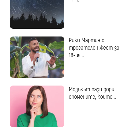
Рики Мартин с
трогателен жест за
18-ия...
Мозъкът пази дори
спомените, които...