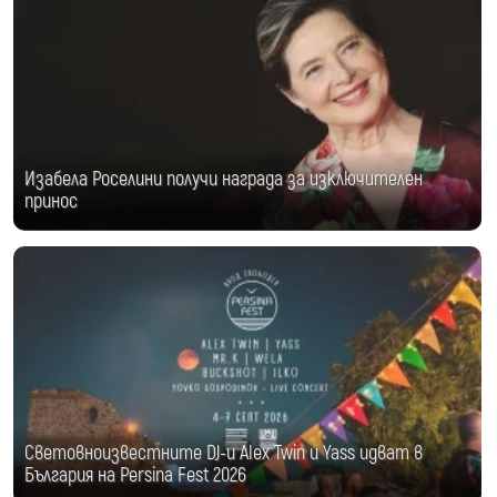
Изабела Роселини получи награда за изключителен
принос
Световноизвестните DJ-и Alex Twin и Yass идват в
България на Persina Fest 2026