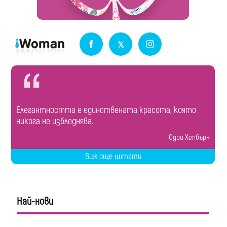
Елегантността е единствената красота, която
никога не избледнява.
Одри Хепбърн
Виж още цитати
Най-нови