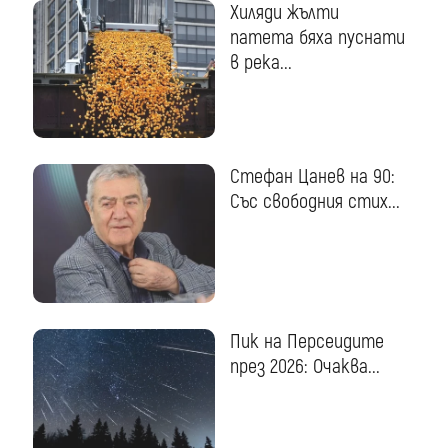
Хиляди жълти
патета бяха пуснати
в река...
Стефан Цанев на 90:
Със свободния стих...
Пик на Персеидите
през 2026: Очаква...