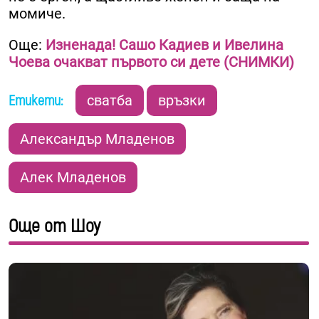
момиче.
Още:
Изненада! Сашо Кадиев и Ивелина
Чоева очакват първото си дете (СНИМКИ)
Етикети:
сватба
връзки
Александър Младенов
Алек Младенов
Още от Шоу