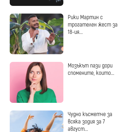
Рики Мартин с
трогателен жест за
18-ия...
Мозъкът пази дори
спомените, които...
Чудно късметче за
всяка зодия за 7
август...