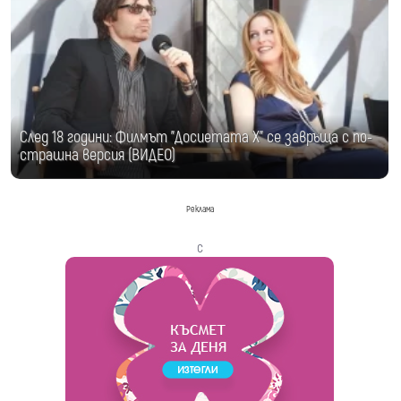
След 18 години: Филмът "Досиетата Х" се завръща с по-
страшна версия (ВИДЕО)
Реклама
с