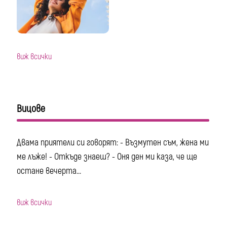
виж всички
Вицове
Двама приятели си говорят: - Възмутен съм, жена ми
ме лъже! - Откъде знаеш? - Оня ден ми каза, че ще
остане вечерта...
виж всички