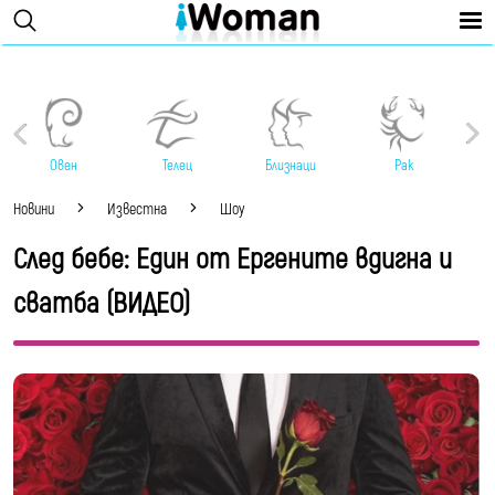
Овен
Телец
Близнаци
Рак
Новини
Известна
Шоу
След бебе: Един от Ергените вдигна и
сватба (ВИДЕО)