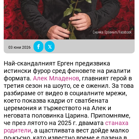
Снимка: Ергенът/Facebook
03 юни 2026
Най-скандалният Ерген предизвика
истински фурор сред феновете на риалити
формата.
Алек Младенов
, главният герой в
третия сезон на шоуто, се е оженил. За това
разбираме от видео в социалните мрежи,
което показва кадри от сватбената
церемония и тържеството на Алек и
неговата половинка Царина. Припомняме,
че през лятото на 2025 г. двамата
станаха
родители
, а щастливата вест дойде малко
по-късно, като известно време е пазена в