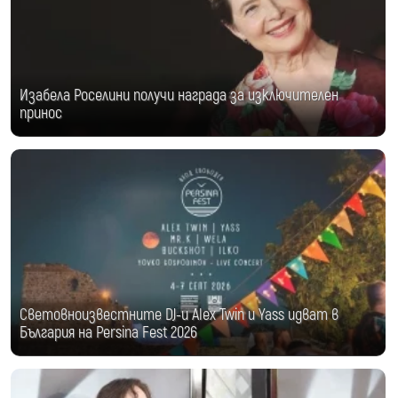
Изабела Роселини получи награда за изключителен
принос
Световноизвестните DJ-и Alex Twin и Yass идват в
България на Persina Fest 2026