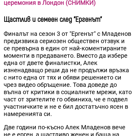
церемония в Лондон (СНИМКИ)
Щастлив и семеен след "Ергенът"
Финалът на сезон 3 от "Ергенът" с Младенов
предизвика сериозен обществен отзвук и
се превърна в един от най-коментираните
моменти в предаването. Вместо да избере
една от двете финалистки, Алек
изненадващо реши да не продължи връзка
с нито една от тях и обяви решението си
чрез видео обръщение. Това доведе до
вълна от критики в социалните мрежи, като
част от зрителите го обвиниха, че е подвел
участничките и не е бил достатъчно ясен в
намеренията си.
Две години по-късно Алек Младенов вече
не е ерген, а щастливо женен и баща на