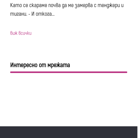
Като се скараме почва да ме замерва с тенджери и
тигани. - И откога...
виж всички
Интересно от мрежата