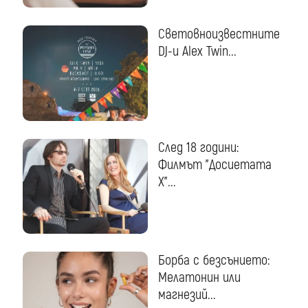
Световноизвестните
DJ-и Alex Twin...
След 18 години:
Филмът "Досиетата
Х"...
Борба с безсънието:
Мелатонин или
магнезий...