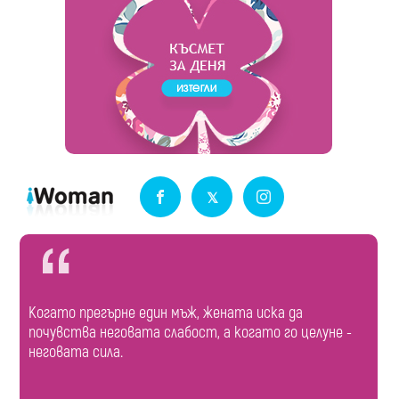
Когато прегърне един мъж, жената иска да
почувства неговата слабост, а когато го целуне -
неговата сила.