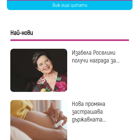
Виж още цитати
Най-нови
Изабела Роселини
получи награда за...
Нова промяна
застрашава
държавната...