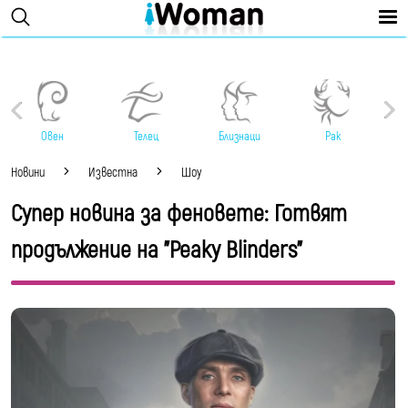
Овен
Телец
Близнаци
Рак
Новини
Известна
Шоу
Супер новина за феновете: Готвят
продължение на "Peaky Blinders"