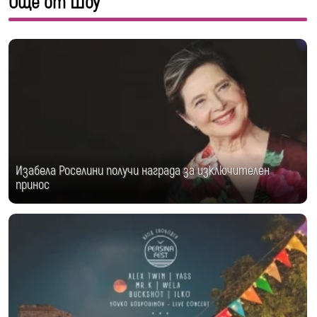
Още от Шоу
Изабела Роселини получи награда за изключителен
принос