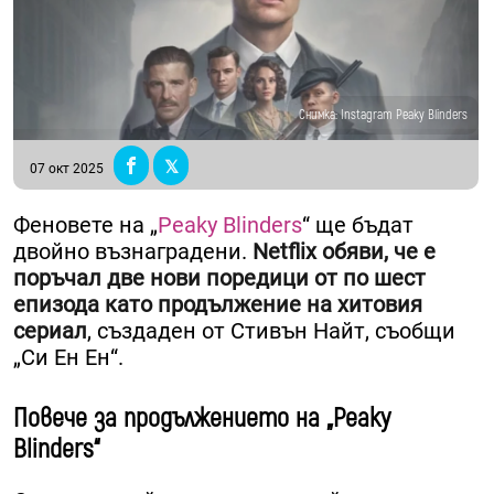
Снимка: Instagram Peaky Blinders
07 окт 2025
Феновете на „
Peaky Blinders
“ ще бъдат
двойно възнаградени.
Netflix обяви, че е
поръчал две нови поредици от по шест
епизода като продължение на хитовия
сериал
, създаден от Стивън Найт, съобщи
„Си Ен Ен“.
Повече за продължението на „Peaky
Blinders“