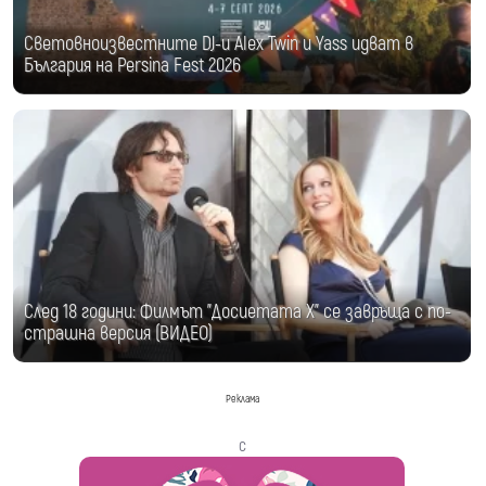
Световноизвестните DJ-и Alex Twin и Yass идват в
България на Persina Fest 2026
След 18 години: Филмът "Досиетата Х" се завръща с по-
страшна версия (ВИДЕО)
Реклама
с