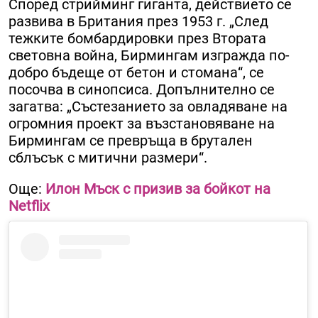
Според стрийминг гиганта, действието се
развива в Британия през 1953 г. „След
тежките бомбардировки през Втората
световна война, Бирмингам изгражда по-
добро бъдеще от бетон и стомана“, се
посочва в синопсиса. Допълнително се
загатва: „Състезанието за овладяване на
огромния проект за възстановяване на
Бирмингам се превръща в брутален
сблъсък с митични размери“.
Още:
Илон Мъск с призив за бойкот на
Netflix