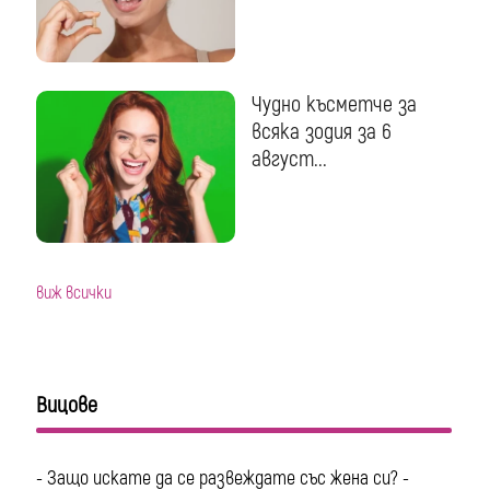
Чудно късметче за
всяка зодия за 6
август...
виж всички
Вицове
- Защо искате да се развеждате със жена си? -