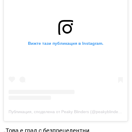
Вижте тази публикация в Instagram.
Публикация, споделена от Peaky Blinders (@peakyblindersofficial)
„Това е град с безпрецедентни