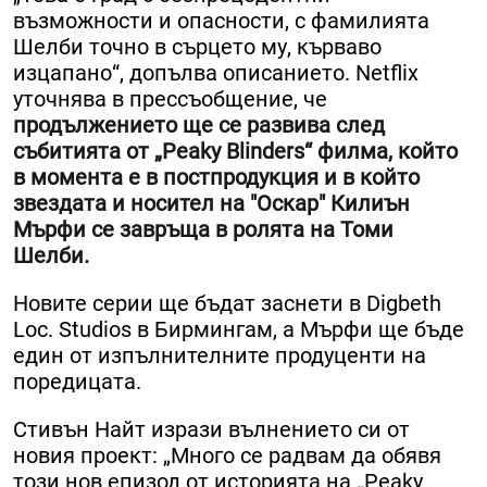
възможности и опасности, с фамилията
Шелби точно в сърцето му, кърваво
изцапано“, допълва описанието. Netflix
уточнява в прессъобщение, че
продължението ще се развива след
събитията от „Peaky Blinders“ филма, който
в момента е в постпродукция и в който
звездата и носител на "Оскар" Килиън
Мърфи се завръща в ролята на Томи
Шелби.
Новите серии ще бъдат заснети в Digbeth
Loc. Studios в Бирмингам, а Мърфи ще бъде
един от изпълнителните продуценти на
поредицата.
Стивън Найт изрази вълнението си от
новия проект: „Много се радвам да обявя
този нов епизод от историята на „Peaky