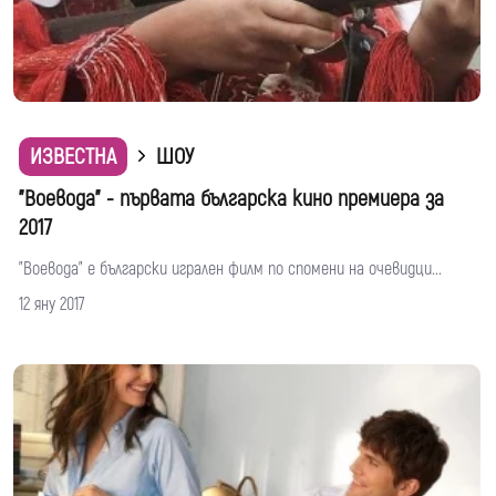
ИЗВЕСТНА
ШОУ
"Воевода" - първата българска кино премиера за
2017
"Воевода" е български игрален филм по спомени на очевидци...
12 яну 2017