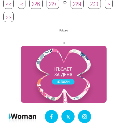
<<
<
226
227
229
230
>
228
>>
Реклама
с