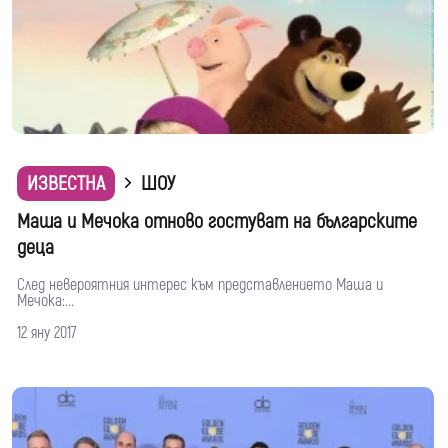
ИЗВЕСТНА
ШОУ
Mаша и Мечока отново гостуват на българските
деца
След невероятния интерес към представлението Маша и
Мечока:...
12 яну 2017