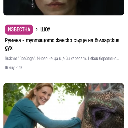
ИЗВЕСТНА
ШОУ
Румена - туптящото женско сърце на българския
дух
Вижте "Воевода". Много неща ще ви харесат. Някои вероятно...
16 яну 2017