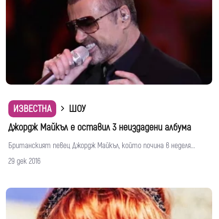
ИЗВЕСТНА
ШОУ
Джордж Майкъл е оставил 3 неиздадени албума
Британският певец Джордж Майкъл, който почина в неделя...
29 дек 2016