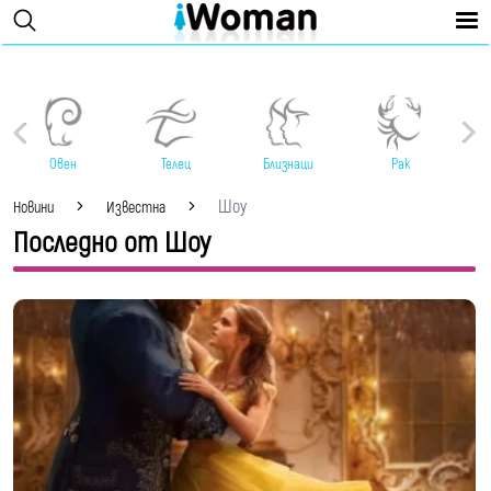
Овен
Телец
Близнаци
Рак
Шоу
Новини
Известна
Последно от Шоу