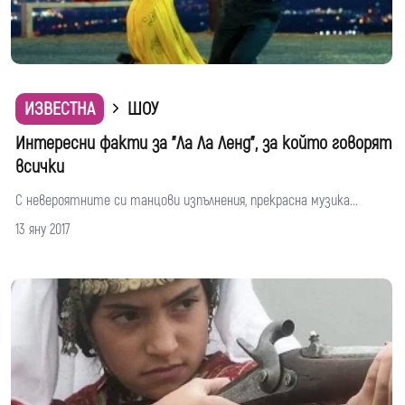
ИЗВЕСТНА
ШОУ
Интересни факти за "Ла Ла Ленд", за който говорят
всички
С невероятните си танцови изпълнения, прекрасна музика...
13 яну 2017