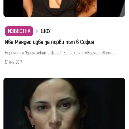
ИЗВЕСТНА
ШОУ
Иве Мендес идва за първи път в София
Наричат я "Бразилската Шаде", въпреки че творчеството...
17 яну 2017