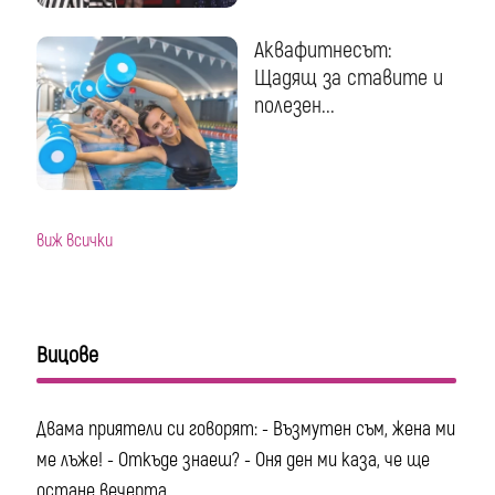
Аквафитнесът:
Щадящ за ставите и
полезен...
виж всички
Вицове
Двама приятели си говорят: - Възмутен съм, жена ми
ме лъже! - Откъде знаеш? - Оня ден ми каза, че ще
остане вечерта...