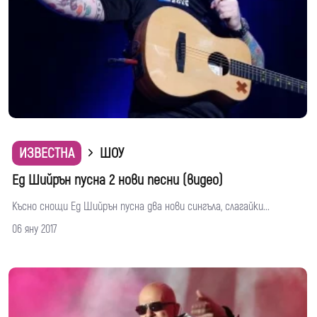
ИЗВЕСТНА
ШОУ
Ед Шийрън пусна 2 нови песни (видео)
Късно снощи Ед Шийрън пусна два нови сингъла, слагайки...
06 яну 2017