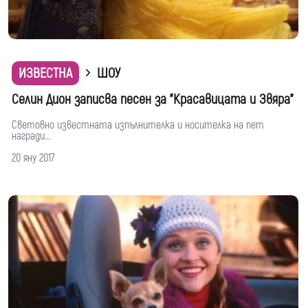
ИЗВЕСТНА
ШОУ
Селин Дион записва песен за "Красавицата и Звяра"
Световно известната изпълнителка и носителка на пет
награди...
20 яну 2017