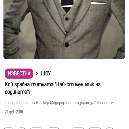
ИЗВЕСТНА
ШОУ
Кой грабна титлата "Най-стилен мъж на
годината"?
Тенис легендата Роджър Федерер беше избран за "Най-стилен...
21 дек 2016