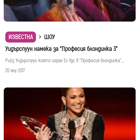
ИЗВЕСТНА
ШОУ
Уидърспуун намека за "Професия блондинка 3"
Рийз Уидърспуун, която играе Ел Удс в "Професия блондинка",...
20 яну 2017