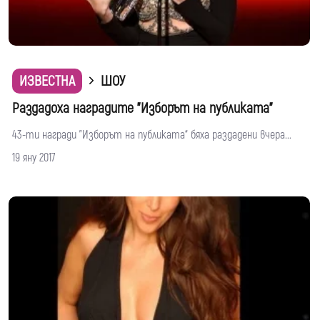
ИЗВЕСТНА
ШОУ
Раздадоха наградите "Изборът на публиката"
43-ти награди "Изборът на публиката“ бяха раздадени вчера...
19 яну 2017