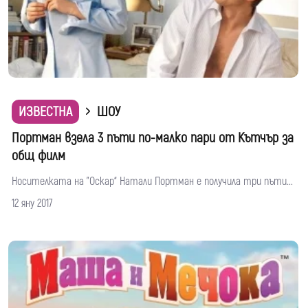
ИЗВЕСТНА
ШОУ
Портман взела 3 пъти по-малко пари от Кътчър за
общ филм
Носителката на "Оскар“ Натали Портман е получила три пъти...
12 яну 2017