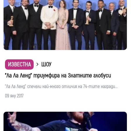
ИЗВЕСТНА
ШОУ
"Ла Ла Ленд" триумфира на Златните глобуси
"Ла Ла Ленд" спечели най-много отличия на 74-тите награди...
09 яну 2017