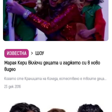
ИЗВЕСТНА
ШОУ
Марая Кери включи децата и гаджето си в ново
видео
Когато сте Кралицата на Коледа, естествено е твоите деца...
23 дек 2016