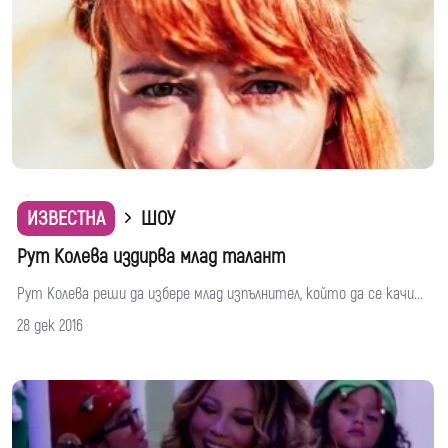
ИЗВЕСТНА
ШОУ
Рут Колева издирва млад талант
Рут Колева реши да избере млад изпълнител, който да се качи...
28 дек 2016