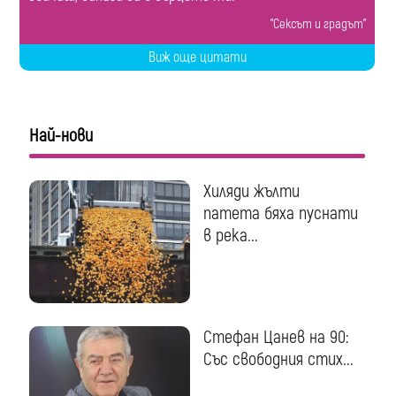
"Сексът и градът"
Виж още цитати
Най-нови
Хиляди жълти
патета бяха пуснати
в река...
Стефан Цанев на 90:
Със свободния стих...