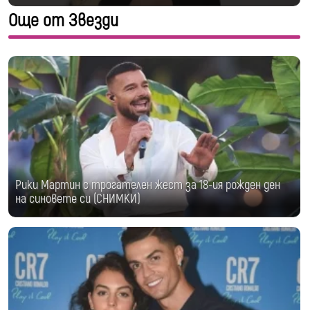
Още от Звезди
Рики Мартин с трогателен жест за 18-ия рожден ден
на синовете си (СНИМКИ)