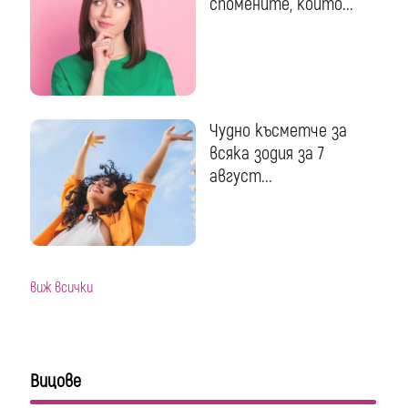
спомените, които...
Чудно късметче за
всяка зодия за 7
август...
виж всички
Вицове