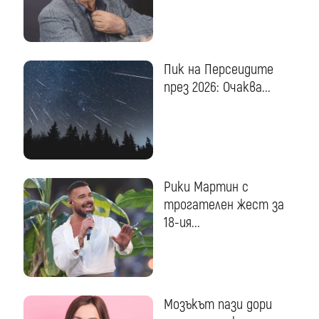
Пик на Персеидите
през 2026: Очаква...
Рики Мартин с
трогателен жест за
18-ия...
Мозъкът пази дори