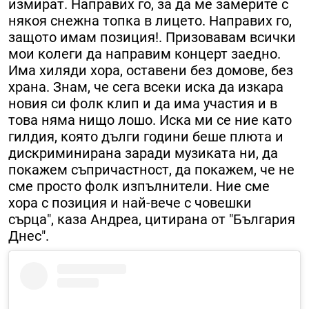
измират. Направих го, за да ме замерите с
някоя снежна топка в лицето. Направих го,
защото имам позиция!. Призовавам всички
мои колеги да направим концерт заедно.
Има хиляди хора, оставени без домове, без
храна. Знам, че сега всеки иска да изкара
новия си фолк клип и да има участия и в
това няма нищо лошо. Иска ми се ние като
гилдия, която дълги години беше плюта и
дискриминирана заради музиката ни, да
покажем съпричастност, да покажем, че не
сме просто фолк изпълнители. Ние сме
хора с позиция и най-вече с човешки
сърца", каза Андреа, цитирана от "България
Днес".