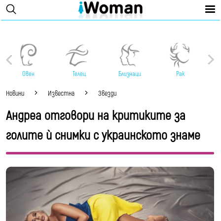
Овен
Телец
Близнаци
Рак
Новини
Известна
Звезди
Андреа отговори на критиките за
голите ѝ снимки с украинското знаме