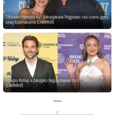
"Обичам тялото си": Джорджина Родригес със силни думи
след критиките (СНИМКИ)
Брадли Купър и Джиджи Хадид тайно са се оженили?
(СНИМКИ)
Реклама
с