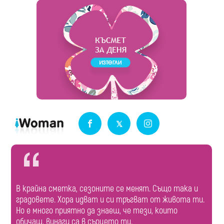
В крайна сметка, сезоните се менят. Също така и
градовете. Хора идват и си тръгват от живота ти.
Но е много приятно да знаеш, че тези, които
обичаш, винаги са в сърцето ти.