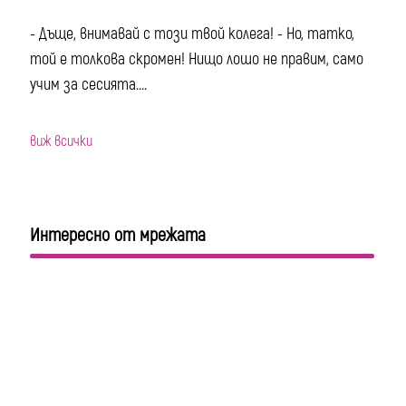
- Дъще, внимавай с този твой колега! - Но, татко,
той е толкова скромен! Нищо лошо не правим, само
учим за сесията....
виж всички
Интересно от мрежата