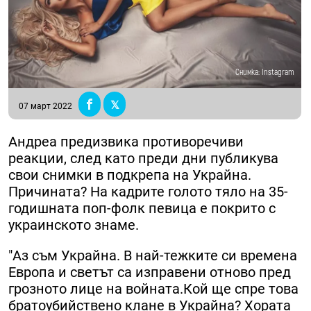
Снимка: Instagram
07 март 2022
Андреа предизвика противоречиви
реакции, след като преди дни публикува
свои снимки в подкрепа на Украйна.
Причината? На кадрите голото тяло на 35-
годишната поп-фолк певица е покрито с
украинското знаме.
"Аз съм Украйна. В най-тежките си времена
Европа и светът са изправени отново пред
грозното лице на войната.Кой ще спре това
братоубийствено клане в Украйна? Хората