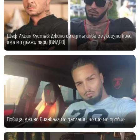
Шеф Илиан Кустев: Джино се изтъпанва с луксозни коли,
ама ми дължи пари (ВИДЕО)
Певица: Джино Бианкала ме заплаши, че ще ме пребие