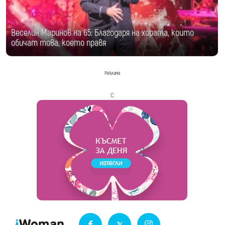
Веселин Маринов на 65: Благодаря на хората, които
обичат това, което правя
Реклама
с