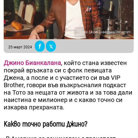
Снимка: Джино Бианкалана/Instagram
25 март 2024
Джино Бианкалана
, който стана известен
покрай връзката си с фолк певицата
Джена, а после и с участието си във VIP
Brother, говори във възкръсналия подкаст
на Тото за нещата от живота и за това дали
наистина е милионер и с какво точно си
изкарва прехраната.
Какво точно работи Джино?