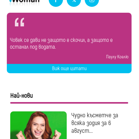
Човек се дави не защото е скочил, а защото е
останал под водата.
Паулу Коелю
Виж още цитати
Най-нови
Чудно късметче за
всяка зодия за 6
август...