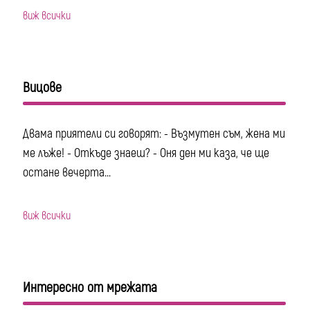
виж всички
Вицове
Двама приятели си говорят: - Възмутен съм, жена ми
ме лъже! - Откъде знаеш? - Оня ден ми каза, че ще
остане вечерта...
виж всички
Интересно от мрежата