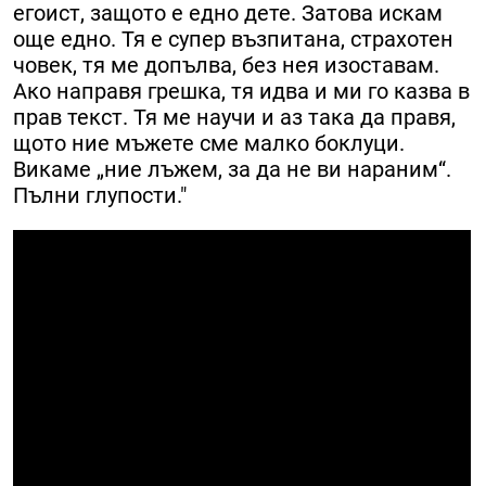
егоист, защото е едно дете. Затова искам
още едно. Тя е супер възпитана, страхотен
човек, тя ме допълва, без нея изоставам.
Ако направя грешка, тя идва и ми го казва в
прав текст. Тя ме научи и аз така да правя,
щото ние мъжете сме малко боклуци.
Викаме „ние лъжем, за да не ви нараним“.
Пълни глупости."