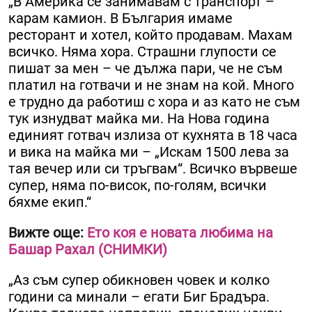
„В Америка се занимавам с транспорт –
карам камион. В България имаме
ресторант и хотел, който продавам. Махам
всичко. Няма хора. Страшни глупости се
пишат за мен – че дължа пари, че не съм
платил на готвачи и не знам на кой. Много
е трудно да работиш с хора и аз като не съм
тук изнудват майка ми. На Нова година
единият готвач излиза от кухнята в 18 часа
и вика на майка ми – „Искам 1500 лева за
тая вечер или си тръгвам“. Всичко вървеше
супер, няма по-висок, по-голям, всички
бяхме екип.“
Вижте още:
Ето коя е новата любима на
Башар Рахал (СНИМКИ)
„Аз съм супер обикновен човек и колко
години са минали – егати Биг Брадъра.