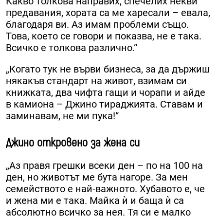
Какво толкова направих, спечелих некви
предавания, хората са ме харесали – евала,
благодаря ви. Аз имам проблеми също.
Това, което се говори и показва, не е така.
Всичко е толкова различно.“
„Когато тук не върви бизнеса, за да държиш
някакъв стандарт на живот, взимам си
книжката, два чифта гащи и чорапи и айде
в камиона – Джино тираджията. Ставам и
заминавам, не ми пука!“
Джино откровено за жена си
„Аз правя грешки всеки ден – по на 100 на
ден, но животът ме бута нагоре. За мен
семейството е най-важното. Хубавото е, че
и жена ми е така. Майка ѝ и баща ѝ са
абсолютно всичко за нея. Тя си е малко