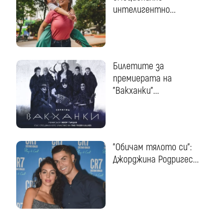
интелигентно...
Билетите за
премиерата на
"Вакханки"...
"Обичам тялото си":
Джорджина Родригес...