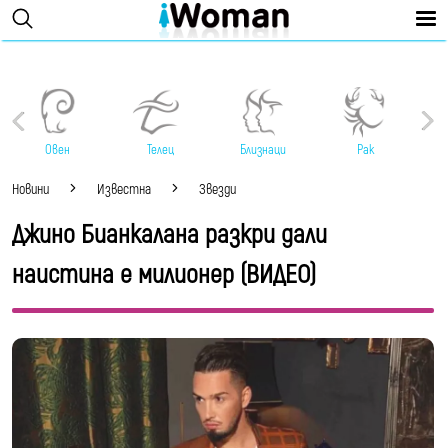
Овен
Телец
Близнаци
Рак
Новини
Известна
Звезди
Джино Бианкалана разкри дали
наистина е милионер (ВИДЕО)