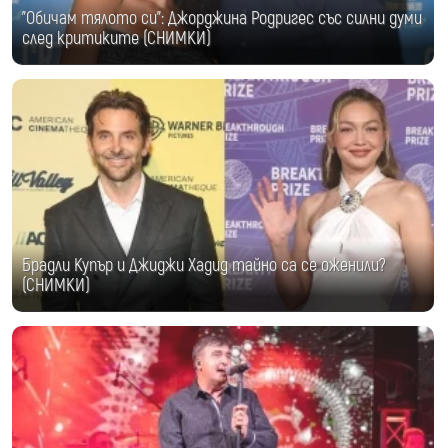
"Обичам тялото си": Джорджина Родригес със силни думи
след критиките (СНИМКИ)
Брадли Купър и Джиджи Хадид тайно са се оженили?
(СНИМКИ)