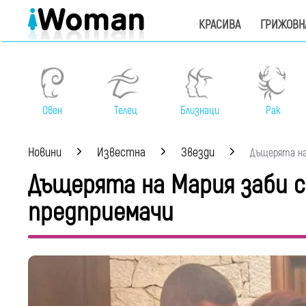
КРАСИВА
ГРИЖОВН
Овен
Телец
Близнаци
Рак
Новини
Известна
Звезди
Дъщерята на 
Дъщерята на Мария заби 
предприемачи