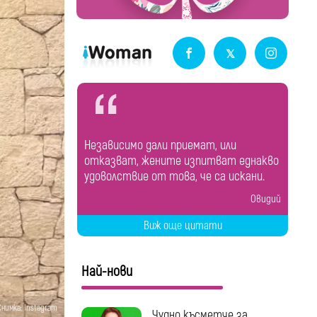
Независимо дали приемат, или
отказват, жените изпитват еднакво
удоволствие от това, че са искани.
Овидий
Виж още цитати
Най-нови
Снимка: Instagram
Чудно късметче за