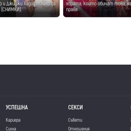
р и Джиджи Хадид тайно са
хората, които обичат това, 
? (СНИМКИ)
правя
УСПЕШНА
СЕКСИ
Кариера
Съвети
Силна
Отношения