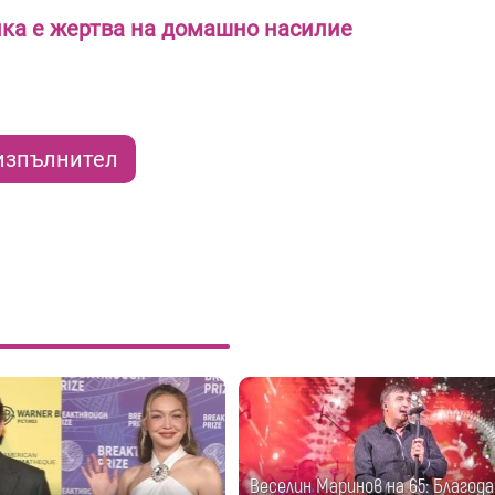
ка е жертва на домашно насилие
изпълнител
Веселин Маринов на 65: Благода