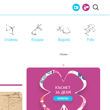
Стрелец
Козирог
Водолей
Риби
Реклама
с