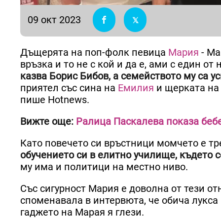
09 окт 2023
Дъщерята на поп-фолк певица
Мария
- Ма
връзка и то не с кой и да е, ами с един 
казва Борис Бибов, а семейството му са 
приятел със сина на
Емилия
и щерката на
пише Hotnews.
Вижте още:
Ралица Паскалева показа беб
Като повечето си връстници момчето е тр
обучението си в елитно училище, където 
му има и политици на местно ниво.
Със сигурност Мария е доволна от тези о
споменавала в интервюта, че обича лукса и
гаджето на Марая я глези.