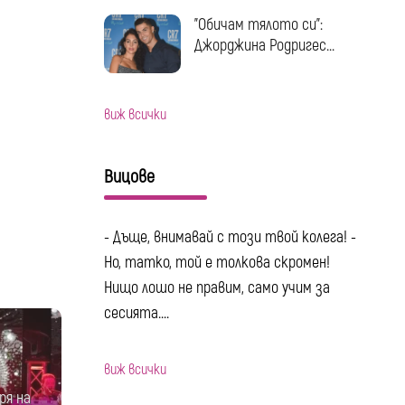
"Обичам тялото си":
Джорджина Родригес...
виж всички
Вицове
- Дъще, внимавай с този твой колега! -
Но, татко, той е толкова скромен!
Нищо лошо не правим, само учим за
сесията....
виж всички
ря на