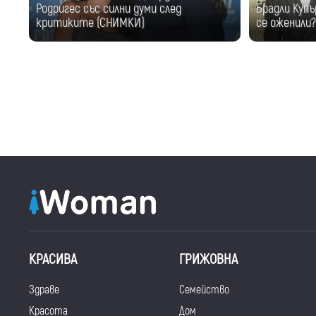
Родригес със силни думи след
Брадли Купъ
критиките (СНИМКИ)
се оженили
КРАСИВА
ГРИЖОВНА
Здраве
Семейство
Красота
Дом