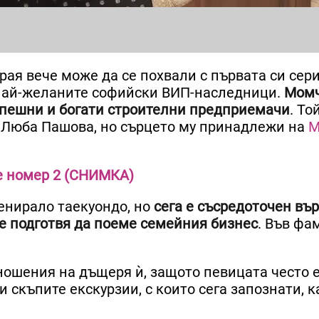
рая вече може да се похвали с първата си сер
от най-желаните софийски ВИП-наследници.
Момч
успешни и богати строителни предприемачи
. То
 Люба Пашова, но сърцето му принадлежи на
М
е номер 2 (СНИМКА)
енирало таекуондо, но
сега е съсредоточен вър
се подготвя да поеме семейния бизнес
. Във фа
тношения на дъщеря ѝ, защото певицата често 
 скъпите екскурзии, с които сега запознати, к