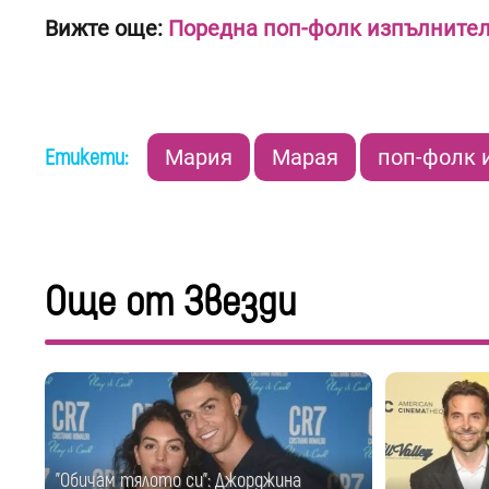
Вижте още:
Поредна поп-фолк изпълнител
Етикети:
Мария
Марая
поп-фолк 
Още от Звезди
"Обичам тялото си": Джорджина