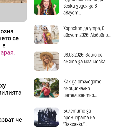
всяка зодия за 6
август...
Хороскоп за утре, 6
иозна
август 2026: Любовно...
ето се
й е
арая,
08.08.2026: Защо се
смята за магическа...
Как да отгледате
ху
емоционално
милията
интелигентно...
Билетите за
е
премиерата на
азват че
"Вакханки"...