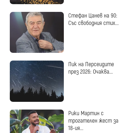
Стефан Цанев на 90:
Със свободния стих...
Пик на Персеидите
през 2026: Очаква...
Рики Мартин с
трогателен жест за
18-ия...