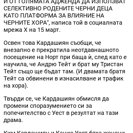
И ОТ ГОЛЯМАТА АДЖЕНДА ДА ИЗПОЛЗВАТ
СЕЛЕКТИВНО РОДЕНИТЕ ЧЕРНИ ДЕЦА
КАТО ПЛАТФОРМА ЗА ВЛИЯНИЕ НА
ЧЕРНИТЕ ХОРА", написа той в социалната
мрежа X на 15 март.
Освен това Кардашиян съобщи, че
внезапно е прекратила неотдавнашното
посещение на Норт при баща ѝ, след като е
научила, че Андрю Тейт и брат му Тристан
Тейт също ще бъдат там. (И двамата братя
Тейт са обвинени в изнасилване и трафик
на хора).
Твърди се, че Кардашиян обмисля да
промени споразумението си за
попечителство с Уест в резултат на тази
драма.