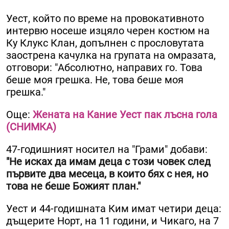
Уест, който по време на провокативното
интервю носеше изцяло черен костюм на
Ку Клукс Клан, допълнен с прословутата
заострена качулка на групата на омразата,
отговори: "Абсолютно, направих го. Това
беше моя грешка. Не, това беше моя
грешка."
Още:
Жената на Кание Уест пак лъсна гола
(СНИМКА)
47-годишният носител на "Грами" добави:
"Не исках да имам деца с този човек след
първите два месеца, в които бях с нея, но
това не беше Божият план."
Уест и 44-годишната Ким имат четири деца:
дъщерите Норт, на 11 години, и Чикаго, на 7