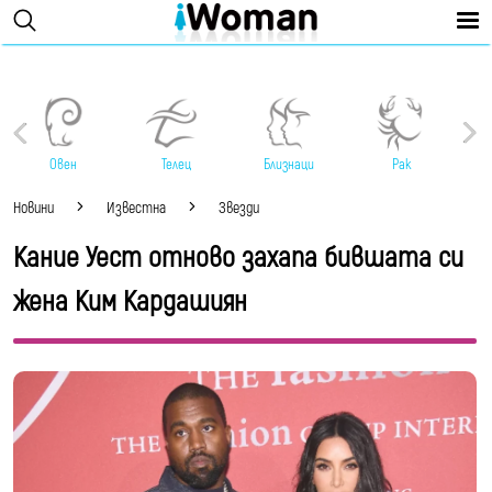
Овен
Телец
Близнаци
Рак
Новини
Известна
Звезди
Кание Уест отново захапа бившата си
жена Ким Кардашиян