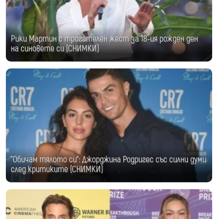
Рики Мартин с трогателен жест за 18-ия рожден ден
на синовете си (СНИМКИ)
"Обичам тялото си": Джорджина Родригес със силни думи
след критиките (СНИМКИ)