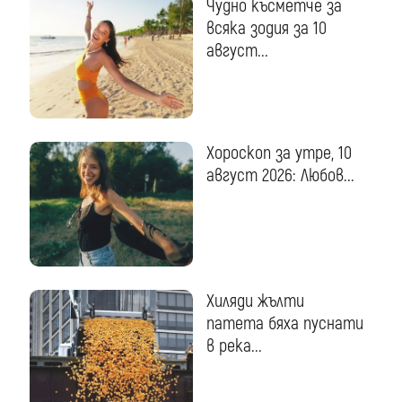
Чудно късметче за
всяка зодия за 10
август...
Хороскоп за утре, 10
август 2026: Любов...
Хиляди жълти
патета бяха пуснати
в река...