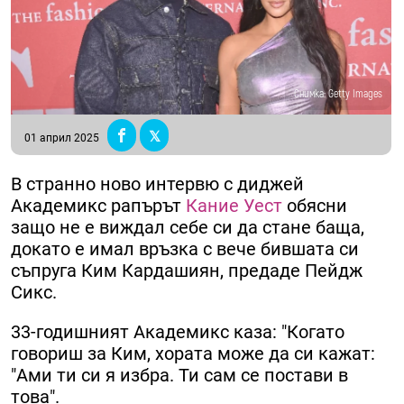
Снимка: Getty Images
01 април 2025
В странно ново интервю с диджей
Академикс рапърът
Кание Уест
обясни
защо не е виждал себе си да стане баща,
докато е имал връзка с вече бившата си
съпруга Ким Кардашиян, предаде Пейдж
Сикс.
33-годишният Академикс каза: "Когато
говориш за Ким, хората може да си кажат:
"Ами ти си я избра. Ти сам се постави в
това".