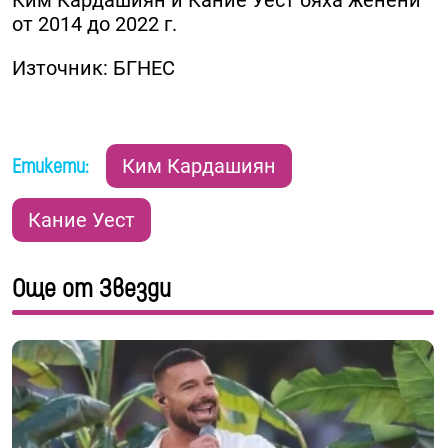
Ким Кардашиян и Кание Уест бяха женени
от 2014 до 2022 г.
Източник: БГНЕС
Етикети:
Ким Кардашиян
Кание Уест
Още от Звезди