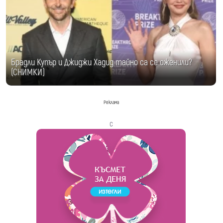
Брадли Купър и Джиджи Хадид тайно са се оженили?
(СНИМКИ)
Реклама
с