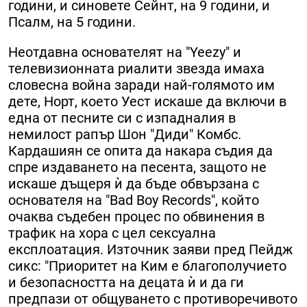
години, и синовете Сейнт, на 9 години, и
Псалм, на 5 години.
Неотдавна основателят на "Yeezy" и
телевизионната риалити звезда имаха
словесна война заради най-голямото им
дете, Норт, което Уест искаше да включи в
една от песните си с изпадналия в
немилост рапър Шон "Диди" Комбс.
Кардашиян се опита да накара съдия да
спре издаването на песента, защото не
искаше дъщеря ѝ да бъде обвързана с
основателя на "Bad Boy Records", който
очаква съдебен процес по обвинения в
трафик на хора с цел сексуална
експлоатация. Източник заяви пред Пейдж
сикс: "Приоритет на Ким е благополучието
и безопасността на децата ѝ и да ги
предпази от общуването с противоречивото