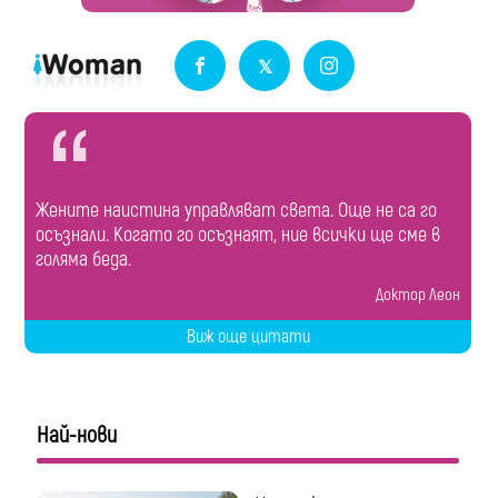
Жените наистина управляват света. Още не са го
осъзнали. Когато го осъзнаят, ние всички ще сме в
голяма беда.
Доктор Леон
Виж още цитати
Най-нови