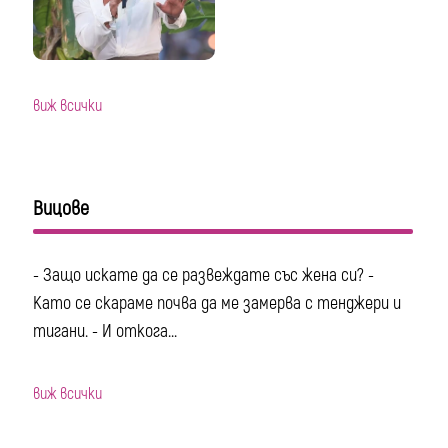
виж всички
Вицове
- Защо искате да се развеждате със жена си? -
Като се скараме почва да ме замерва с тенджери и
тигани. - И откога...
виж всички