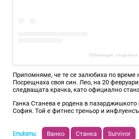
Публикация, споделена 
Припомняме, че те се залюбиха по време н
Посрещнаха своя син. Лео, на 20 февруари 
следващата крачка, като официално стана
Ганка Станева е родена в пазарджишкото 
София. Той е фитнес треньор и инфлуенсъ
Етикети:
Ванко
Станка
Survivor