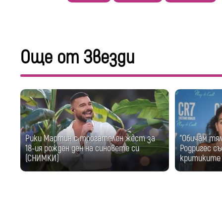
Още от Звезди
Рики Мартин с трогателен жест за
"Обичам тя
18-ия рожден ден на синовете си
Родригес съ
(СНИМКИ)
критиките