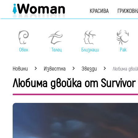
КРАСИВА
ГРИЖОВН
Овен
Телец
Близнаци
Рак
Новини
Известна
Звезди
Любима двойка
Любима двойка от Survivor 