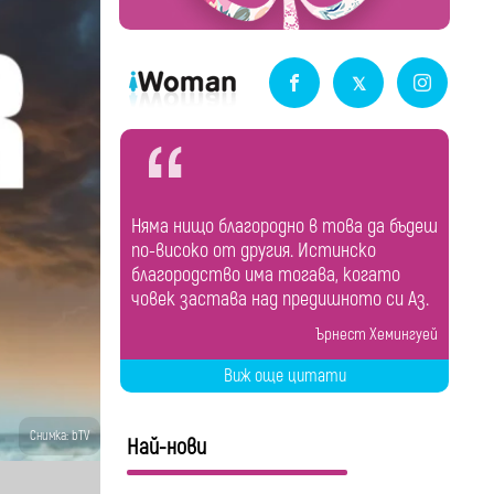
Няма нищо благородно в това да бъдеш
по-високо от другия. Истинско
благородство има тогава, когато
човек застава над предишното си Аз.
Ърнест Хемингуей
Виж още цитати
Снимка: bTV
Най-нови