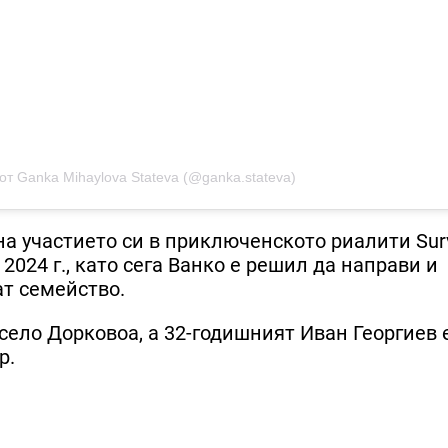
от Ganka Mihaylova Stateva (@ganka.stateva)
а участието си в приключенското риалити Surv
2024 г., като сега Ванко е решил да направи и
т семейство.
село Дорковоа, a 32-годишният Иван Георгиев 
р.