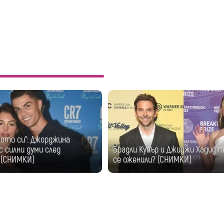
лото си": Джорджина
с силни думи след
Брадли Купър и Джиджи Хадид т
 (СНИМКИ)
се оженили? (СНИМКИ)