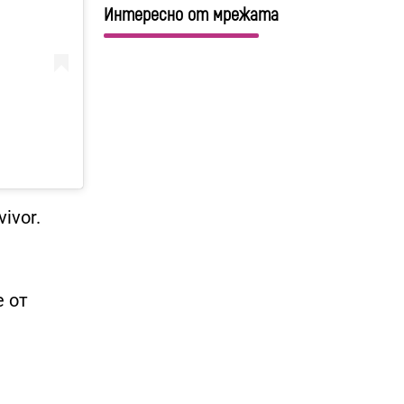
Интересно от мрежата
ivor.
е от