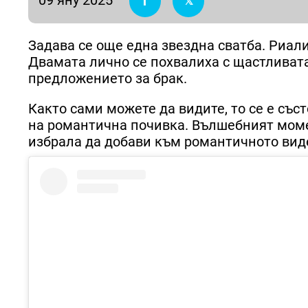
Задава се още една звездна сватба. Риалит
Двамата лично се похвалиха с щастливата 
предложението за брак.
Както сами можете да видите, то се е със
на романтична почивка. Вълшебният момен
избрала да добави към романтичното видео