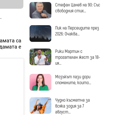
Стефан Цанев на 90: Със
свободния стих...
.
Пик на Персеидите през
2026: Очаква...
вамата са
дамата е
Рики Мартин с
трогателен жест за 18-
ия...
Мозъкът пази дори
спомените, които...
Чудно късметче за
всяка зодия за 7
август...