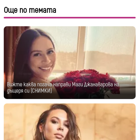
Още по темата
Вижте каква погача направи Маги Джанаварова на
дъщеря си (СНИМКИ)