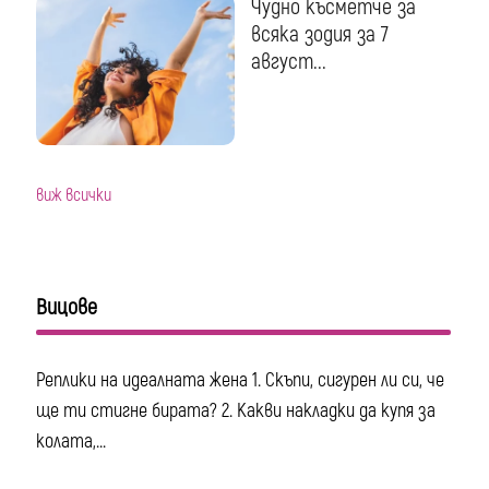
Чудно късметче за
всяка зодия за 7
август...
виж всички
Вицове
Реплики на идеалната жена 1. Скъпи, сигурен ли си, че
ще ти стигне бирата? 2. Какви накладки да купя за
колата,...