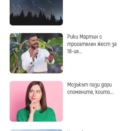
Рики Мартин с
трогателен жест за
18-ия...
Мозъкът пази дори
спомените, които...