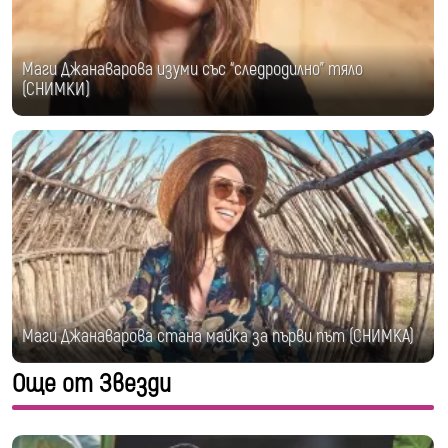
Маги Джанаварова изуми със “следродилно” тяло
(СНИМКИ)
Маги Джанаварова стана майка за първи път (СНИМКА)
Още от Звезди