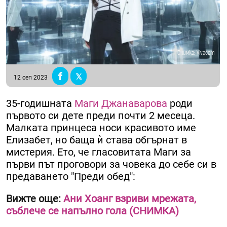
Снимка: Vivacom
12 сеп 2023
35-годишната
Маги Джанаварова
роди
първото си дете преди почти 2 месеца.
Малката принцеса носи красивото име
Елизабет, но баща ѝ става обгърнат в
мистерия. Ето, че гласовитата Маги за
първи път проговори за човека до себе си в
предаването "Преди обед":
Вижте още:
Ани Хоанг взриви мрежата,
съблече се напълно гола (СНИМКА)