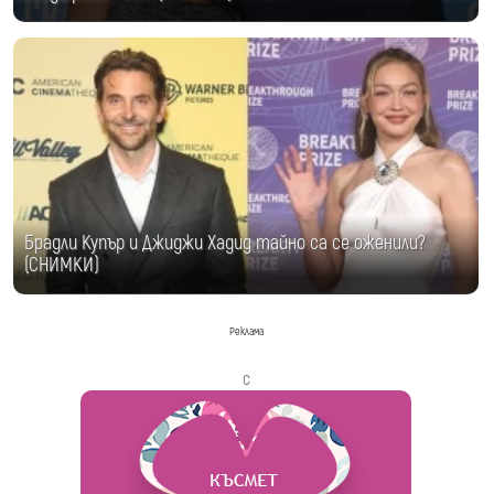
Брадли Купър и Джиджи Хадид тайно са се оженили?
(СНИМКИ)
Реклама
с