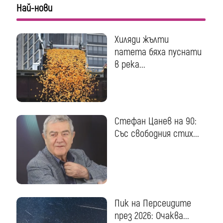
Най-нови
Хиляди жълти
патета бяха пуснати
в река...
Стефан Цанев на 90:
Със свободния стих...
Пик на Персеидите
през 2026: Очаква...