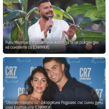
Рики Мартин с трогателен жест за 18-ия рожден ден
на синовете си (СНИМКИ)
"Обичам тялото си": Джорджина Родригес със силни думи
след критиките (СНИМКИ)