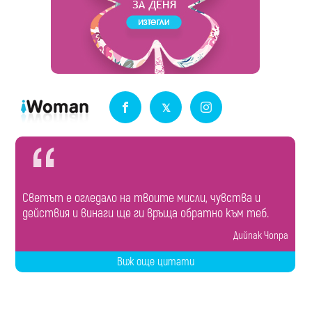
Светът е огледало на твоите мисли, чувства и
действия и винаги ще ги връща обратно към теб.
Дийпак Чопра
Виж още цитати