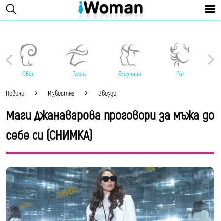
Овен
Телец
Близнаци
Рак
Новини
Известна
Звезди
Маги Джанаварова проговори за мъжа до
себе си (СНИМКА)