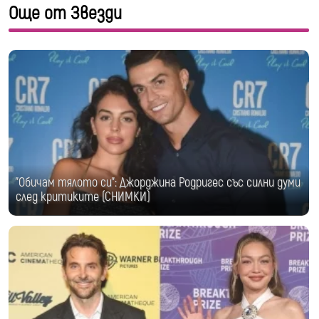
Още от Звезди
"Обичам тялото си": Джорджина Родригес със силни думи
след критиките (СНИМКИ)