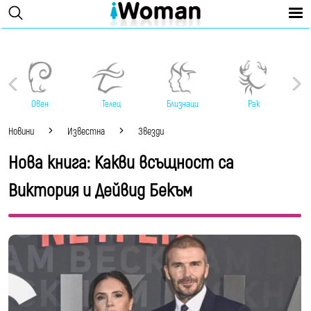
Овен
Телец
Близнаци
Рак
Новини
Известна
Звезди
Нова книга: Какви всъщност са
Виктория и Дейвид Бекъм