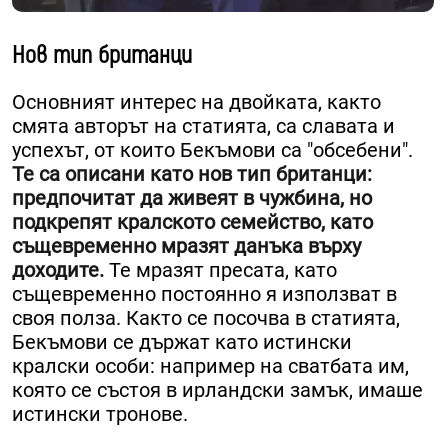
Нов тип британци
Основният интерес на двойката, както
смята авторът на статията, са славата и
успехът, от които Бекъмови са "обсебени".
Те са описани като нов тип британци:
предпочитат да живеят в чужбина, но
подкрепят кралското семейство, като
същевременно мразят данъка върху
доходите.
Те мразят пресата, като
същевременно постоянно я използват в
своя полза. Както се посочва в статията,
Бекъмови се държат като истински
кралски особи: например на сватбата им,
която се състоя в ирландски замък, имаше
истински тронове.