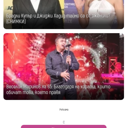
Брадли Купър и Джиджи Хадид тайно са се оженили?
(СНИМКИ)
Веселин Маринов на 65: Благодаря на хората, които
обичат това, което правя
Реклама
с