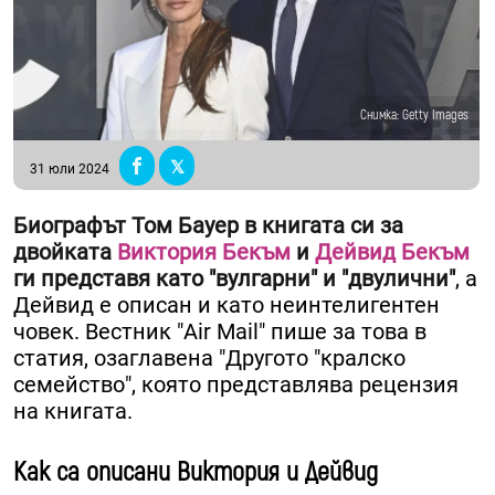
Снимка: Getty Images
31 юли 2024
Биографът Том Бауер в книгата си за
двойката
Виктория Бекъм
и
Дейвид Бекъм
ги представя като "вулгарни" и "двулични"
, а
Дейвид е описан и като неинтелигентен
човек. Вестник "Air Mail" пише за това в
статия, озаглавена "Другото "кралско
семейство", която представлява рецензия
на книгата.
Как са описани Виктория и Дейвид