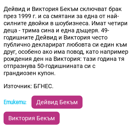
Дейвид и Виктория Бекъм сключват брак
през 1999 г. и са смятани за една от най-
силните двойки в шоубизнеса. Имат четири
деца - трима сина и една дъщеря. 49-
годишните Дейвид и Виктория често
публично декларират любовта си един към
друг, особено ако има повод, като например
рождения ден на Виктория: тази година тя
отпразнува 50-годишнината си с
грандиозен купон.
Източник: БГНЕС.
Етикети:
Дейвид Бекъм
Виктория Бекъм