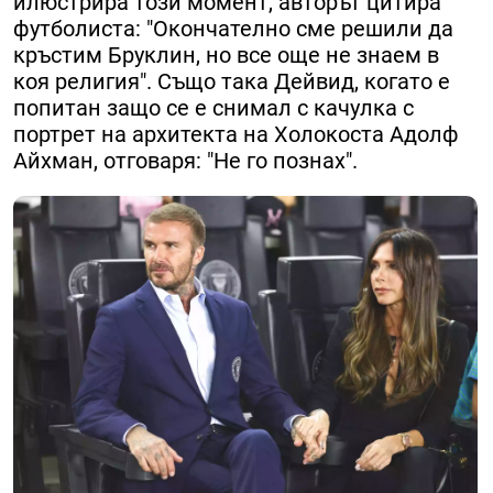
илюстрира този момент, авторът цитира
футболиста: "Окончателно сме решили да
кръстим Бруклин, но все още не знаем в
коя религия". Също така Дейвид, когато е
попитан защо се е снимал с качулка с
портрет на архитекта на Холокоста Адолф
Айхман, отговаря: "Не го познах".