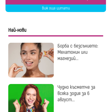
Виж още цитати
Най-нови
Борба с безсънието:
Мелатонин или
магнезий...
Чудно късметче за
всяка зодия за 6
август...