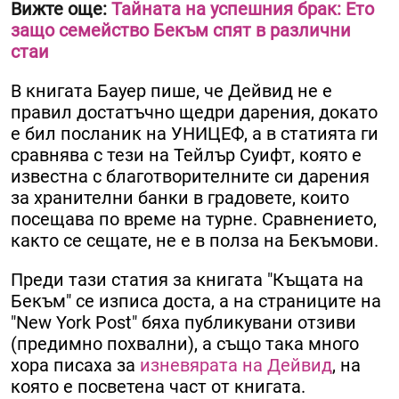
Вижте още:
Тайната на успешния брак: Ето
защо семейство Бекъм спят в различни
стаи
В книгата Бауер пише, че Дейвид не е
правил достатъчно щедри дарения, докато
е бил посланик на УНИЦЕФ, а в статията ги
сравнява с тези на Тейлър Суифт, която е
известна с благотворителните си дарения
за хранителни банки в градовете, които
посещава по време на турне. Сравнението,
както се сещате, не е в полза на Бекъмови.
Преди тази статия за книгата "Къщата на
Бекъм" се изписа доста, а на страниците на
"New York Post" бяха публикувани отзиви
(предимно похвални), а също така много
хора писаха за
изневярата на Дейвид
, на
която е посветена част от книгата.