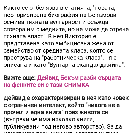
Както се отбелязва в статията, "новата,
неоторизирана биография на Бекъмови
осмива тяхната вулгарност и осъжда
сговора им с медиите, но не може да отрече
тяхната власт". В нея Виктория е
представена като амбициозна жена от
семейство от средната класа, която се
преструва на "работническа класа". Тя е
описана и като "Вулгарна скандалджийка".
Вижте още:
Дейвид Бекъм разби сърцата
на фенките си с тази СНИМКА
Дейвид е охарактеризиран в нея като човек
с ограничен интелект, който "никога не е
прочел и една книга" през живота си
(въпреки че има няколко книги,
публикувани под негово авторство). За да