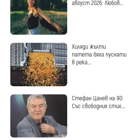
август 2026: Любов...
Хиляди жълти
патета бяха пуснати
в река...
Стефан Цанев на 90:
Със свободния стих...