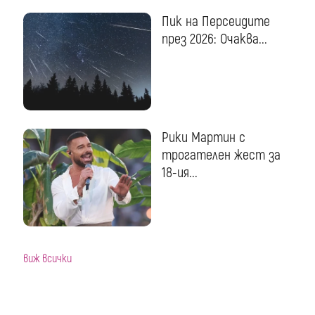
Пик на Персеидите
през 2026: Очаква...
Рики Мартин с
трогателен жест за
18-ия...
виж всички