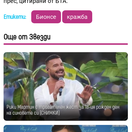
прес, цитирани от БТА.
Етикети:
Бионсе
кражба
Още от Звезди
Рики Мартин с трогателен жест за 18-ия рожден ден
на синовете си (СНИМКИ)