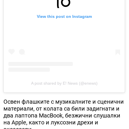
View this post on Instagram
A post shared by E! News (@enews)
Освен флашките с музикалните и сценични
материали, от колата са били задигнати и
два лаптопа MacBook, безжични слушалки
на Apple, както и луксозни дрехи и