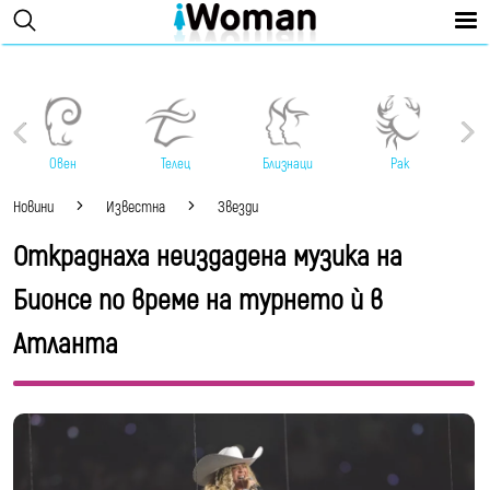
Овен
Телец
Близнаци
Рак
Новини
Известна
Звезди
Откраднаха неиздадена музика на
Бионсе по време на турнето ѝ в
Атланта