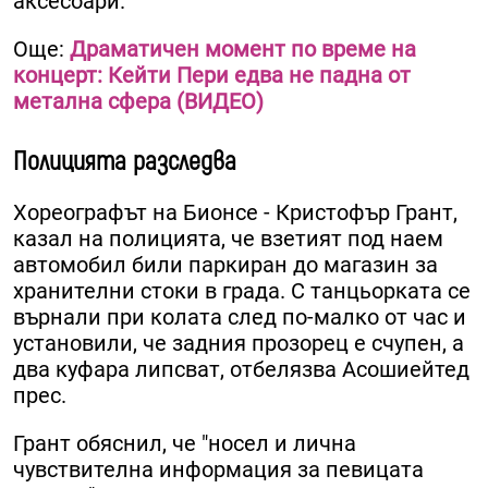
аксесоари.
Още:
Драматичен момент по време на
концерт: Кейти Пери едва не падна от
метална сфера (ВИДЕО)
Полицията разследва
Хореографът на Бионсе - Кристофър Грант,
казал на полицията, че взетият под наем
автомобил били паркиран до магазин за
хранителни стоки в града. С танцьорката се
върнали при колата след по-малко от час и
установили, че задния прозорец е счупен, а
два куфара липсват, отбелязва Асошиейтед
прес.
Грант обяснил, че "носел и лична
чувствителна информация за певицата