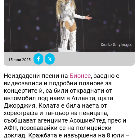
Снимка: Getty Images
15 юли 2025
Неиздадени песни на
Бионсе
, заедно с
видеозаписи и подробни планове за
концертите ѝ, са били откраднати от
автомобил под наем в Атланта, щата
Джорджия. Колата е била наета от
хореографа и танцьор на певицата,
съобщават агенциите Асошиейтед прес и
АФП, позовавайки се на полицейски
доклад. Кражбата е извършена на 8 юли –