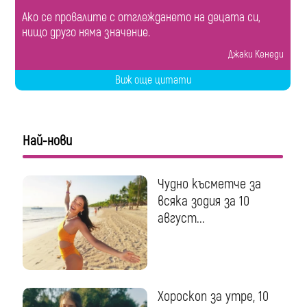
Ако се провалите с отглеждането на децата си,
нищо друго няма значение.
Джаки Кенеди
Виж още цитати
Най-нови
Чудно късметче за
всяка зодия за 10
август...
Хороскоп за утре, 10