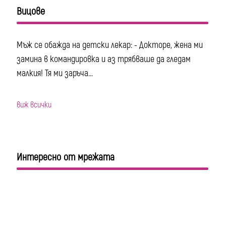
Вицове
Мъж се обажда на детски лекар: - Докторе, жена ми
замина в командировка и аз трябваше да гледам
малкия! Тя ми заръча...
виж всички
Интересно от мрежата