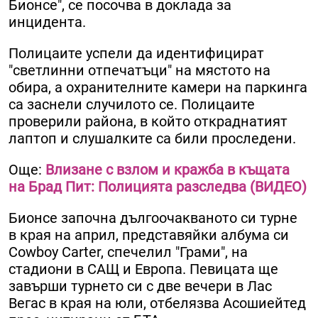
Бионсе", се посочва в доклада за
инцидента.
Полицаите успели да идентифицират
"светлинни отпечатъци" на мястото на
обира, а охранителните камери на паркинга
са заснели случилото се. Полицаите
проверили района, в който откраднатият
лаптоп и слушалките са били проследени.
Още:
Влизане с взлом и кражба в къщата
на Брад Пит: Полицията разследва (ВИДЕО)
Бионсе започна дългоочакваното си турне
в края на април, представяйки албума си
Cowboy Carter, спечелил "Грами", на
стадиони в САЩ и Европа. Певицата ще
завърши турнето си с две вечери в Лас
Вегас в края на юли, отбелязва Асошиейтед