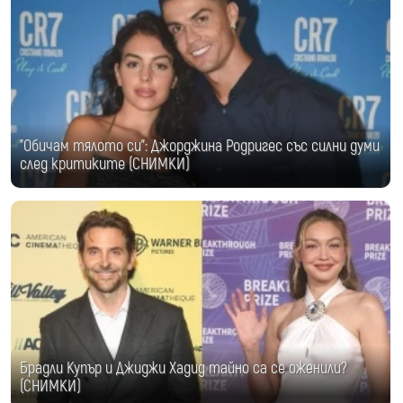
"Обичам тялото си": Джорджина Родригес със силни думи
след критиките (СНИМКИ)
Брадли Купър и Джиджи Хадид тайно са се оженили?
(СНИМКИ)