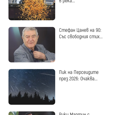
в река...
Стефан Цанев на 90:
Със свободния стих...
Пик на Персеидите
през 2026: Очаква...
Рики Мартин с