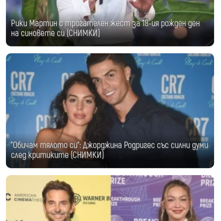
Рики Мартин с трогателен жест за 18-ия рожден ден
на синовете си (СНИМКИ)
"Обичам тялото си": Джорджина Родригес със силни думи
след критиките (СНИМКИ)