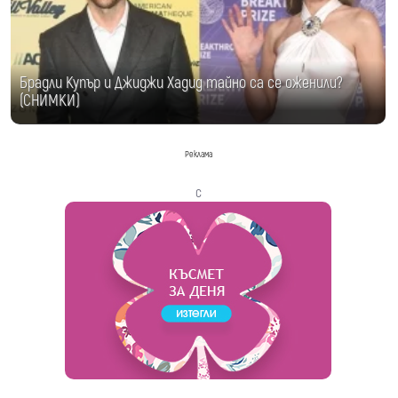
Брадли Купър и Джиджи Хадид тайно са се оженили?
(СНИМКИ)
Реклама
с