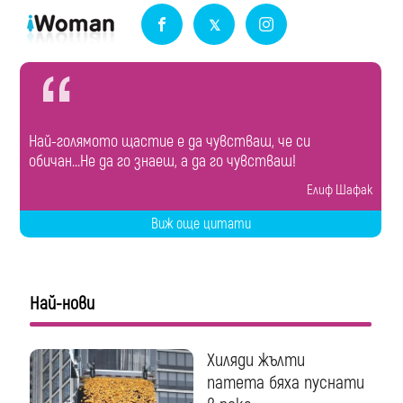
Най-голямото щастие е да чувстваш, че си
обичан...Не да го знаеш, а да го чувстваш!
Eлиф Шафак
Виж още цитати
Най-нови
Хиляди жълти
патета бяха пуснати