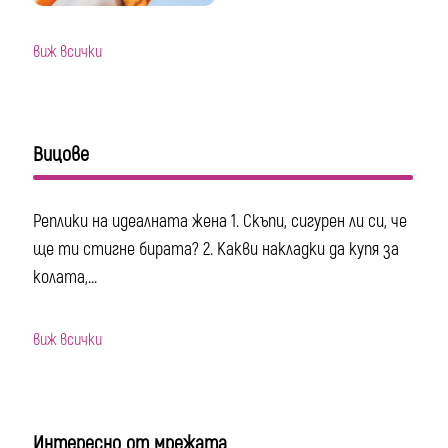
виж всички
Вицове
Реплики на идеалната жена 1. Скъпи, сигурен ли си, че
ще ти стигне бирата? 2. Какви накладки да купя за
колата,...
виж всички
Интересно от мрежата