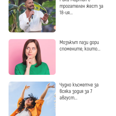
трогателен жест за
18-ия...
Мозъкът пази дори
спомените, които...
Чудно късметче за
всяка зодия за 7
август...