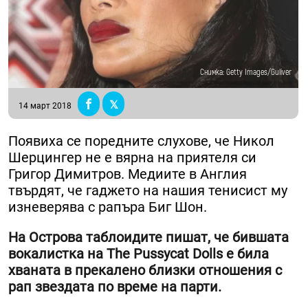
Снимка: Getty Images/Guliver
14 март 2018
Появиха се поредните слухове, че Никол
Шерцингер не е вярна на приятеля си
Григор Димитров. Медиите в Англия
твърдят, че гаджето на нашия тенисист му
изневерява с рапъра Биг Шон.
На Острова таблоидите пишат, че бившата
вокалистка на The Pussycat Dolls е била
хваната в прекалено близки отношения с
рап звездата по време на парти.