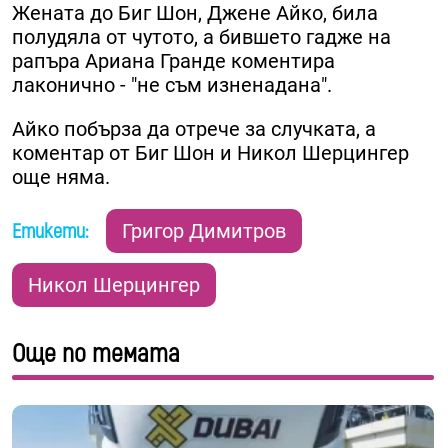
Жената до Биг Шон, Джене Айко, била
полудяла от чутото, а бившето гадже на
рапъра Ариана Гранде коментира
лаконично - "не съм изненадана".
Айко побърза да отрече за случката, а
коментар от Биг Шон и Никол Шерцингер
още няма.
Етикети:
Григор Димитров
Никол Шерцингер
Още по темата