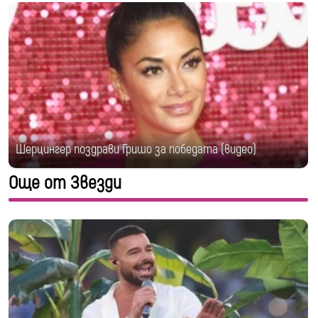
Шерцингер поздрави Гришо за победата (видео)
Още от Звезди