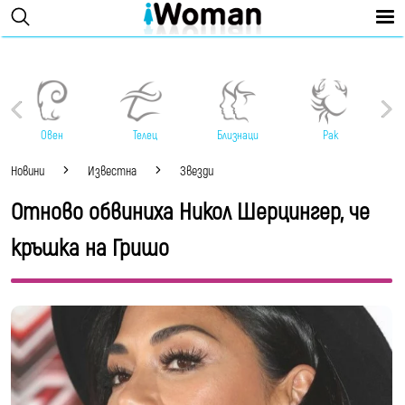
Овен
Телец
Близнаци
Рак
Новини
Известна
Звезди
Отново обвиниха Никол Шерцингер, че
кръшка на Гришо