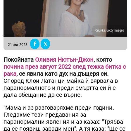
Снимка: Getty Images
21 авг 2023
Покойната
Оливия Нютън-Джон
, която
почина през август 2022 след тежка битка с
рака
, се явила като дух на дъщеря си.
Според Клои Латанци майка ѝ вярвала в
паранормалното и преди смъртта си ѝ е
дала обещание да се върне.
"Мама и аз разговаряхме преди години.
Гледахме тези предавания за
паранормални явления и аз казах: "Трябва
да се появиш заради мен". А тя каза: "Ще се