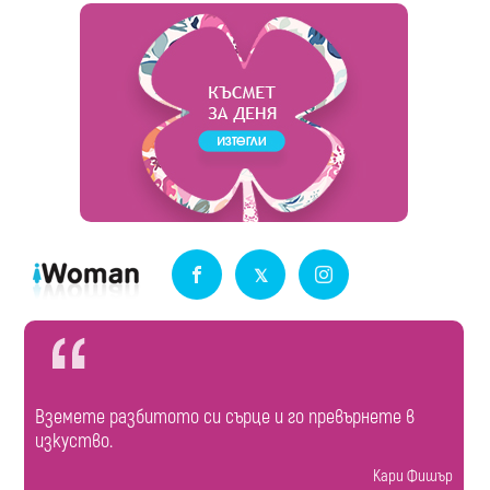
Вземете разбитото си сърце и го превърнете в
изкуство.
Кари Фишър