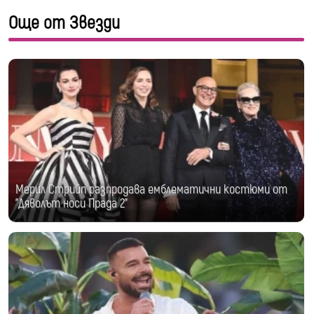
Още от Звезди
Мерил Стрийп разпродава емблематични костюми от
"Дяволът носи Прада 2"