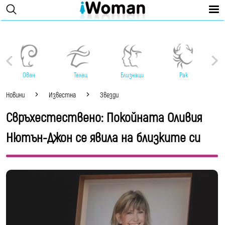
Овен
Телец
Близнаци
Рак
Новини
Известна
Звезди
Свръхестествено: Покойната Оливия
Нютън-Джон се явила на близките си