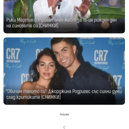
Рики Мартин с трогателен жест за 18-ия рожден ден
на синовете си (СНИМКИ)
"Обичам тялото си": Джорджина Родригес със силни думи
след критиките (СНИМКИ)
Реклама
с