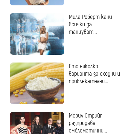
Мила Роберт кани
всички да
танцуват...
Ето няколко
варианта за сходни и
привлекателни...
Мерил Стрийп
разпродава
емблематични...