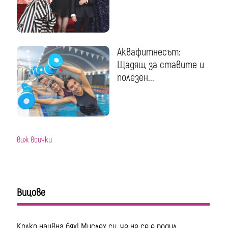
Аквафитнесът:
Щадящ за ставите и
полезен...
виж всички
Вицове
Колко наивна бях! Мислех си, че не се е родил