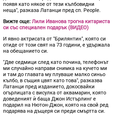
появя като някое от тези кълбовидни
неща", разказа Латанци пред сп. People.
Вижте още:
Лили Иванова трогна китариста
си със специален подарък (ВИДЕО)
И явно актрисата от "Брилянтин", която си
отиде от този свят на 73 години, е удържала
на обещанието си.
"Две седмици след като почина, телефонът
ми случайно направи снимка на кучето ми
и там до главата му плуваше малко синьо
кълбо, в същия цвят като това", разказва
Латанци пред изданието, докосвайки
огърлицата с висулка от аквамарин, която
доведеният ѝ баща Джон Истърлинг е
подарил на Нютон-Джон, която на свой ред
подарява на дъщеря си преди смъртта си.