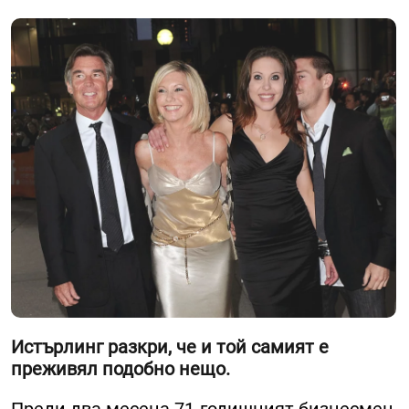
Истърлинг разкри, че и той самият е
преживял подобно нещо.
Преди два месеца 71-годишният бизнесмен