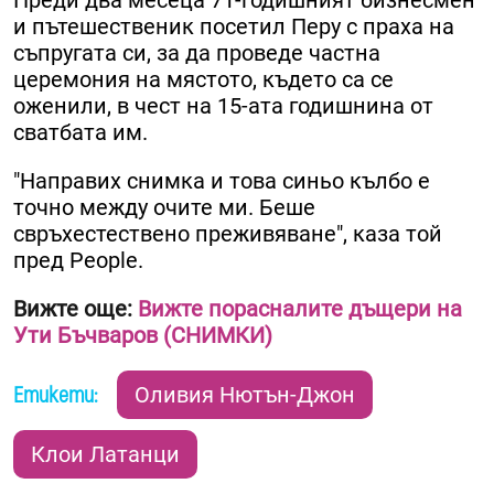
и пътешественик посетил Перу с праха на
съпругата си, за да проведе частна
церемония на мястото, където са се
оженили, в чест на 15-ата годишнина от
сватбата им.
"Направих снимка и това синьо кълбо е
точно между очите ми. Беше
свръхестествено преживяване", каза той
пред People.
Вижте още:
Вижте порасналите дъщери на
Ути Бъчваров (СНИМКИ)
Етикети:
Оливия Нютън-Джон
Клои Латанци