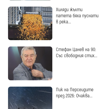
Хиляди жълти
патета бяха пуснати
в река...
Стефан Цанев на 90:
Със свободния стих...
Пик на Персеидите
през 2026: Очаква...