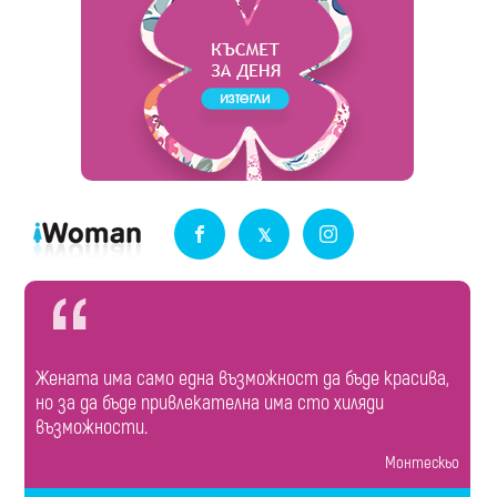
Жената има само една възможност да бъде красива,
но за да бъде привлекателна има сто хиляди
възможности.
Монтескьо