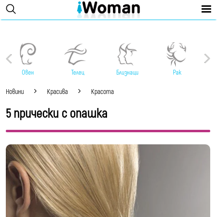
Овен
Телец
Близнаци
Рак
Новини
Красива
Красота
5 прически с опашка