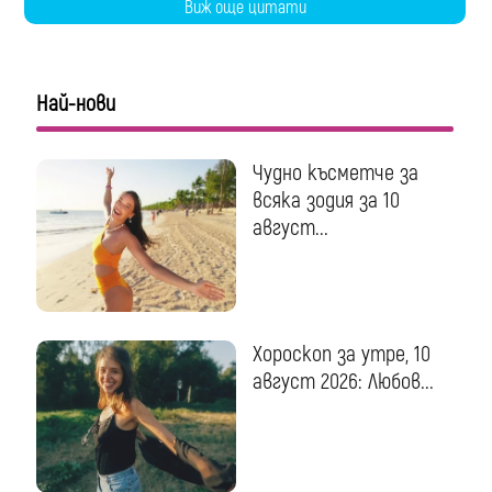
Виж още цитати
Най-нови
Чудно късметче за
всяка зодия за 10
август...
Хороскоп за утре, 10
август 2026: Любов...