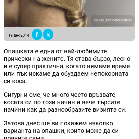
Снимка: Thinkstock/Guliver
19 дек 2014
Опашката е една от най-любимите
прически на жените. Тя става бързо, лесно
и е супер практична, когато нямаме време
или пък искаме да обуздаем непокорната
си коса.
Сигурни сме, че много често връзвате
косата си по този начин и вече търсите
начини как да разнообразите визията си.
Затова днес ще ви покажем няколко
варианта на опашки, които може да си
правите сами.