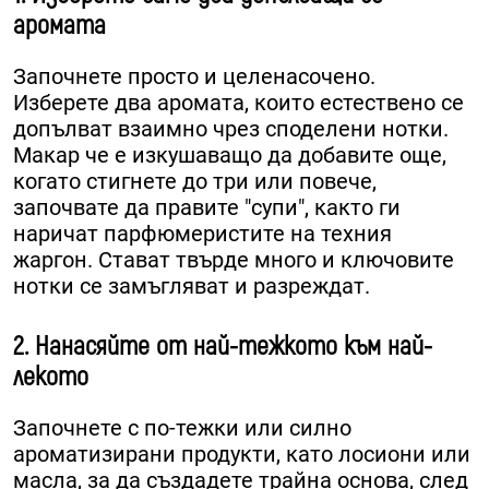
аромата
Започнете просто и целенасочено.
Изберете два аромата, които естествено се
допълват взаимно чрез споделени нотки.
Макар че е изкушаващо да добавите още,
когато стигнете до три или повече,
започвате да правите "супи", както ги
наричат парфюмеристите на техния
жаргон. Стават твърде много и ключовите
нотки се замъгляват и разреждат.
2. Нанасяйте от най-тежкото към най-
лекото
Започнете с по-тежки или силно
ароматизирани продукти, като лосиони или
масла, за да създадете трайна основа, след