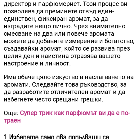
директор и парфюмерист. Този ​​процес ви
позволява да преминете отвъд един-
единствен, фиксиран аромат, за да
изградите нещо лично. Чрез внимателно
смесване на два или повече аромата
можете да добавите измерение и богатство,
създавайки аромат, който се развива през
целия ден и наистина отразява вашето
настроение и личност.
Има обаче цяло изкуство в наслагването на
аромати. Следвайте това ръководство, за
да разработите отличителен аромат и да
избегнете често срещани грешки.
Още:
Супер трик как парфюмът ви да е по-
траен
1. Изберете само два допълващи се