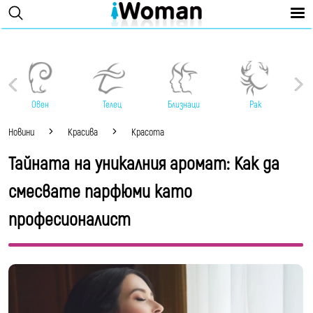
Овен
Телец
Близнаци
Рак
Новини
Красива
Красота
Тайната на уникалния аромат: Как да
смесвате парфюми като
професионалист