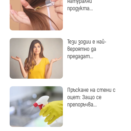
натурални
продукта...
Тези зодии е най-
вероятно да
предадат...
Пръскане на стени с
оцет: Защо се
препоръчва...