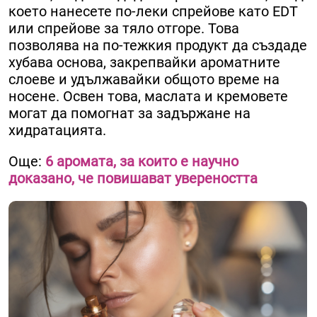
което нанесете по-леки спрейове като EDT
или спрейове за тяло отгоре. Това
позволява на по-тежкия продукт да създаде
хубава основа, закрепвайки ароматните
слоеве и удължавайки общото време на
носене. Освен това, маслата и кремовете
могат да помогнат за задържане на
хидратацията.
Още:
6 аромата, за които е научно
доказано, че повишават увереността