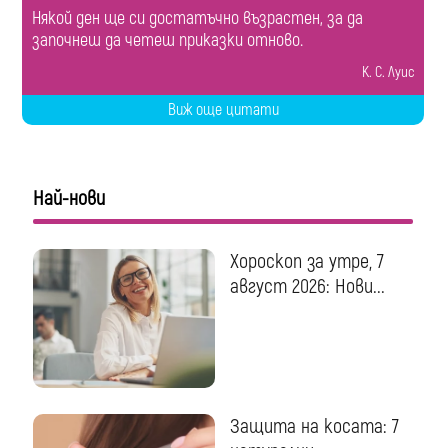
Някой ден ще си достатъчно възрастен, за да
започнеш да четеш приказки отново.
К. С. Луис
Виж още цитати
Най-нови
Хороскоп за утре, 7
август 2026: Нови...
Защита на косата: 7