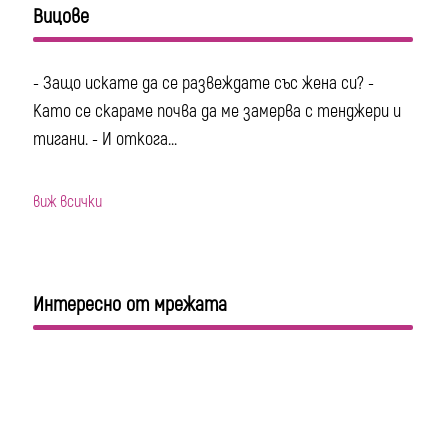
Вицове
- Защо искате да се развеждате със жена си? -
Като се скараме почва да ме замерва с тенджери и
тигани. - И откога...
виж всички
Интересно от мрежата