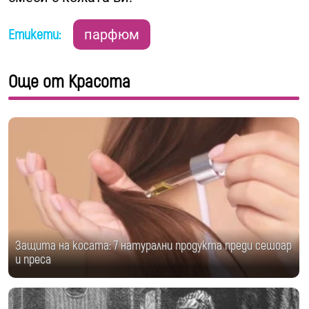
Етикети:
парфюм
Още от Красота
Защита на косата: 7 натурални продукта преди сешоар
и преса