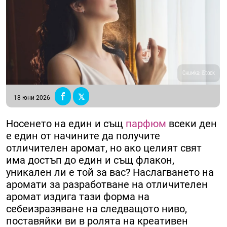
Снимка: iStock
18 юни 2026
Носенето на един и същ
парфюм
всеки ден
е един от начините да получите
отличителен аромат, но ако целият свят
има достъп до един и същ флакон,
уникален ли е той за вас? Наслагването на
аромати за разработване на отличителен
аромат издига тази форма на
себеизразяване на следващото ниво,
поставяйки ви в ролята на креативен