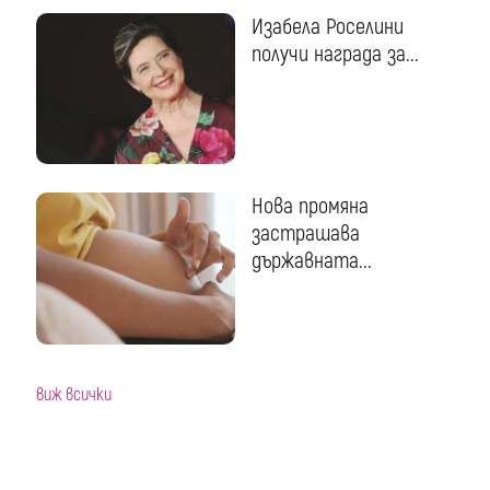
Изабела Роселини
получи награда за...
Нова промяна
застрашава
държавната...
виж всички