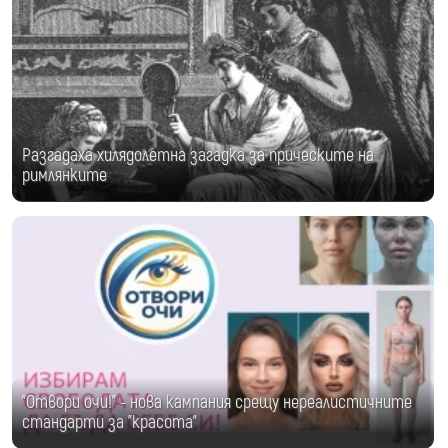
Разгадаха хилядолетна загадка за прическите на
римлянките
"Отвори очи!" - нова кампания срещу нереалистичните
стандарти за "красота"