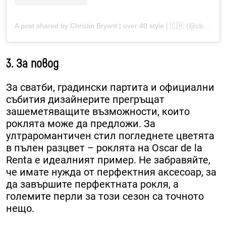
A post shared by Christin Bryant | over 40 style | 🇨🇦 (@cbstyled)
3. За повод
За сватби, градински партита и официални
събития дизайнерите прегръщат
зашеметяващите възможности, които
роклята може да предложи. За
ултраромантичен стил погледнете цветята
в пълен разцвет – роклята на Oscar de la
Renta е идеалният пример. Не забравяйте,
че имате нужда от перфектния аксесоар, за
да завършите перфектната рокля, а
големите перли за този сезон са точното
нещо.