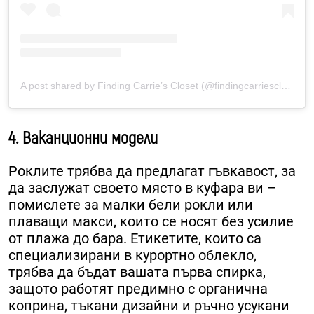
A post shared by Finding Carrie’s Closet (@findingcarriescloset)
4. Ваканционни модели
Роклите трябва да предлагат гъвкавост, за
да заслужат своето място в куфара ви –
помислете за малки бели рокли или
плаващи макси, които се носят без усилие
от плажа до бара. Етикетите, които са
специализирани в курортно облекло,
трябва да бъдат вашата първа спирка,
защото работят предимно с органична
коприна, тъкани дизайни и ръчно усукани