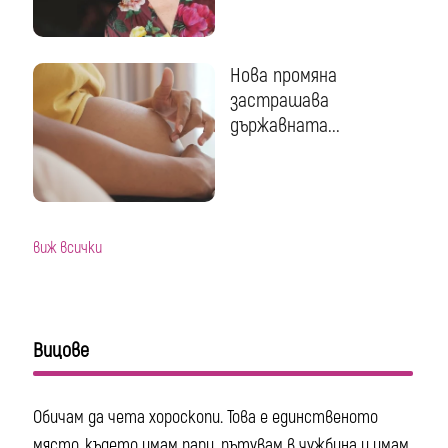
Нова промяна
застрашава
държавната...
виж всички
Вицове
Обичам да чета хороскопи. Това е единственото
място, където имам пари, пътувам в чужбина и имам