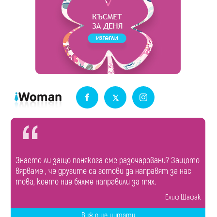
Знаете ли защо понякога сме разочаровани? Защото
вярваме , че другите са готови да направят за нас
това, което ние бяхме направили за тях.
Елиф Шафак
Виж още цитати