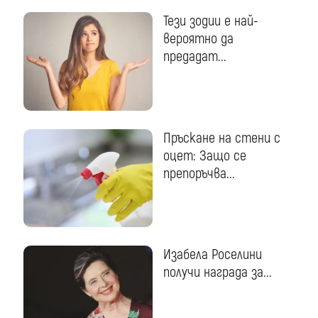
Тези зодии е най-
вероятно да
предадат...
Пръскане на стени с
оцет: Защо се
препоръчва...
Изабела Роселини
получи награда за...