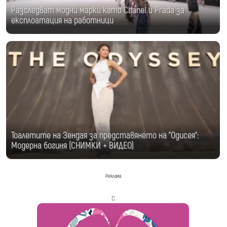
Разследват модни марки като Chanel и Prada за
експлоатация на работници
Тоалетите на Зендая за представянето на "Одисея":
Модерна богиня (СНИМКИ + ВИДЕО)
Реклама
с