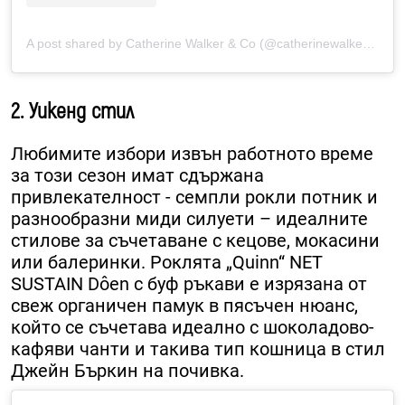
A post shared by Catherine Walker & Co (@catherinewalkerlondon)
2. Уикенд стил
Любимите избори извън работното време
за този сезон имат сдържана
привлекателност - семпли рокли потник и
разнообразни миди силуети – идеалните
стилове за съчетаване с кецове, мокасини
или балеринки. Роклята „Quinn“ NET
SUSTAIN Dôen с буф ръкави е изрязана от
свеж органичен памук в пясъчен нюанс,
който се съчетава идеално с шоколадово-
кафяви чанти и такива тип кошница в стил
Джейн Бъркин на почивка.