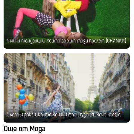
4 мини тенденции, които са хит тази пролет (СНИМКИ)
4 летни рокли, които всички французойки вече носят
Още от Мода