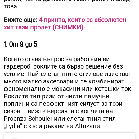
това.
Вижте още:
4 принта, които са абсолютен
хит тази пролет (СНИМКИ)
1. От 9 до 5
Когато става въпрос за работния ви
гардероб, роклите са бързо решение без
усилие. Най-елегантните стилове изискват
много малко аксесоари и се комбинират
феноменално с мокасини или котешки ток.
Роклите тип ризи от чисти памучни
поплини са перфектният силует за този
сезон – вижте версията с копчета на
Proenza Schouler или елегантния стил
„Lydia“ с къси ръкави на Altuzarra.