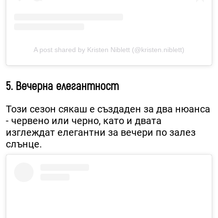
A post shared by Kristen Niblett (@kristen.niblett)
5. Вечерна елегантност
Този сезон сякаш е създаден за два нюанса
- червено или черно, като и двата
изглеждат елегантни за вечери по залез
слънце.