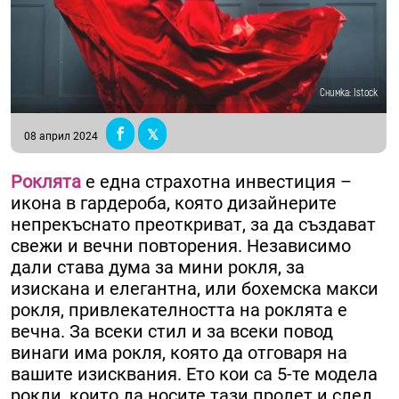
Снимка: Istock
08 април 2024
Роклята
е една страхотна инвестиция –
икона в гардероба, която дизайнерите
непрекъснато преоткриват, за да създават
свежи и вечни повторения. Независимо
дали става дума за мини рокля, за
изискана и елегантна, или бохемска макси
рокля, привлекателността на роклята е
вечна. За всеки стил и за всеки повод
винаги има рокля, която да отговаря на
вашите изисквания. Ето кои са 5-те модела
рокли, които да носите тази пролет и след