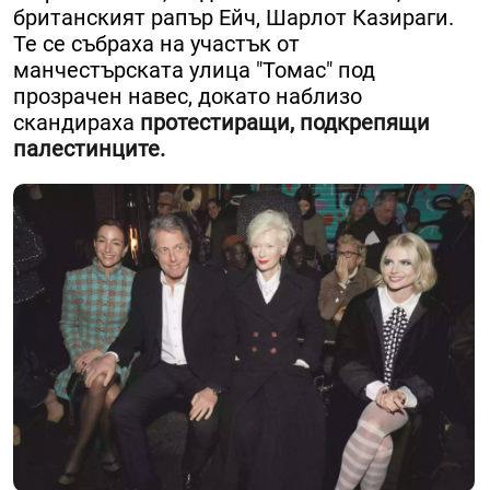
британският рапър Ейч, Шарлот Казираги.
Те се събраха на участък от
манчестърската улица "Томас" под
прозрачен навес, докато наблизо
скандираха
протестиращи, подкрепящи
палестинците.