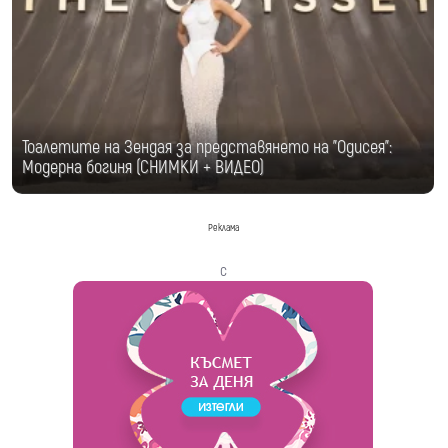
Тоалетите на Зендая за представянето на "Одисея":
Модерна богиня (СНИМКИ + ВИДЕО)
Реклама
с