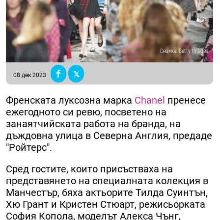
Снимка: Getty Images
08 дек 2023
Френската луксозна марка
Chanel
пренесе
ежегодното си ревю, посветено на
занаятчийската работа на бранда, на
дъждовна улица в Северна Англия, предадe
"Ройтерс".
Сред гостите, които присъстваха на
представянето на специалната колекция в
Манчестър, бяха актьорите Тилда Суинтън,
Хю Грант и Кристен Стюарт, режисьорката
София Копола, моделът Алекса Чънг,