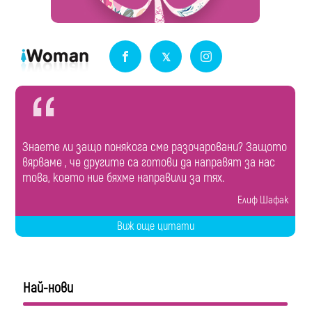
Знаете ли защо понякога сме разочаровани? Защото
вярваме , че другите са готови да направят за нас
това, което ние бяхме направили за тях.
Елиф Шафак
Виж още цитати
Най-нови