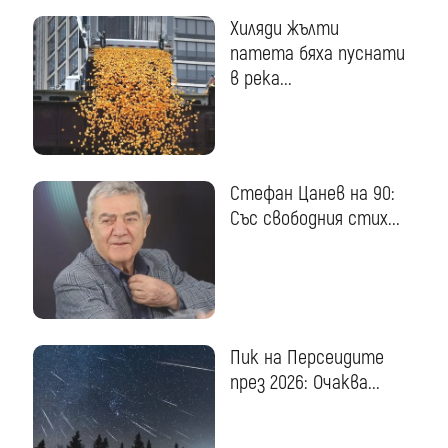
Хиляди жълти
патета бяха пуснати
в река...
Стефан Цанев на 90:
Със свободния стих...
Пик на Персеидите
през 2026: Очаква...