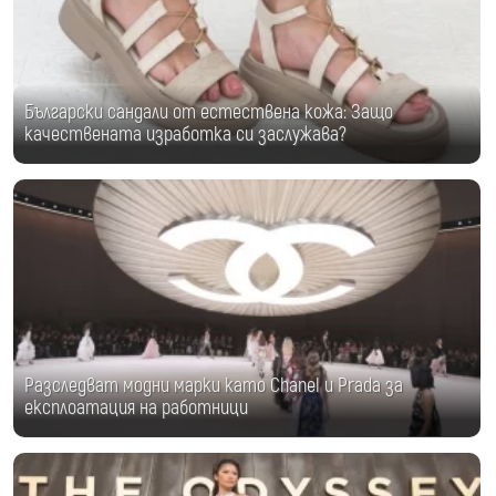
Български сандали от естествена кожа: Защо
качествената изработка си заслужава?
Разследват модни марки като Chanel и Prada за
експлоатация на работници