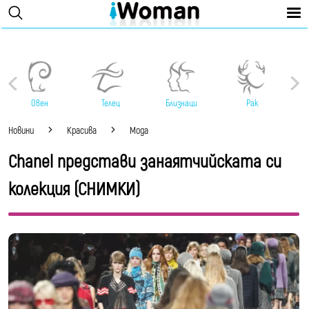
Овен
Телец
Близнаци
Рак
Новини
Красива
Мода
Chanel представи занаятчийската си
колекция (СНИМКИ)