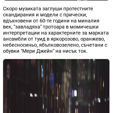
Скоро музиката заглуши протестните
скандирания и модели с прически,
вдъхновени от 60-те години на миналия
век, "завладяха" тротоара в момичешки
интерпретации на характерните за марката
ансамбли от туид в яркорозово, оранжево,
небесносиньо, ябълковозелено, съчетани с
обувки "Мери Джейн" на нисък ток.