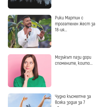
Рики Мартин с
трогателен жест за
18-ия...
Мозъкът пази дори
спомените, които...
Чудно късметче за
всяка зодия за 7