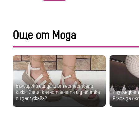
Още от Мода
Български сандали от естествена
кожа: Защо качествената изработка
Разследват 
си заслужава?
Prada за е