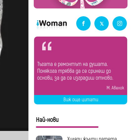
Тъгата е ремонтът на душата.
Понякога трябва да се сринеш до
основи, за да се изградиш отново.
М. Авелок
Виж още цитати
Най-нови
Хиляди жълти патета