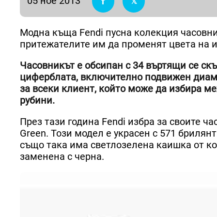
05 ное 2013
Модна къща Fendi пусна колекция часовниц
притежателите им да променят цвета на 
Часовникът е обсипан с 34 въртящи се скъ
циферблата, включително подвижен диама
за всеки клиент, който може да избира м
рубини.
През тази година Fendi избра за своите ча
Green. Този модел е украсен с 571 брилянт
също така има светлозелена каишка от ко
заменена с черна.