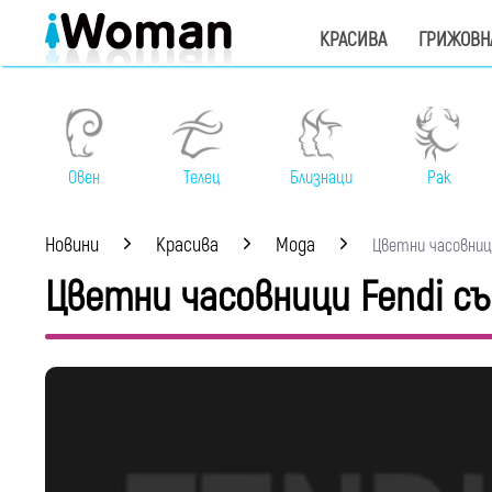
КРАСИВА
ГРИЖОВН
Овен
Телец
Близнаци
Рак
Новини
Красива
Мода
Цветни часовници 
Цветни часовници Fendi съ