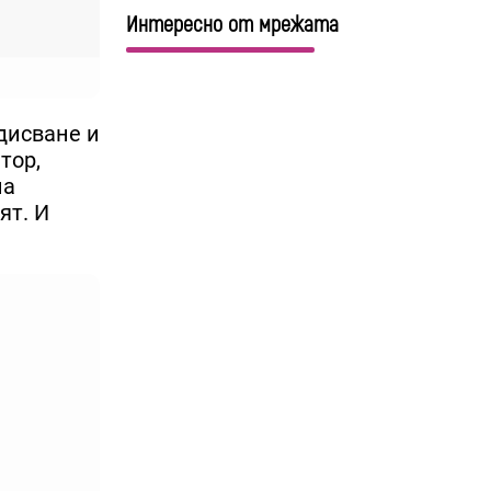
Интересно от мрежата
рдисване и
тор,
на
ят. И