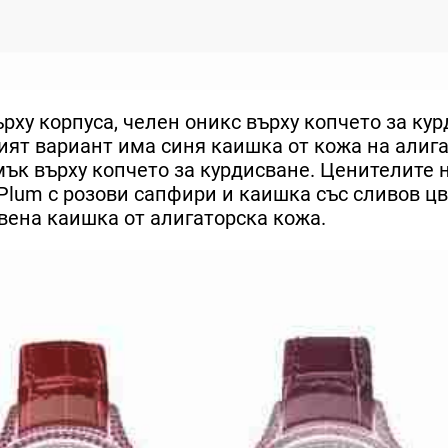
рху корпуса, челен оникс върху копчето за ку
ият вариант има синя каишка от кожа на алига
мък върху копчето за курдисване. Ценителите 
Plum с розови сапфири и каишка със сливов цв
рвена каишка от алигаторска кожа.