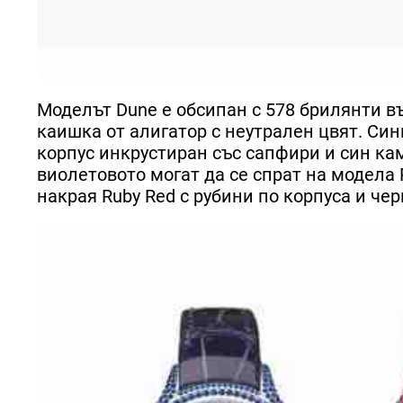
Моделът Dune е обсипан с 578 брилянти въ
каишка от алигатор с неутрален цвят. Син
корпус инкрустиран със сапфири и син ка
виолетовото могат да се спрат на модела 
накрая Ruby Red с рубини по корпуса и че