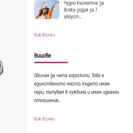
Чудно късметче за
всяка зодия за 7
август...
виж всички
Вицове
Обичам да чета хороскопи. Това е
единственото място, където имам
пари, пътувам в чужбина и имам идеални
отношения...
виж всички