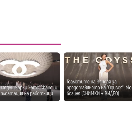
Тоалетите на Зендая за
модни марки като Chanel и
представянето на "Одисея": М
ксплоатация на работници
богиня (СНИМКИ + ВИДЕО)