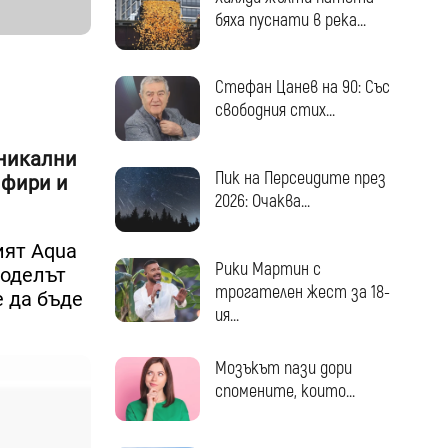
бяха пуснати в река...
Стефан Цанев на 90: Със
свободния стих...
уникални
Пик на Персеидите през
пфири и
2026: Очаква...
ият Aqua
Рики Мартин с
Моделът
трогателен жест за 18-
е да бъде
ия...
Мозъкът пази дори
спомените, които...