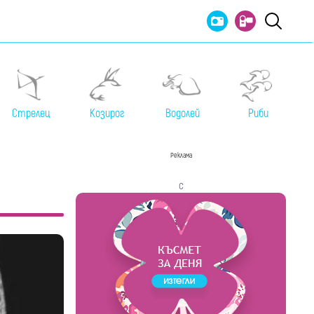
Стрелец
Козирог
Водолей
Риби
Реклама
с