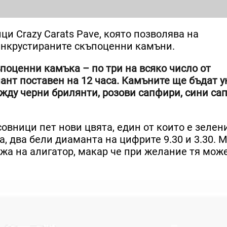
и Crazy Carats Pave, която позволява на
инкрустираните скъпоценни камъни.
поценни камъка – по три на всяко число от
нт поставен на 12 часа. Камъните ще бъдат 
ежду черни брилянти, розови сапфири, сини са
совници пет нови цвята, един от които е зелен
а, два бели диаманта на цифрите 9.30 и 3.30. 
жа на алигатор, макар че при желание тя мож