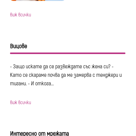
виж всички
Вицове
- Защо искате да се развеждате със жена си? -
Като се скараме почва да ме замерва с тенджери и
тигани. - И откога...
виж всички
Интересно от мрежата