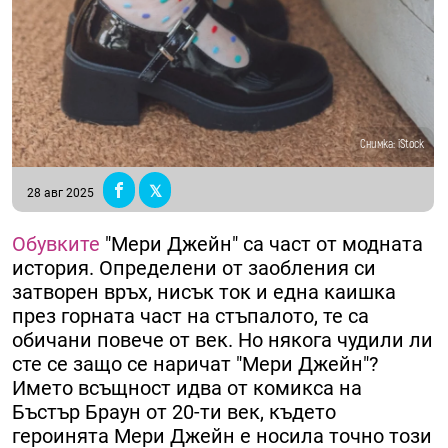
Снимка: iStock
28 авг 2025
Обувките
"Мери Джейн" са част от модната
история. Определени от заобления си
затворен връх, нисък ток и една каишка
през горната част на стъпалото, те са
обичани повече от век. Но някога чудили ли
сте се защо се наричат ​​"Мери Джейн"?
Името всъщност идва от комикса на
Бъстър Браун от 20-ти век, където
героинята Мери Джейн е носила точно този