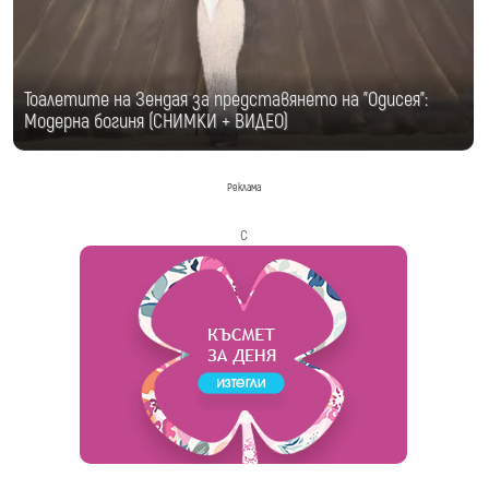
Тоалетите на Зендая за представянето на "Одисея":
Модерна богиня (СНИМКИ + ВИДЕО)
Реклама
с