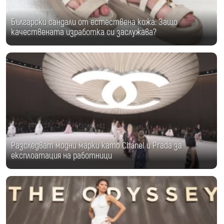
Български сандали от естествена кожа: Защо
качествената изработка си заслужава?
Разследват модни марки като Chanel и Prada за
експлоатация на работници