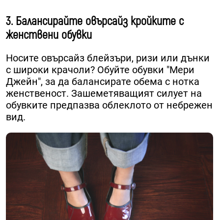
3. Балансирайте овърсайз кройките с
женствени обувки
Носите овърсайз блейзъри, ризи или дънки
с широки крачоли? Обуйте обувки "Мери
Джейн", за да балансирате обема с нотка
женственост. Зашеметяващият силует на
обувките предпазва облеклото от небрежен
вид.