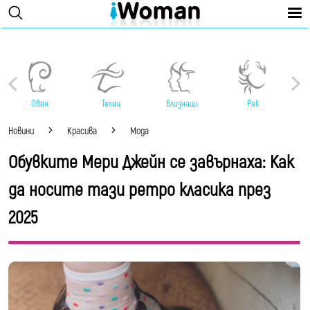
Овен
Телец
Близнаци
Рак
Новини
Красива
Мода
Обувките Мери Джейн се завърнаха: Как
да носите тази ретро класика през
2025