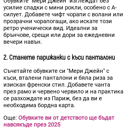
Обувките "Мери Джейн" изглеждат без
усилие сладки с мини рокли, особено с А-
силует. Добавете чифт чорапи с волани или
прозрачни чорапогащи, ако искате този
ретро ученически вид. Идеални за
брънчове, срещи или дори за ежедневни
вечери навън.
2. Станете парижанки с къси панталони
Съчетайте обувките си "Мери Джейн" с
къси, вталени панталони и бяла риза за
изискан френски стил. Добавете чанта
през рамо и червено червило и на практика
се разхождате из Париж, без да ви е
необходима бордна карта.
Още:
Обувките ви от детството ще бъдат
навсякъде през 2025