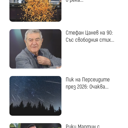
Стефан Цанев на 90:
Със свободния стих...
Пик на Персеидите
през 2026: Очаква...
Рики Мартин с