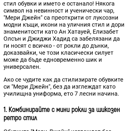
стил обувки и името е останало! Някога
символ на невинност и ученически чар,
"Мери Джейн" са преоткрити от луксозни
модни къщи, икони на уличния стил и дори
знаменитости като Ан Хатауей, Елизабет
Олсън и Джиджи Хадид са забелязани да
ги носят с всичко - от рокли до дънки,
доказвайки, че този класически силует
може да бъде едновременно шик и
универсален.
Ако се чудите как да стилизирате обувките
си "Мери Джейн", без да изглеждат като
училищна униформа, ето 7 лесни начина.
1. Комбинирайте с мини рокли за шикозен
ретро стил