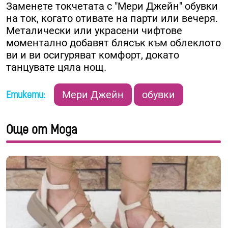
Заменете токчетата с "Мери Джейн" обувки
на ток, когато отивате на парти или вечеря.
Металически или украсени чифтове
моментално добавят блясък към облеклото
ви и ви осигуряват комфорт, докато
танцувате цяла нощ.
Етикети:
Мери Джейн
обувки
Още от Мода