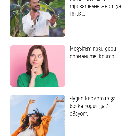
трогателен жест за
18-ия...
Мозъкът пази дори
спомените, които...
Чудно късметче за
всяка зодия за 7
август...