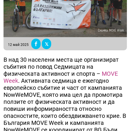
Снимка: MOVE Week
12 май 2025
В над 30 населени места ще организират
събития по повод Седмицата на
физическата активност и спорта –
MOVE
Week
. Активната седмица е ежегодно
европейско събитие и част от кампанията
NowWeMOVE, която има цел да промотира
ползите от физическата активност и да
повиши информираността относно
опасностите, които обездвижването крие. В
България MOVE Week и кампанията
NowWeMOVE се координират от BG Бъди