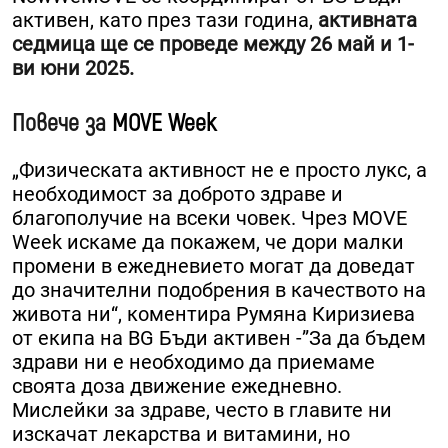
активен, като през тази година,
активната
седмица ще се проведе между 26 май и 1-
ви юни 2025.
Повече за
MOVE Week
„Физическата активност не е просто лукс, а
необходимост за доброто здраве и
благополучие на всеки човек. Чрез MOVE
Week искаме да покажем, че дори малки
промени в ежедневието могат да доведат
до значителни подобрения в качеството на
живота ни“, коментира Румяна Киризиева
от екипа на BG Бъди активен -”За да бъдем
здрави ни е необходимо да приемаме
своята доза движение ежедневно.
Мислейки за здраве, често в главите ни
изскачат лекарства и витамини, но