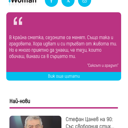
В крайна сметка, сезоните се менят. Също така и
градовете. Хора идват и си тръгват от живота ти.
Но е много приятно да знаеш, че тези, които
обичаш, винаги са в сърцето ти.
"Сексът и градът"
Виж още цитати
Най-нови
Стефан Цанев на 90:
Със свободния стих...