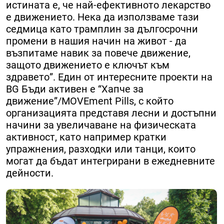
истината е, че най-ефективното лекарство
е движението. Нека да използваме тази
седмица като трамплин за дългосрочни
промени в нашия начин на живот - да
възпитаме навик за повече движение,
защото движението е ключът към
здравето”. Един от интересните проекти на
BG Бъди активен е “Хапче за
движение”/MOVEment Pills, с който
организацията представя лесни и достъпни
начини за увеличаване на физическата
активност, като например кратки
упражнения, разходки или танци, които
могат да бъдат интегрирани в ежедневните
дейности.