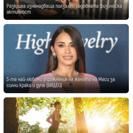
Разкриха изненадваща полза от редовната физическа
активност
3-те най-любими упражнения на жената на Меси за
силни крака и дупе (ВИДЕО)