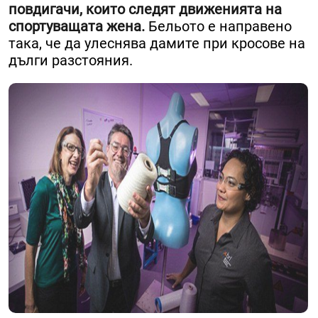
повдигачи, които следят движенията на
спортуващата жена.
Бельото е направено
така, че да улеснява дамите при кросове на
дълги разстояния.