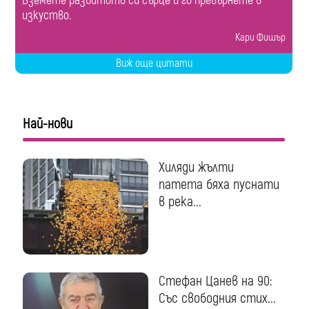
Вземете разбитото си сърце и го превърнете в
изкуство.
Кари Фишър
Виж още цитати
Най-нови
Хиляди жълти
патета бяха пуснати
в река...
Стефан Цанев на 90:
Със свободния стих...