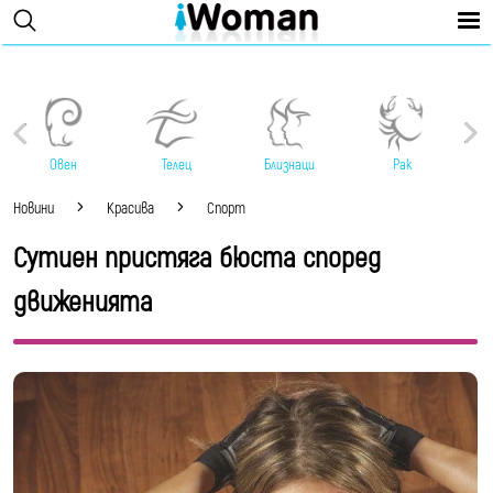
Овен
Телец
Близнаци
Рак
Новини
Красива
Спорт
Сутиен пристяга бюста според
движенията