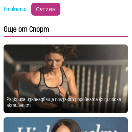
Етикети:
Сутиен
Още от Спорт
Разкриха изненадваща полза от редовната физическа
активност