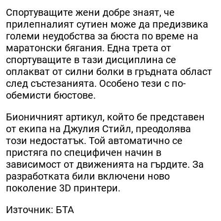
Спортуващите жени добре знаят, че
прилепналият сутиен може да предизвика
големи неудобства за бюста по време на
маратонски бягания. Една трета от
спортуващите в тази дисциплина се
оплакват от силни болки в гръдната област
след състезанията. Особено тези с по-
обемисти бюстове.
Бионичният артикул, който бе представен
от екипа на Джулия Стийл, преодолява
този недостатък. Той автоматично се
пристяга по специфичен начин в
зависимост от движенията на гърдите. За
разработката били включени ново
поколение 3D принтери.
Източник: БТА