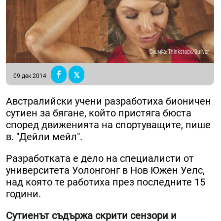
Снимка: Thinkstock/Guliver
09 дек 2014
Австралийски учени разработиха бионичен
сутиен за бягане, който пристяга бюста
според движенията на спортуващите, пише
в. "Дейли мейл".
Разработката е дело на специалисти от
университета Уолонгонг в Нов Южен Уелс,
над която те работиха през последните 15
години.
Сутиенът съдържа скрити сензори и