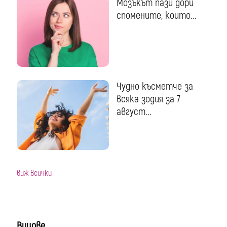
Мозъкът пази дори
спомените, които...
Чудно късметче за
всяка зодия за 7
август...
виж всички
Вицове