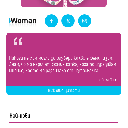
Никога не съм могла да разбера какво е феминизъм.
Знам, че ме наричат феминистка, когато изразявам
мнение, което ме различава от изтривалка.
Ребека Уест
Виж още цитати
Най-нови