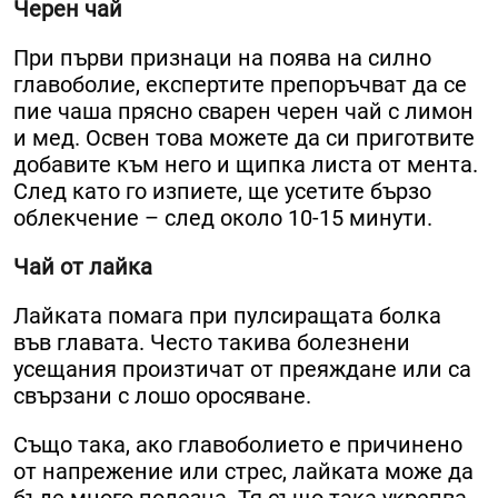
Черен чай
При първи признаци на поява на силно
главоболие, експертите препоръчват да се
пие чаша прясно сварен черен чай с лимон
и мед. Освен това можете да си приготвите
добавите към него и щипка листа от мента.
След като го изпиете, ще усетите бързо
облекчение – след около 10-15 минути.
Чай от лайка
Лайката помага при пулсиращата болка
във главата. Често такива болезнени
усещания произтичат от преяждане или са
свързани с лошо оросяване.
Също така, ако главоболието е причинено
от напрежение или стрес, лайката може да