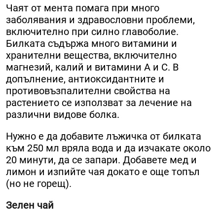
Чаят от мента помага при много
заболявания и здравословни проблеми,
включително при силно главоболие.
Билката съдържа много витамини и
хранителни вещества, включително
магнезий, калий и витамини А и С. В
допълнение, антиоксидантните и
противовъзпалителни свойства на
растението се използват за лечение на
различни видове болка.
Нужно е да добавите лъжичка от билката
към 250 мл вряла вода и да изчакате около
20 минути, да се запари. Добавете мед и
лимон и изпийте чая докато е още топъл
(но не горещ).
Зелен чай