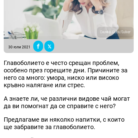
Снимка: iStock/Guliver
30 юли 2021
Главоболието е често срещан проблем,
особено през горещите дни. Причините за
него са много: умора, ниско или високо
кръвно налягане или стрес.
А знаете ли, че различни видове чай могат
да ви помогнат да се справите с него?
Предлагаме ви няколко напитки, с които
ще забравите за главоболието.