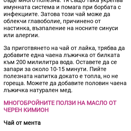
бъде много полезна. Тя също така укрепва
имунната система и помага при борбата с
инфекциите. Затова този чай може да
облекчи главоболие, причинено от
настинка, възпаление на носните синуси
или алергии.
За приготвянето на чай от лайка, трябва да
добавите една чаена лъжичка от билката
към 200 милилитра вода. Оставете да се
запари за около 10-15 минути. Пийте
полезната напитка докато е топла, но не
гореща. Можете да добавите половин чаена
лъжичка натурален мед.
МНОГОБРОЙНИТЕ ПОЛЗИ НА МАСЛО ОТ
ЧЕРЕН КИМИОН
Чай от мента