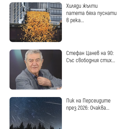
Хиляди жълти
патета бяха пуснати
в река...
Стефан Цанев на 90:
Със свободния стих...
Пик на Персеидите
през 2026: Очаква...