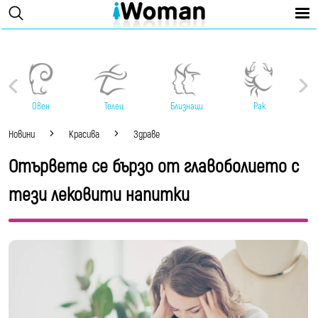
Овен
Телец
Близнаци
Рак
Новини
Красива
Здраве
Отървете се бързо от главоболието с
тези лековити напитки