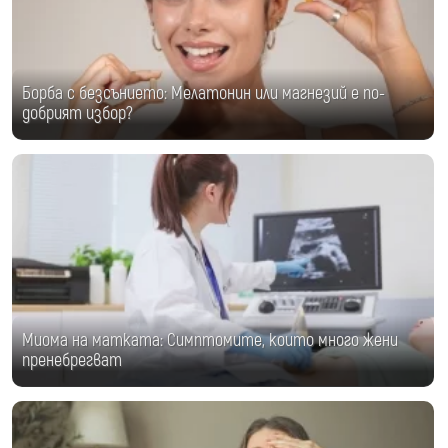
Борба с безсънието: Мелатонин или магнезий е по-
добрият избор?
Миома на матката: Симптомите, които много жени
пренебрегват