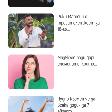
Рики Мартин с
трогателен жест за
18-ия...
Мозъкът пази дори
спомените, които...
Чудно късметче за
всяка зодия за 7
август...