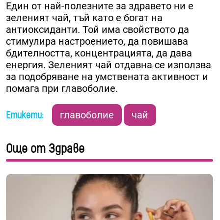
Един от най-полезните за здравето ни е
зеленият чай, тъй като е богат на
антиоксиданти. Той има свойството да
стимулира настроението, да повишава
бдителността, концентрацията, да дава
енергия. Зеленият чай отдавна се използва
за подобряване на умствената активност и
помага при главоболие.
Етикети:
главоболие
чай
Още от Здраве