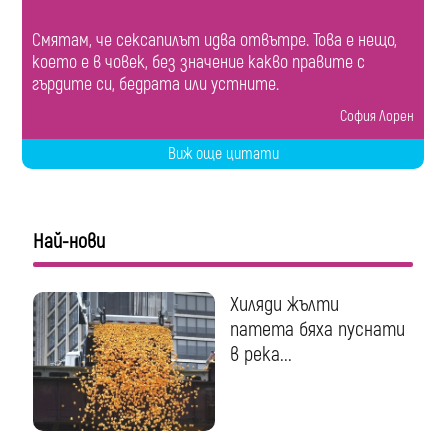
Смятам, че сексапилът идва отвътре. Това е нещо,
което е в човек, без значение какво правите с
гърдите си, бедрата или устните.
София Лорен
Виж още цитати
Най-нови
Хиляди жълти
патета бяха пуснати
в река...