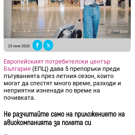
Снимка: iStock
25 юни 2026
Европейският потребителски център
България
(ЕПЦ) дава 5 препоръки преди
пътуванията през летния сезон, които
могат да спестят много време, разходи и
неприятни изненади по време на
почивката.
Не разчитайте само на приложението на
авиокомпанията за полета си