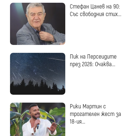
Стефан Цанев на 90:
Със свободния стих...
Пик на Персеидите
през 2026: Очаква...
Рики Мартин с
трогателен жест за
18-ия...