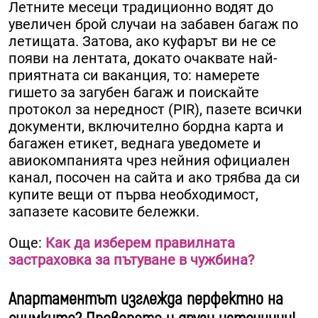
Летните месеци традиционно водят до
увеличен брой случаи на забавен багаж по
летищата. Затова, ако куфарът ви не се
появи на лентата, докато очаквате най-
приятната си ваканция, то: намерете
гишето за загубен багаж и поискайте
протокол за нередност (PIR), пазете всички
документи, включително бордна карта и
багажен етикет, веднага уведомете и
авиокомпанията чрез нейния официален
канал, посочен на сайта и ако трябва да си
купите вещи от първа необходимост,
запазете касовите бележки.
Още:
Как да изберем правилната
застраховка за пътуване в чужбина?
Апартаментът изглежда перфектно на