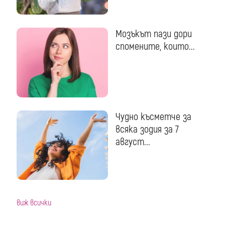
Мозъкът пази дори
спомените, които...
Чудно късметче за
всяка зодия за 7
август...
виж всички