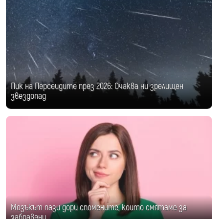
Пик на Персеидите през 2026: Очаква ни зрелищен
звездопад
Мозъкът пази дори спомените, които смятаме за
забравени