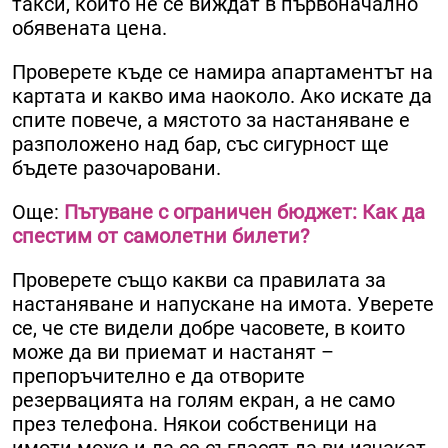
такси, които не се виждат в първоначално
обявената цена.
Проверете къде се намира апартаментът на
картата и какво има наоколо. Ако искате да
спите повече, а мястото за настаняване е
разположено над бар, със сигурност ще
бъдете разочаровани.
Още:
Пътуване с ограничен бюджет: Как да
спестим от самолетни билети?
Проверете също какви са правилата за
настаняване и напускане на имота. Уверете
се, че сте видели добре часовете, в които
може да ви приемат и настанят –
препоръчително е да отворите
резервацията на голям екран, а не само
през телефона. Някои собственици на
имоти може и да се съгласят да ви изчакат