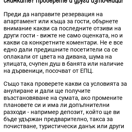
снимките? Проверете и други източници!
Преди да направите резервация на
апартамент или къща за гости, обърнете
внимание какви са последните отзиви на
други гости - вижте не само оценката, но и
какви са конкретните коментари. Не е все
едно дали предишните посетители са се
оплакали от цвета на дивана, шума на
улицата, счупен душ в банята или наличие
на дървеници, посочват от ЕПЦ.
Също така проверете какви са условията за
анулиране и дали ще получите
възстановяване на сумата, ако промените
плановете си и има ли допълнителни
разходи - например депозит, който ще ви
бъде удържан предварително, такса за
почистване, туристически данък или други