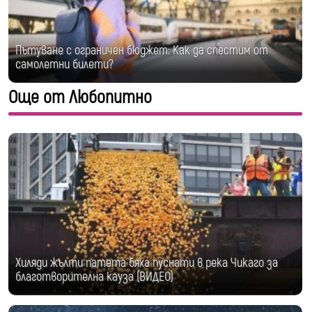
Пътуване с ограничен бюджет: Как да спестим от
самолетни билети?
Още от Любопитно
Хиляди жълти патета бяха пуснати в река Чикаго за
благотворителна кауза (ВИДЕО)