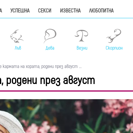
А
УСПЕШНА
СЕКСИ
ИЗВЕСТНА
ЛЮБОПИТНА
Лъв
Дева
Везни
Скорпион
 кармата на хората, родени през август ...
, родени през август