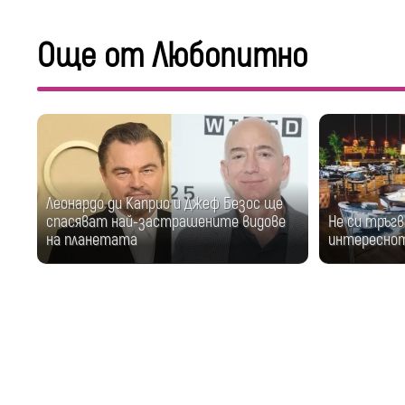
Още от Любопитно
Леонардо ди Каприо и Джеф Безос ще
спасяват най-застрашените видове
Не си тръгв
на планетата
интереснот