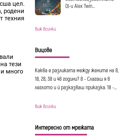
исша цел.
DJ-и Alex Twin...
а, родени
от техния
виж всички
Вицове
звали
 на тези
Каква е разликата между жените на 8,
 и много
18, 28, 38 и 48 години? 8 - Слагаш я в
леглото и ѝ разказваш приказка. 18 -...
виж всички
Интересно от мрежата