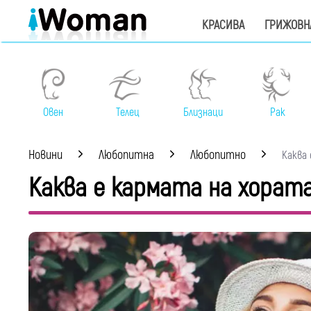
КРАСИВА
ГРИЖОВН
Овен
Телец
Близнаци
Рак
Новини
Любопитна
Любопитно
Каква е
Каква е кармата на хората