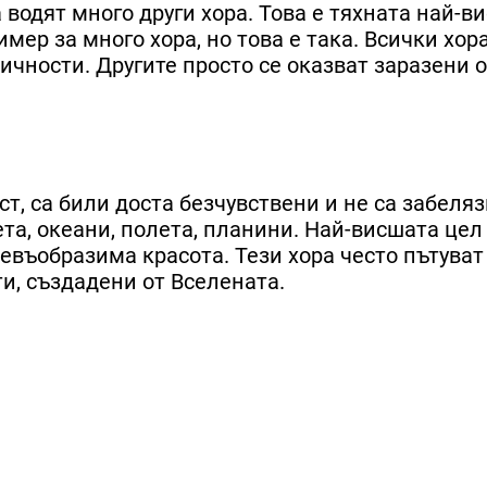
 водят много други хора. Това е тяхната най-в
имер за много хора, но това е така. Всички хор
личности. Другите просто се оказват заразени 
ст, са били доста безчувствени и не са забеля
та, океани, полета, планини. Най-висшата цел
невъобразима красота. Тези хора често пътуват
ти, създадени от Вселената.