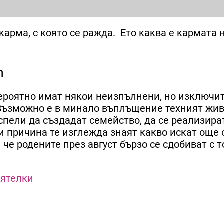
арма, с която се ражда. Ето каква е кармата н
т
вероятно имат някои неизпълнени, но изключи
 Възможно е в минало въплъщение техният жив
успели да създадат семейство, да се реализира
и причина те изглежда знаят какво искат още 
че родените през август бързо се сдобиват с т
иятелки