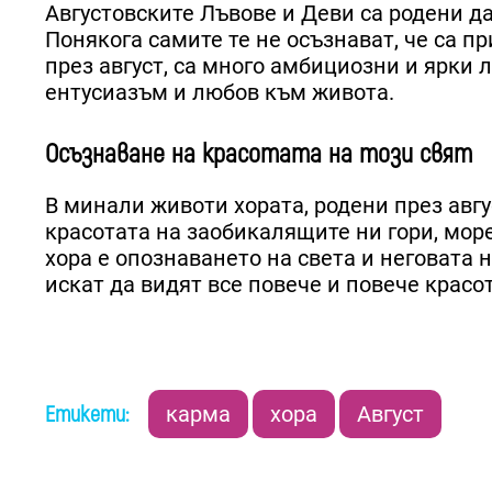
Августовските Лъвове и Деви са родени да
Понякога самите те не осъзнават, че са пр
през август, са много амбициозни и ярки 
ентусиазъм и любов към живота.
Осъзнаване на красотата на този свят
В минали животи хората, родени през авгу
красотата на заобикалящите ни гори, море
хора е опознаването на света и неговата 
искат да видят все повече и повече красо
Етикети:
карма
хора
Август