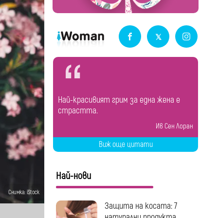
Най-красивият грим за една жена е
страстта.
Ив Сен Лоран
Виж още цитати
Най-нови
Снимка: iStock
Защита на косата: 7
натурални продукта...