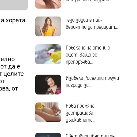
а хората,
Тези зодии е най-
вероятно да предадат...
Пръскане на стени с
оцет: Защо се
телно
препоръчва...
от да е
т целите
Изабела Роселини получи
от
награда за...
ова, от
Нова промяна
застрашава
държавната...
Световноизвестните