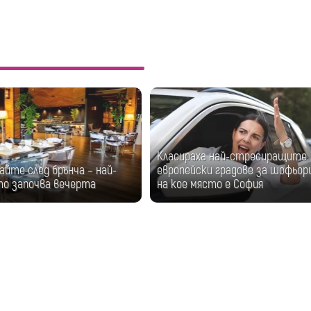
Класираха най-стресиращите
айте след брънча – най-
европейски градове за шофьор
о започва вечерта
на кое място е София