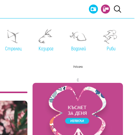
Стрелец
Козирог
Водолей
Риби
Реклама
с