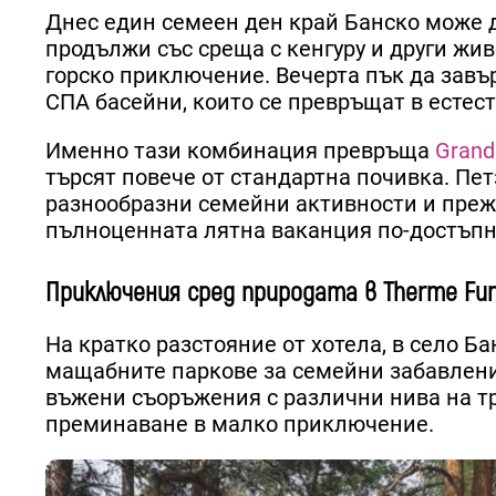
Днес един семеен ден край Банско може д
продължи със среща с кенгуру и други жи
горско приключение. Вечерта пък да завъ
СПА басейни, които се превръщат в естес
Именно тази комбинация превръща
Grand
търсят повече от стандартна почивка. Пет
разнообразни семейни активности и преж
пълноценната лятна ваканция по-достъпн
Приключения сред природата в Therme Fun
На кратко разстояние от хотела, в село Ба
мащабните паркове за семейни забавления
въжени съоръжения с различни нива на тр
преминаване в малко приключение.