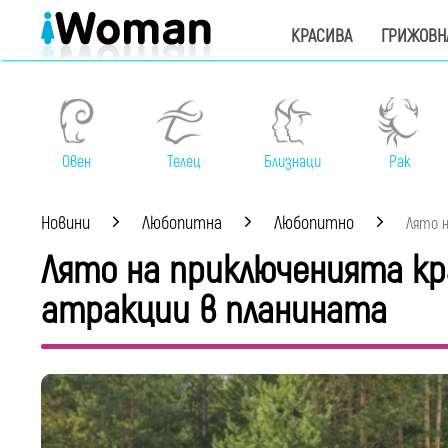
КРАСИВА
ГРИЖОВН
Овен
Телец
Близнаци
Рак
Новини
Любопитна
Любопитно
Лято н
Лято на приключенията кр
атракции в планината