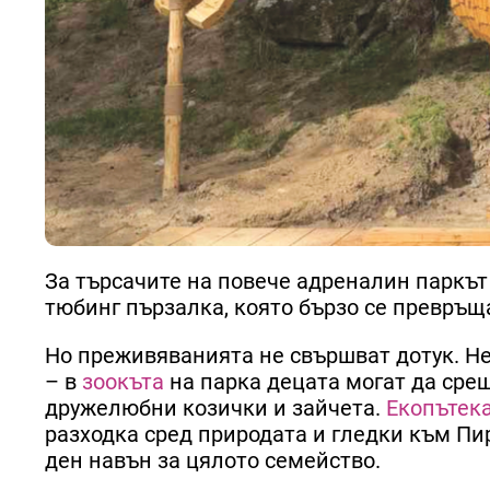
За търсачите на повече адреналин паркъ
тюбинг пързалка, която бързо се превръщ
Но преживяванията не свършват дотук. Не 
– в
зоокъта
на парка децата могат да сре
дружелюбни козички и зайчета.
Екопътек
разходка сред природата и гледки към Пи
ден навън за цялото семейство.