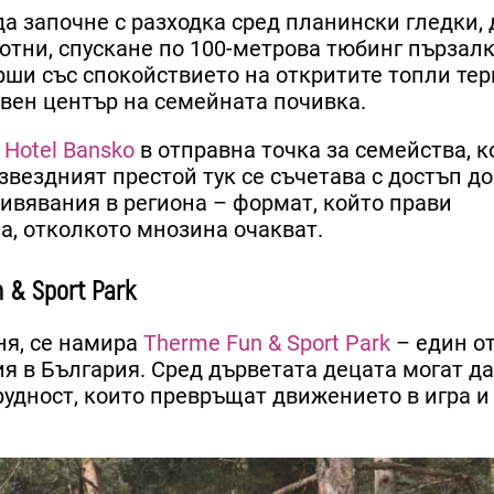
а започне с разходка сред планински гледки, 
вотни, спускане по 100-метрова тюбинг пързал
рши със спокойствието на откритите топли те
твен център на семейната почивка.
 Hotel Bansko
в отправна точка за семейства, к
звездният престой тук се съчетава с достъп до
ивявания в региона – формат, който прави
а, отколкото мнозина очакват.
 & Sport Park
ня, се намира
Therme Fun & Sport Park
– един от
 в България. Сред дърветата децата могат да
удност, които превръщат движението в игра и