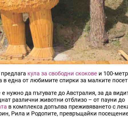
т предлага
кула за свободни скокове
и 100-мет
а в една от любимите спирки за малките посет
е нужно да пътувате до Австралия, за да види
щнат различни животни отблизо – от пауни до
ата
в комплекса допълва преживяването с лек
рин, Рила и Родопите, превръщайки посещение