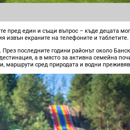
те пред един и същи въпрос – къде децата мог
я извън екраните на телефоните и таблетите.
а. През последните години районът около Банс
дестинация, а в място за активна семейна поч
и, маршрути сред природата и водни преживяв