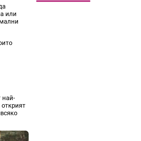
да
ка или
рмални
оито
 най-
 открият
 всяко