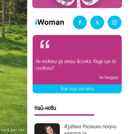
Не можеш да имаш всичко. Къде ще го
сложиш?
Ан Ландърс
Виж още цитати
Най-нови
Изабела Роселини получи
 Fun & Sport Park
награда за...