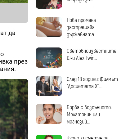
Нова промяна
застрашава
ат да
държавната...
Световноизвестните
ко
DJ-и Alex Twin...
ивка през
ания.
След 18 години: Филмът
"Досиетата Х"...
Борба с безсънието:
Мелатонин или
магнезий...
Чудно късметче за