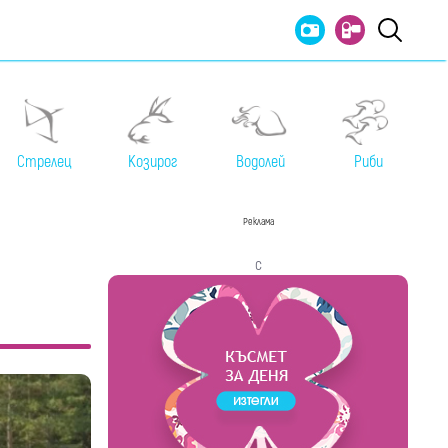
Стрелец
Козирог
Водолей
Риби
Реклама
с