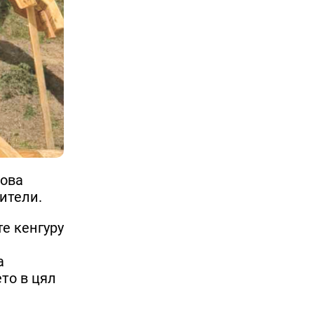
рова
ители.
те кенгуру
а
то в цял